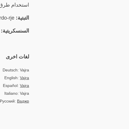
استخدام طرق م
التبتية:
རྡོ་རྗེ། rdo-rje
السنسكريتية:
jra
لغات اخرى
Deutsch: Vajra
English:
Vajra
Español:
Vajra
Italiano: Vajra
Русский:
Ваджр