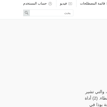
قائمة المصطلحات
فيديو
حساب المستخدم
Enter
Search
search
term
 والتي تشير
إلى الطبيعة بوذا غير القابلة للتلف لكونها حرة تماماً وللأبد من المعوقات والأخطاء. (2) أداة
ة بوذا في