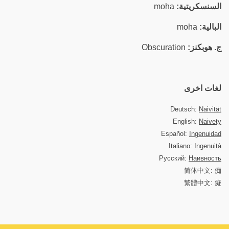
السنسكريتية:
moha
البالية:
moha
ج. هوبكنز:
Obscuration
لغات اخرى
Deutsch:
Naivität
English:
Naivety
Español:
Ingenuidad
Italiano:
Ingenuità
Русский:
Наивность
简体中文: 痴
繁體中文: 癡