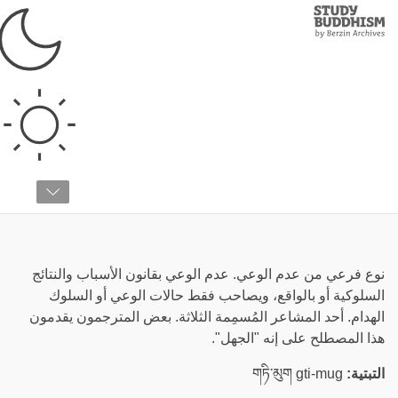
Study
Clos
Buddhism
Home
›
قائمة المصطلحات
›
غ
غُفل
نوع فرعي من عدم الوعي. عدم الوعي بقانون الأسباب والنتائج
السلوكية أو بالواقع، ويصاحب فقط حالات الوعي أو السلوك
الهدام. أحد المشاعر المُسمِمة الثلاثة. بعض المترجمون يقدمون
هذا المصطلح على إنه "الجهل".
التبتية:
གཏི་མུག gti-mug