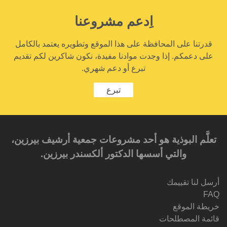
اِدعم مشروعنا
قدرتنا على المحافظة على هذا الموقع وتطويره يعتمد بالكامل
على دعمكم. إذا وجدت موادنا مفيدة، نكون شاكرين لكم تقديم
تبرع أو دعم شهري.
تبرع
تعلَّم البوذية هو أحد مشروعات جمعية أرشيف بيرزين،
والتي أسسها الدكتور ألكسندر بيرزين.‎‎
أرسل لنا تقييمك
FAQ
خريطة الموقع
قائمة المصطلحات