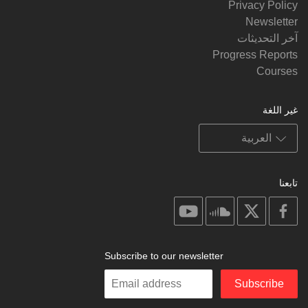
Privacy Policy
Newsletter
آخر التحديثات
Progress Reports
Courses
غير اللغة
تابعنا
on
on
on
on
youtube
soundcloud
facebook
X
Subscribe to our newsletter
Enter
Subscribe
your