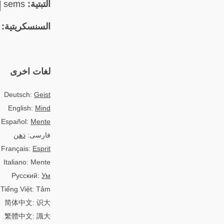
التبتية:
སེམས། sems
السنسكريتية:
tta
لغات اخرى
Deutsch:
Geist
English:
Mind
Español:
Mente
فارسی:
ذهن
Français:
Esprit
Italiano: Mente
Русский:
Ум
Tiếng Việt: Tâm
简体中文: 识大
繁體中文: 識大