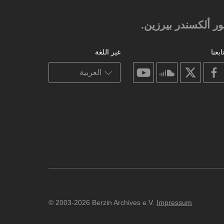
 ألكسندر بيرزين.‎‎
ابعنا
غير اللغة
on
on
on
on
youtube
soundcloud
facebook
X
© 2003-2026 Berzin Archives e.V.
Impressum