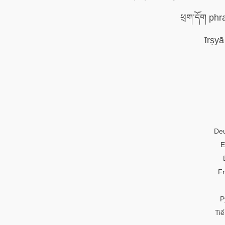
īr
De
E
Fr
Р
Tiế