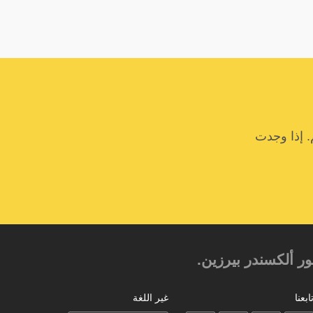
. إذا وجدت
 ألكسندر بيرزين.‎‎
ابعنا
غير اللغة