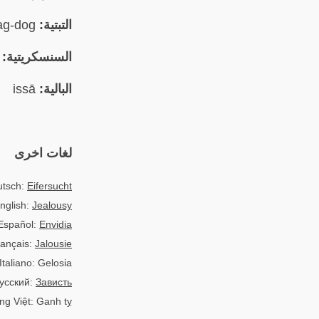
التبتية:
ཕྲག་དོག phrag-dog
السنسكريتية:
ṣyā
البالية:
issā
لغات اخرى
utsch:
Eifersucht
nglish:
Jealousy
Español:
Envidia
ançais:
Jalousie
Italiano: Gelosia
усский:
Зависть
ng Việt: Ganh tỵ