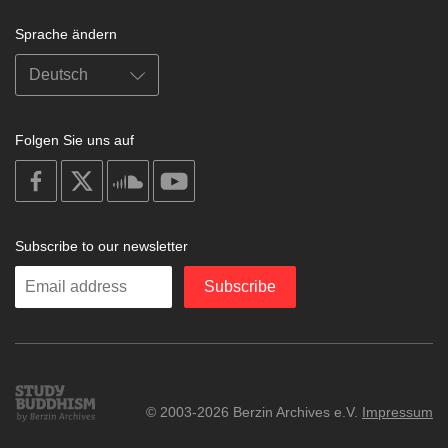
Sprache ändern
Folgen Sie uns auf
on
on
on
on
facebook
X
soundcloud
youtube
Subscribe to our newsletter
Enter
Subscribe
your
email
Study
© 2003-2026 Berzin Archives e.V.
Impressum
Buddhism
Home