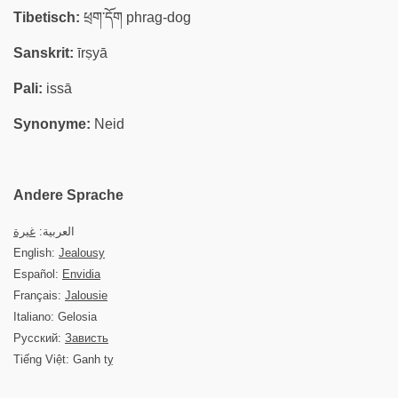
Tibetisch:
ཕྲག་དོག phrag-dog
Sanskrit:
īrṣyā
Pali:
issā
Synonyme:
Neid
Andere Sprache
العربية:
غيرة
English:
Jealousy
Español:
Envidia
Français:
Jalousie
Italiano: Gelosia
Русский:
Зависть
Tiếng Việt: Ganh tỵ