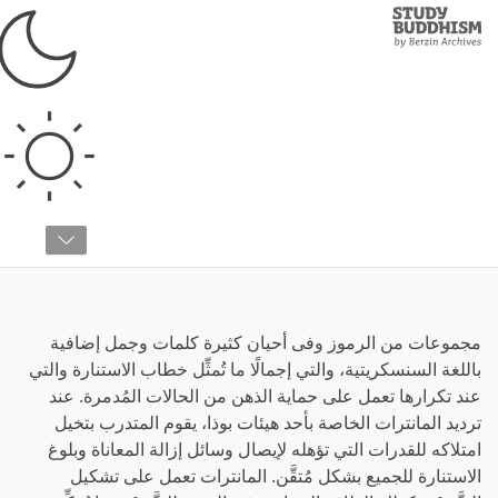
Study
Clos
Buddhism
Home
›
قائمة المصطلحات
›
م
مانترا
مجموعات من الرموز وفى أحيان كثيرة كلمات وجمل إضافية
باللغة السنسكريتية، والتي إجمالًا ما تُمثِّل خطاب الاستنارة والتي
عند تكرارها تعمل على حماية الذهن من الحالات المُدمرة. عند
ترديد المانترات الخاصة بأحد هيئات بوذا، يقوم المتدرب بتخيل
امتلاكه للقدرات التي تؤهله لإيصال وسائل إزالة المعاناة وبلوغ
الاستنارة للجميع بشكل مُتقَّن. المانترات تعمل على تشكيل