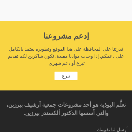
اِدعم مشروعنا
قدرتنا على المحافظة على هذا الموقع وتطويره يعتمد بالكامل
على دعمكم. إذا وجدت موادنا مفيدة، نكون شاكرين لكم تقديم
تبرع أو دعم شهري.
تبرع
تعلَّم البوذية هو أحد مشروعات جمعية أرشيف بيرزين،
والتي أسسها الدكتور ألكسندر بيرزين.‎‎
أرسل لنا تقييمك