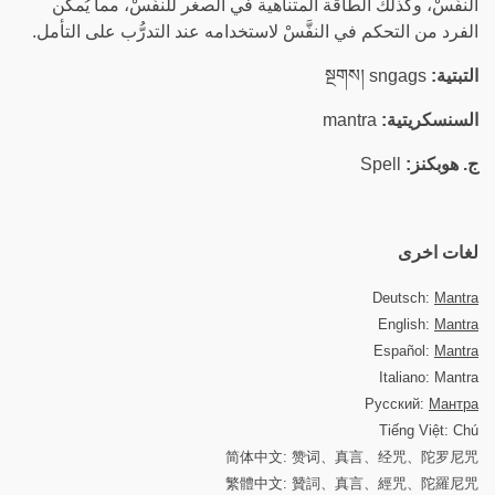
النفَّسْ، وكذلك الطاقة المتناهية في الصغر للنفَّسْ، مما يُمكِّن
الفرد من التحكم في النفَّسْ لاستخدامه عند التدرُّب على التأمل.
التبتية:
སྔགས། sngags
السنسكريتية:
mantra
ج. هوبكنز:
Spell
لغات اخرى
Deutsch:
Mantra
English:
Mantra
Español:
Mantra
Italiano: Mantra
Русский:
Мантра
Tiếng Việt: Chú
简体中文: 赞词、真言、经咒、陀罗尼咒
繁體中文: 贊詞、真言、經咒、陀羅尼咒