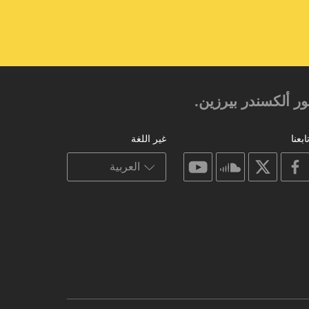
 ألكسندر بيرزين.‎‎
ابعنا
غير اللغة
on
on
on
on
youtube
soundcloud
facebook
X