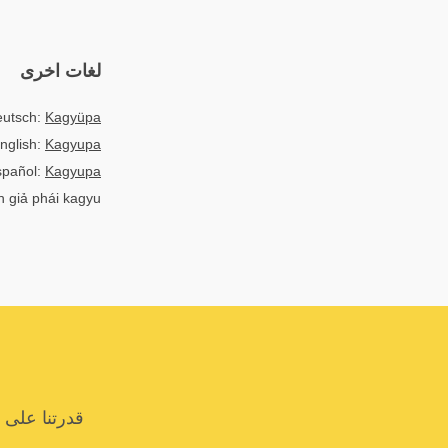
لغات اخرى
utsch:
Kagyüpa
nglish:
Kagyupa
spañol:
Kagyupa
h giả phái kagyu
قدرتنا على 