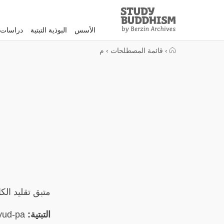
Study
Clos
Buddhism
الأسس
البوذية التبتية
دراسات 
Home
›
قائمة المصطلحات
›
م
متبق تقليد الكاغ
التبتية:
བཀའ་བརྒྱུད་པ། bKa'-brgyud-pa