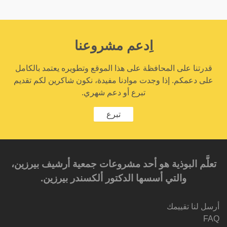
اِدعم مشروعنا
قدرتنا على المحافظة على هذا الموقع وتطويره يعتمد بالكامل
على دعمكم. إذا وجدت موادنا مفيدة، نكون شاكرين لكم تقديم
تبرع أو دعم شهري.
تبرع
تعلَّم البوذية هو أحد مشروعات جمعية أرشيف بيرزين،
والتي أسسها الدكتور ألكسندر بيرزين.‎‎
أرسل لنا تقييمك
FAQ