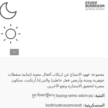
Study
Clos
Buddhism
Home
›
قائمة المصطلحات
›
ع
عهود البوديساتفا
مجموعة عهود الامتناع عن ارتكاب أفعال معينة (ثمانية سقطات
جوهرية وستة وأربعين فعل خاطئ) والتي إذا اُرتكبت، ستكون
مضرة لتحقيق الاستنارة ونفع الآخرين.
التبتية:
བྱང་སེམས་སྡོམ་པ། byang-sems sdom-pa
السنسكريتية:
bodhisattvasaṃvaraḥ