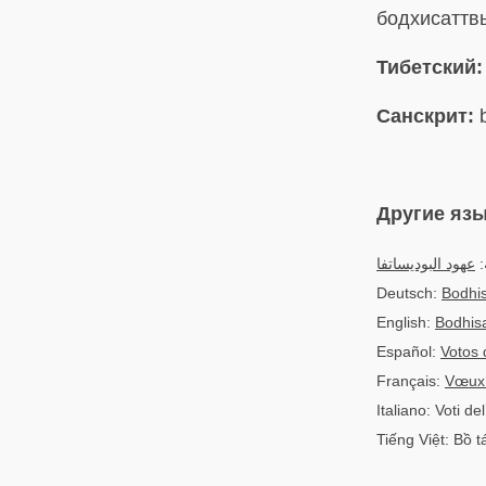
бодхисаттв
Тибетский:
Санскрит:
b
Другие яз
ة
عهود البوديساتفا
Deutsch:
Bodhi
English:
Bodhis
Español:
Votos 
Français:
Vœux 
Italiano: Voti de
Tiếng Việt: Bồ tá