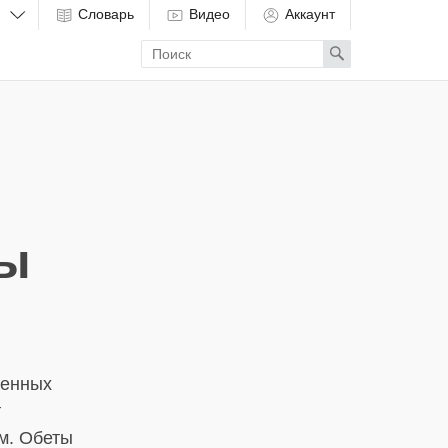
Словарь
Видео
Аккаунт
Enter
Search
search
term
вы
ренных
т
м. Обеты