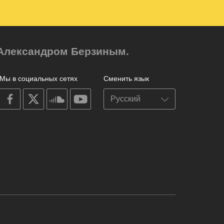
м Александром Берзиным.
Мы в социальных сетях
Сменить язык
on
on
on
on
facebook
X
soundcloud
youtube