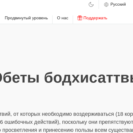
м
Продвинутый уровень
О нас
Поддержать
беты бодхисатт
твий, от которых необходимо воздерживаться (18 ко
6 ошибочных действий), поскольку они препятствую
 просветления и принесению пользы всем существа