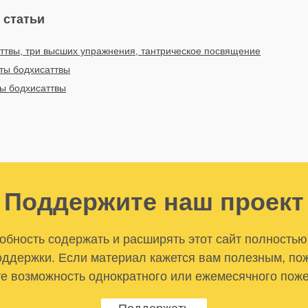
 статьи
ттвы, три высших упражнения, тантрическое посвящение
ты бодхисаттвы
ы бодхисаттвы
Поддержите наш проект
бность содержать и расширять этот сайт полностью
ддержки. Если материал кажется вам полезным, по
е возможность однократного или ежемесячного пож