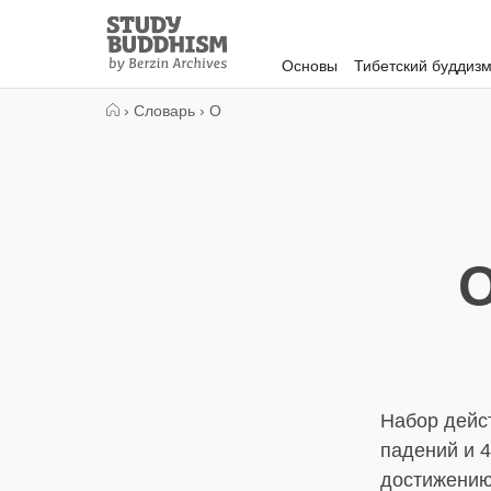
Close
Study
Buddhism
Основы
Тибетский буддиз
Home
›
Словарь
›
О
О
Набор дейс
падений и 4
достижению