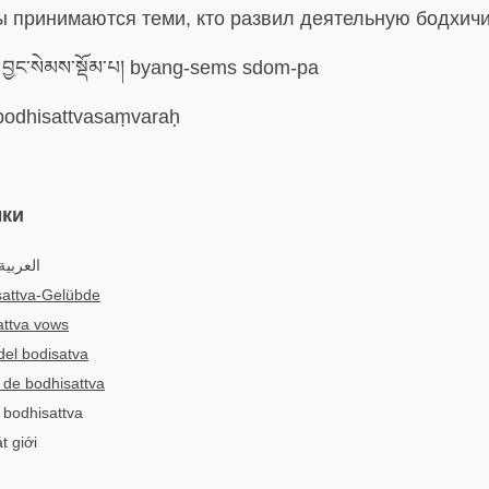
ы принимаются теми, кто развил деятельную бодхичи
བྱང་སེམས་སྡོམ་པ། byang-sems sdom-pa
odhisattvasaṃvaraḥ
ыки
العربي:
sattva-Gelübde
attva vows
del bodisatva
de bodhisattva
l bodhisattva
t giới