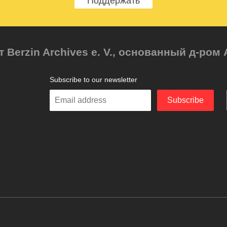
Поддержать
т Berzin Archives e. V., основанный д-ро
Subscribe to our newsletter
Enter
Subscribe
your
email