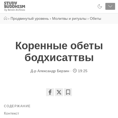
Close
Study
Buddhism
Home
›
Продвинутый уровень
›
Молитвы и ритуалы
›
Обеты
Коренные обеты
бодхисаттвы
Д-р Александр Берзин
19:25
Share
Bookmark
on
СОДЕРЖАНИЕ
facebook
Контекст