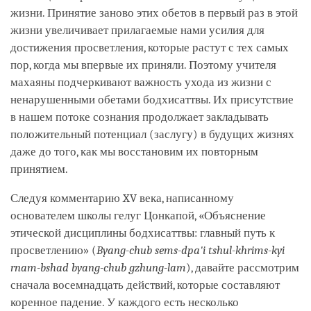
жизни. Принятие заново этих обетов в первый раз в этой
жизни увеличивает прилагаемые нами усилия для
достижения просветления, которые растут с тех самых
пор, когда мы впервые их приняли. Поэтому учителя
махаяны подчеркивают важность ухода из жизни с
ненарушенными обетами бодхисаттвы. Их присутствие
в нашем потоке сознания продолжает закладывать
положительный потенциал (заслугу) в будущих жизнях
даже до того, как мы восстановим их повторным
принятием.
Следуя комментарию XV века, написанному
основателем школы гелуг Цонкапой, «Объяснение
этической дисциплины бодхисаттвы: главный путь к
просветлению» (
Byang-chub sems-dpa'i tshul-khrims-kyi
rnam-bshad byang-chub gzhung-lam
), давайте рассмотрим
сначала восемнадцать действий, которые составляют
коренное падение. У каждого есть несколько