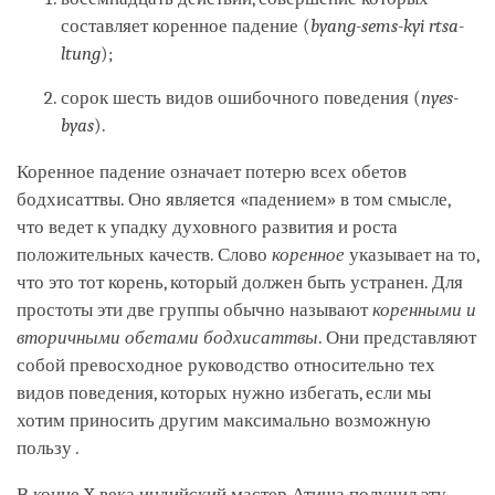
составляет коренное падение (
byang-sems-kyi rtsa-
ltung
);
сорок шесть видов ошибочного поведения (
nyes-
byas
).
Коренное падение означает потерю всех обетов
бодхисаттвы. Оно является «падением» в том смысле,
что ведет к упадку духовного развития и роста
положительных качеств. Слово
коренное
указывает на то,
что это тот корень, который должен быть устранен. Для
простоты эти две группы обычно называют
коренными и
вторичными обетами бодхисаттвы
. Они представляют
собой превосходное руководство относительно тех
видов поведения, которых нужно избегать, если мы
хотим приносить другим максимально возможную
пользу
.
В конце X века индийский мастер Атиша получил эту