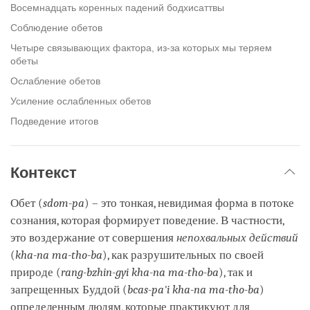
Восемнадцать коренных падений бодхисаттвы
Соблюдение обетов
Четыре связывающих фактора, из-за которых мы теряем
обеты
Ослабление обетов
Усиление ослабленных обетов
Подведение итогов
Контекст
Обет (
sdom-pa
) – это тонкая, невидимая форма в потоке
сознания, которая формирует поведение. В частности,
это воздержание от совершения
непохвальных действий
(
kha-na ma-tho-ba
), как разрушительных по своей
природе (
rang-bzhin-gyi kha-na ma-tho-ba
), так и
запрещенных Буддой (
bcas-pa'i kha-na ma-tho-ba
)
определенным людям, которые практикуют для