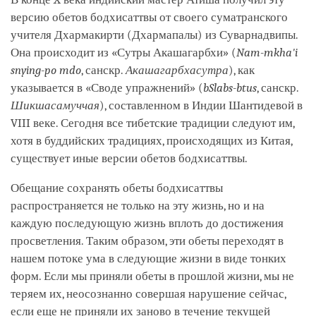
версию обетов бодхисаттвы от своего суматранского
учителя Дхармакирти (Дхармапалы) из Суварнадвипы.
Она происходит из «Сутры Акашагарбхи» (
Nam-mkha'i
snying-po mdo
, санскр.
Акашагарбхасутра
), как
указывается в «Своде упражнений» (
bSlabs-btus
, санскр.
Шикшасамуччая
), составленном в Индии Шантидевой в
VIII веке. Сегодня все тибетские традиции следуют им,
хотя в буддийских традициях, происходящих из Китая,
существует иные версии обетов бодхисаттвы.
Обещание сохранять обеты бодхисаттвы
распространяется не только на эту жизнь, но и на
каждую последующую жизнь вплоть до достижения
просветления. Таким образом, эти обеты переходят в
нашем потоке ума в следующие жизни в виде тонких
форм. Если мы приняли обеты в прошлой жизни, мы не
теряем их, неосознанно совершая нарушение сейчас,
если еще не приняли их заново в течение текущей