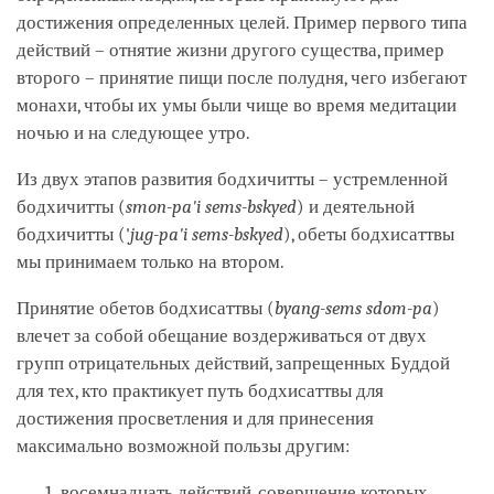
достижения определенных целей. Пример первого типа
действий – отнятие жизни другого существа, пример
второго – принятие пищи после полудня, чего избегают
монахи, чтобы их умы были чище во время медитации
ночью и на следующее утро.
Из двух этапов развития бодхичитты – устремленной
бодхичитты (
smon-pa'i sems-bskyed
) и деятельной
бодхичитты ('
jug-pa'i sems-bskyed
), обеты бодхисаттвы
мы принимаем только на втором.
Принятие обетов бодхисаттвы (
byang-sems sdom-pa
)
влечет за собой обещание воздерживаться от двух
групп отрицательных действий, запрещенных Буддой
для тех, кто практикует путь бодхисаттвы для
достижения просветления и для принесения
максимально возможной пользы другим:
восемнадцать действий, совершение которых