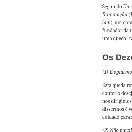
Seguindo
Uma
Iluminação
(
lam
), um com
fundador da t
uma queda- ra
Os Dezo
(1) Elogiarmo
Esta queda re
conter o desej
nos dirigimos
dissermos é v
cuidado para
(2) Não part