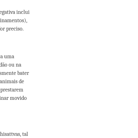
egativa inclui
sinamentos),
or preciso.
e a uma
dão ou na
esmente bater
 animais de
 prestarem
linar movido
isattvas, tal