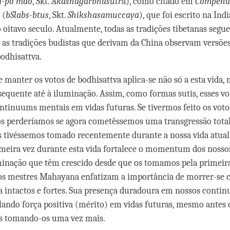
g-po mdo
, Skt.
Akashagarbhasutr
a), como citado em
Compênd
(
bSlabs-btus
, Skt.
Shikshasamuccaya
), que foi escrito na Ind
 oitavo seculo. Atualmente, todas as tradições tibetanas segu
as tradições budistas que derivam da China observam versões
bodhisattva.
 manter os votos de bodhisattva aplica-se não só a esta vida
sequente até à iluminação. Assim, como formas sutis, esses 
ntinuums mentais em vidas futuras. Se tivermos feito os vot
os perderíamos se agora cometêssemos uma transgressão total
s tivéssemos tomado recentemente durante a nossa vida atual
imeira vez durante esta vida fortalece o momentum dos nosso
minação que têm crescido desde que os tomamos pela primeira
os mestres Mahayana enfatizam a importância de morrer-se 
a intactos e fortes. Sua presença duradoura em nossos conti
ando força positiva (mérito) em vidas futuras, mesmo antes 
os tomando-os uma vez mais.