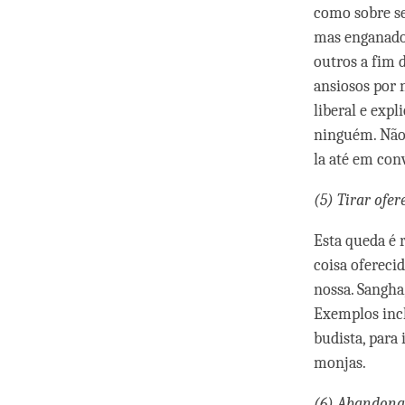
como sobre se
mas enganador
outros a fim 
ansiosos por 
liberal e exp
ninguém. Não
la até em con
(5) Tirar ofer
Esta queda é 
coisa ofereci
nossa. Sangha
Exemplos inc
budista, para
monjas.
(6) Abandona