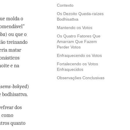
Contexto
Os Dezoito Queda-raízes
que molda o
Bodhisattva
comendável"
Mantendo os Votos
-ba
) ou que o
Os Quatro Fatores Que
stão treinando
Amarram Que Fazem
Perder Votos
eria matar
Enfraquecendo os Votos
onásticos
Fortalecendo os Votos
oite e na
Enfraquecidos
Observações Conclusivas
 sems-bskyed
)
 bodhisattva.
refrear dos
do como
utros quanto