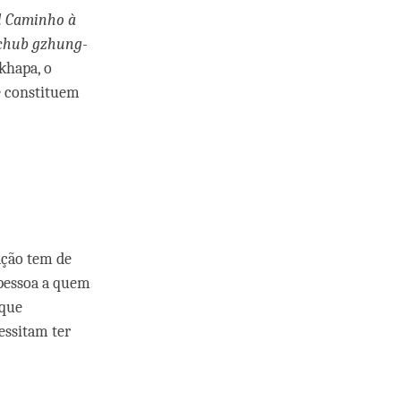
al Caminho
à
-chub gzhung-
khapa, o
e constituem
ação tem de
a pessoa a quem
 que
essitam ter