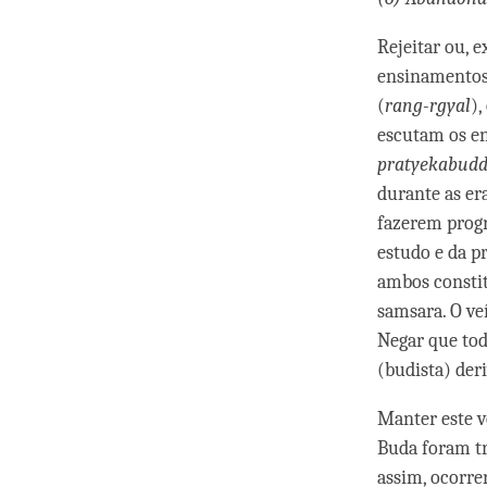
Rejeitar ou, 
ensinamentos 
(
rang-rgyal
),
escutam os e
pratyekabud
durante as er
fazerem progr
estudo e da p
ambos constit
samsara. O ve
Negar que tod
(budista) der
Manter este v
Buda foram tr
assim, ocorre