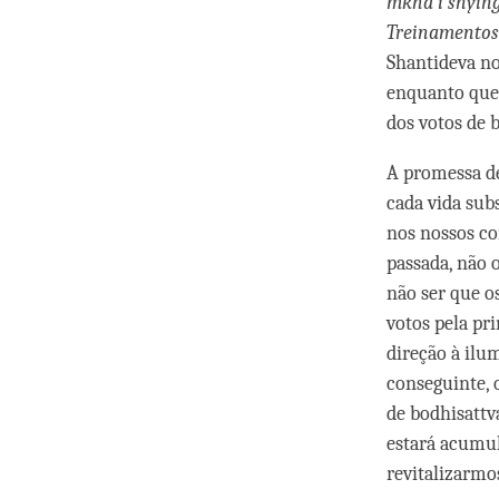
mkha'i snyin
Treinamentos
Shantideva no
enquanto que 
dos votos de 
A promessa de
cada vida sub
nos nossos co
passada, não 
não ser que o
votos pela pr
direção à ilu
conseguinte, 
de bodhisattv
estará acumul
revitalizarm