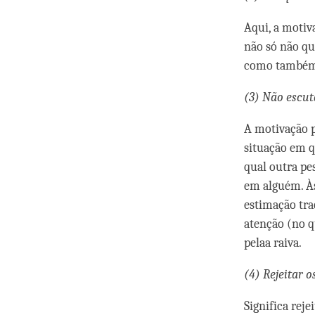
Aqui, a motiv
não só não qu
como também s
(3) Não escut
A motivação p
situação em 
qual outra pe
em alguém. Às
estimação tra
atenção (no q
pelaa raiva.
(4) Rejeitar
Significa reje