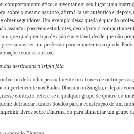
u comportamento ético, e inventar em seu lugar uma instruçã
a, sobre o mesmo assunto, afirmá-la ser autêntica e, depois, 
de obter seguidores. Um exemplo dessa queda é quando profes
não assustar possíveis estudantes, desculpam o comportamen
licam que qualquer tipo de ação é aceitável, desde que não pre
 precisamos ser um professor para cometer essa queda. Pod
versações com os outros.
endas destinadas à Tripla Jóia
roubar ou defraudar, pessoalmente ou através de outra pessoa
da ou pertencente aos Budas, Dharma ou Sangha, e depois con
, nesse contexto, refere-se a qualquer grupo de quatro ou mai
luem: defraudar fundos doados para a construção de um m
 imprimir livros sobre Dharma, ou para alimentar um grupo 
r o sagrado Dharma