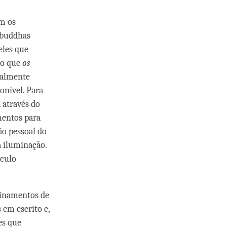
em os
abuddhas
eles que
to que
os
palmente
onível. Para
 através do
mentos para
ão pessoal do
a iluminação.
ículo
nsinamentos de
 em escrito e,
es que