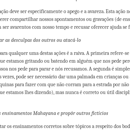
ação deve ser especificamente o apego e a avareza. Esta ação n
erer compartilhar nossos apontamentos ou gravações (de en
er avarentos com nosso tempo e recusar oferecer ajuda se f
ar as desculpas dos outros ou atacá-lo
ara qualquer uma destas ações é a raiva. A primeira refere-s
que estamos gritando ou batendo em alguém que nos pede per
ssoa nos pede para parar e nós recusamos. A segunda é simpl
 vezes, pode ser necessário dar uma palmada em crianças ou
quinas para fazer com que não corram para a estrada por não
ue estamos lhes dizendo), mas nunca é correto ou útil discip
 os ensinamentos Mahayana e prop
ô
r outros fictícios
itar os ensinamentos corretos sobre tópicos a respeito dos bodh