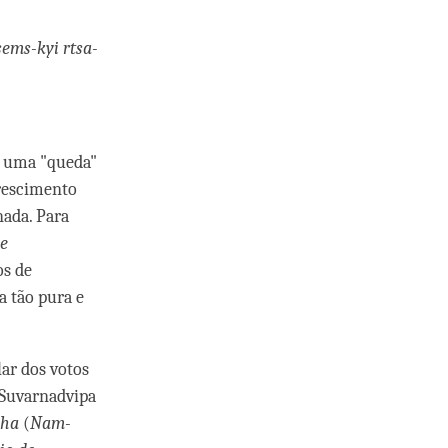
ems-kyi rtsa-
 É uma "queda"
crescimento
nada. Para
de
os de
a tão pura e
lar dos votos
 Suvarnadvipa
bha
(
Nam-