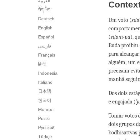
العربية
Contex
བོད་ཡིག་
Deutsch
Um voto (
sdo
English
comportament
(
sdom-pa
), q
Español
Buda proibiu 
فارسی
para alcançar
Français
alguém; um e
हिन्दी
precisam evit
Indonesia
manhã seguin
Italiano
日本語
Dos dois está
한국어
e engajada ('
j
Монгол
Tomar votos d
Polski
dois grupos d
Русский
bodhisattvas 
Türkçe