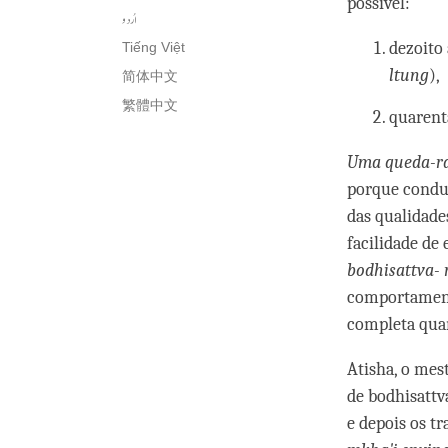
possível:
اُردو
dezoito
Tiếng Việt
ltung
),
简体中文
繁體中文
quarent
Uma queda-r
porque conduz
das qualidade
facilidade de
bodhisattva- 
comportamento
completa quan
Atisha, o mest
de bodhisattv
e depois os t