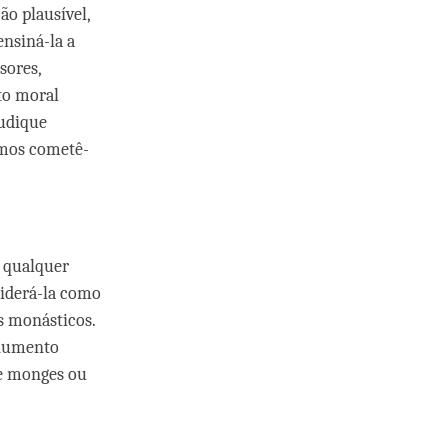
o plausível,
ensiná-la a
sores,
to moral
judique
emos cometê-
, qualquer
siderá-la como
s monásticos.
onumento
de monges ou