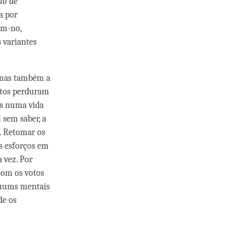
io de
ia por
em-no,
 variantes
, mas também a
votos perduram
os numa vida
 sem saber, a
. Retomar os
s esforços em
 vez. Por
com os votos
nuums mentais
de os