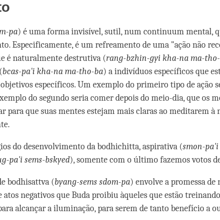
facebook
to
m-pa
) é uma forma invisível, sutil, num continuum mental, 
o. Especificamente, é um refreamento de uma "ação não re
ue é naturalmente destrutiva (
rang-bzhin-gyi kha-na ma-tho
(
bcas-pa'i kha-na ma-tho-ba
) a indivíduos específicos que e
 objetivos específicos. Um exemplo do primeiro tipo de ação s
xemplo do segundo seria comer depois do meio-dia, que os m
ar para que suas mentes estejam mais claras ao meditarem à n
te.
gios do desenvolvimento da bodhichitta, aspirativa (
smon-pa'i
ug-pa'i sems-bskyed
), somente com o último fazemos votos de
e bodhisattva (
byang-sems sdom-pa
) envolve a promessa de 
e atos negativos que Buda proibiu àqueles que estão treinan
para alcançar a iluminação, para serem de tanto benefício a o