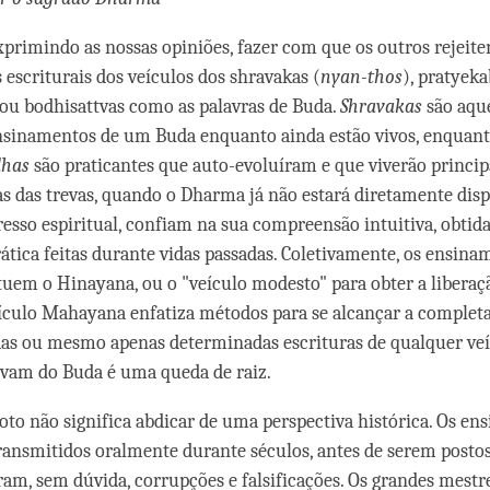
exprimindo as nossas opiniões, fazer com que os outros rejeit
escriturais dos veículos dos shravakas (
nyan-thos
), pratyek
 ou bodhisattvas como as palavras de Buda.
Shravakas
são aqu
nsinamentos de um Buda enquanto ainda estão vivos, enquan
dhas
são praticantes que auto-evoluíram e que viverão princi
as das trevas, quando o Dharma já não estará diretamente disp
esso espiritual, confiam na sua compreensão intuitiva, obtida
rática feitas durante vidas passadas. Coletivamente, os ensina
uem o Hinayana, ou o "veículo modesto" para obter a liberaç
ículo Mahayana enfatiza métodos para se alcançar a complet
as ou mesmo apenas determinadas escrituras de qualquer ve
ivam do Buda é uma queda de raiz.
oto não significa abdicar de uma perspectiva histórica. Os e
ansmitidos oralmente durante séculos, antes de serem postos
ram, sem dúvida, corrupções e falsificações. Os grandes mestr