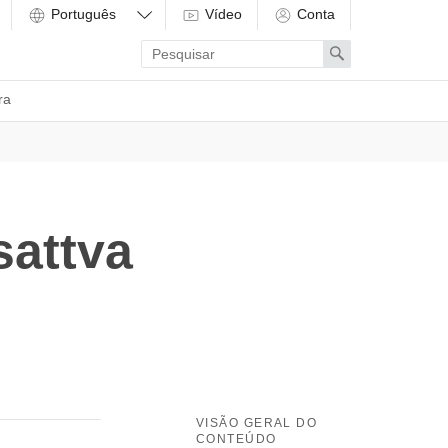
Vídeo
Conta
Enter
Search
search
term
ra
sattva
VISÃO GERAL DO
CONTEÚDO