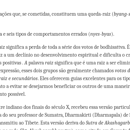
 ações que, se cometidas, constituem uma queda-raiz (
byang-s
a e seis tipos de comportamentos errados (
nyes-byas
).
aiz
significa a perda de toda a série dos votos de bodhisattva.
 a um declínio no desenvolvimento espiritual e dificulta o 
s positivas
.
A
palavra
raiz
significa que é uma raiz a ser elimi
 expressão, esses dois grupos são geralmente chamados
votos 
raiz e secundários
. Eles oferecem guias excelentes para os tip
 a evitar se desejarmos beneficiar os outros de uma maneir
to possível.
re indiano dos finais do século X, recebeu essa versão particu
a do seu professor de Sumatra, Dharmakirti (Dharmapala) de
ransmitiu ao Tibete. Esta versão deriva do
Sutra de Akashagar