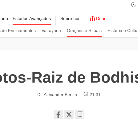
tano
Estudos Avançados
Sobre nós
Doar
s de Ensinamentos
Vajrayana
Orações e Rituais
História e Cultu
tos-Raiz de Bodhi
Dr. Alexander Berzin
21:31
Share
Bookmark
on