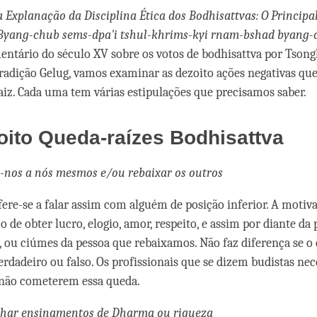
 Explanação da Disciplina Ética dos Bodhisattvas: O Princip
Byang-chub sems-dpa'i tshul-khrims-kyi rnam-bshad byang
entário do século XV sobre os votos de bodhisattva por Tsong
radição Gelug, vamos examinar as dezoito ações negativas qu
iz. Cada uma tem várias estipulações que precisamos saber.
ito Queda-raízes Bodhisattva
-nos a nós mesmos e/ou rebaixar os outros
fere-se a falar assim com alguém de posição inferior. A motiv
o de obter lucro, elogio, amor, respeito, e assim por diante d
, ou ciúmes da pessoa que rebaixamos. Não faz diferença se o
erdadeiro ou falso. Os profissionais que se dizem budistas nec
 não cometerem essa queda.
ilhar ensinamentos de Dharma ou riqueza