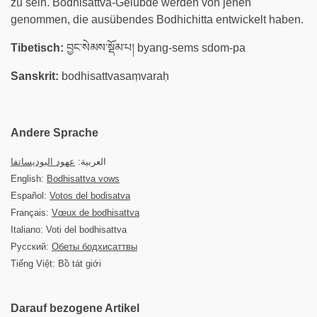
zu sein. Bodhisattva-Gelübde werden von jenen
genommen, die ausübendes Bodhichitta entwickelt haben.
Tibetisch:
བྱང་སེམས་སྡོམ་པ། byang-sems sdom-pa
Sanskrit:
bodhisattvasaṃvaraḥ
Andere Sprache
العربية:
عهود البوديساتفا
English:
Bodhisattva vows
Español:
Votos del bodisatva
Français:
Vœux de bodhisattva
Italiano: Voti del bodhisattva
Русский:
Обеты бодхисаттвы
Tiếng Việt: Bồ tát giới
Darauf bezogene Artikel