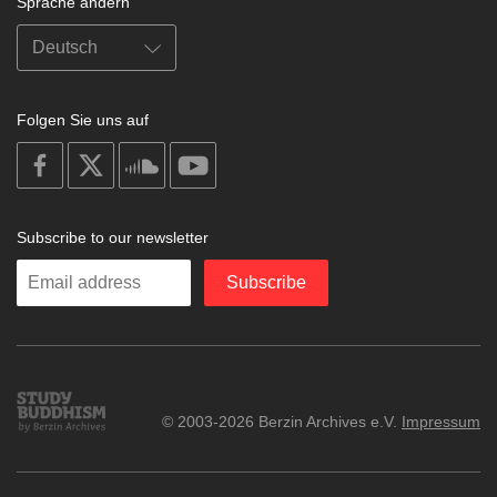
Sprache ändern
Folgen Sie uns auf
on
on
on
on
facebook
X
soundcloud
youtube
Subscribe to our newsletter
Enter
Subscribe
your
email
Study
© 2003-2026 Berzin Archives e.V.
Impressum
Buddhism
Home