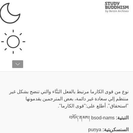
Study
Clos
Buddhism
Home
›
قائمة المصطلحات
›
ق
قوى الكارما الإيجابية
نوع من قوى الكارما مرتبط بالفعل البَنَّاء والتي تنضج بشكل غير
منتظم إلي سعادة غير دائمة، بعض المترجمين يقدمونها
"استحقاق". أطلع على:"قوى الكارما".
التبتية:
བསོད་ནམས། bsod-nams
السنسكريتية:
puṇya