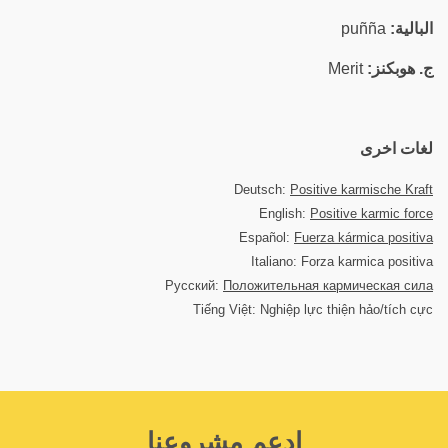
البالية:
puñña
ج. هوبكنز:
Merit
لغات اخرى
Deutsch:
Positive karmische Kraft
English:
Positive karmic force
Español:
Fuerza kármica positiva
Italiano: Forza karmica positiva
Русский:
Положительная кармическая сила
Tiếng Việt: Nghiệp lực thiện hảo/tích cực
اِدعم مشروعنا