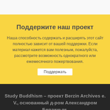
Поддержите наш проект
Наша способность содержать и расширять этот сайт
полностью зависит от вашей поддержки. Если
материал кажется вам полезным, пожалуйста,
рассмотрите возможность однократного или
ежемесячного пожертвования.
Поддержать
Study Buddhism – проект Berzin Archives e.
V., основанный д-ром Александром
Берзиным.