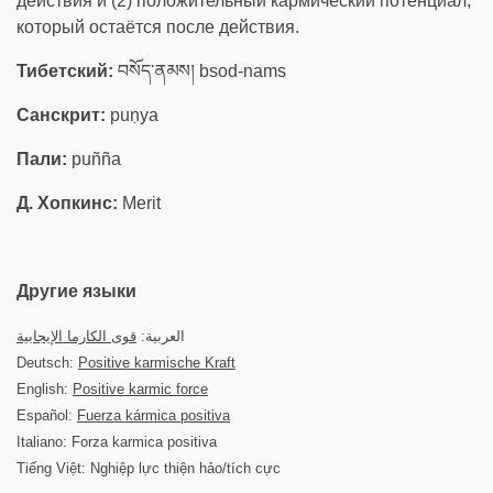
действия и (2) положительный кармический потенциал,
который остаётся после действия.
Тибетский:
བསོད་ནམས། bsod-nams
Санскрит:
puṇya
Пали:
puñña
Д. Хопкинс:
Merit
Другие языки
العربية:
قوى الكارما الإيجابية
Deutsch:
Positive karmische Kraft
English:
Positive karmic force
Español:
Fuerza kármica positiva
Italiano: Forza karmica positiva
Tiếng Việt: Nghiệp lực thiện hảo/tích cực