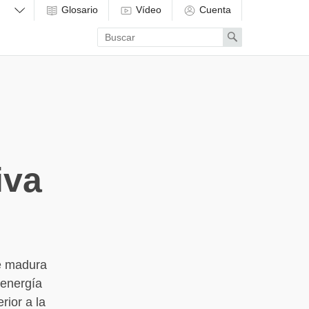
Glosario
Vídeo
Cuenta
Enter
Search
search
term
iva
ue madura
 energía
rior a la