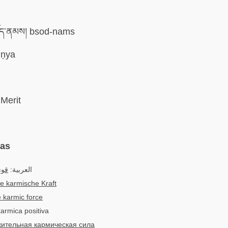
ད་ནམས། bsod-nams
ṇya
Merit
mas
العربية:
قوى
ve karmische Kraft
e karmic force
karmica positiva
ительная кармическая сила