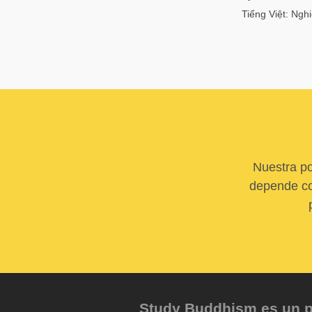
Tiếng Việt: Nghi
Nuestra po
depende com
Study Buddhism es un pr