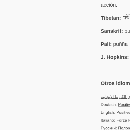
acción.
Tibetan:
བསོ
Sanskrit:
pu
Pali:
puñña
J. Hopkins:
Otros idio
 الكارما الإيجابية
Deutsch:
Positi
English:
Positiv
Italiano: Forza 
Русский:
Полож