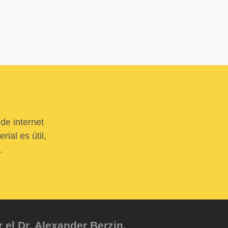
de internet
ial es útil,
.
el Dr. Alexander Berzin.