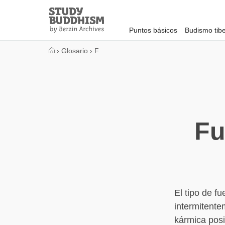
Close
Study
Buddhism
Puntos básicos
Budismo tib
Home
›
Glosario
›
F
Fu
El tipo de f
intermitente
kármica posit