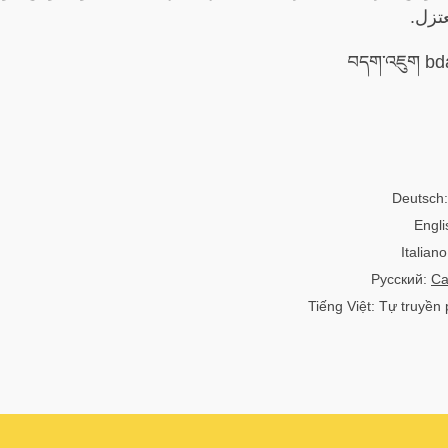
عتزل.
Deutsch: 
Engli
Italian
Русский:
Са
Tiếng Việt: Tự truyề