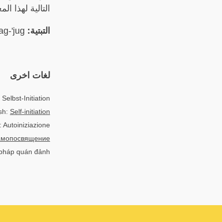
التالية لهذا الم
التبتية:
བདག་འཇུག bdag-'jug
لغات اخرى
Selbst-Initiation
sh:
Self-initiation
o: Autoiniziazione
мопосвящение
n pháp quán đảnh