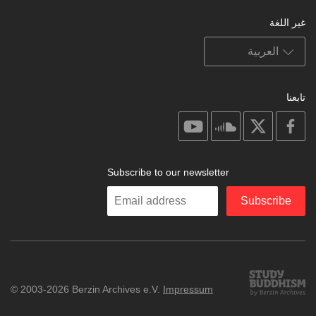
غير اللغة
تابعنا
on
on
on
on
youtube
soundcloud
facebook
X
Subscribe to our newsletter
Enter
Subscribe
your
email
Study
© 2003-2026 Berzin Archives e.V.
Impressum
Buddhism
Home