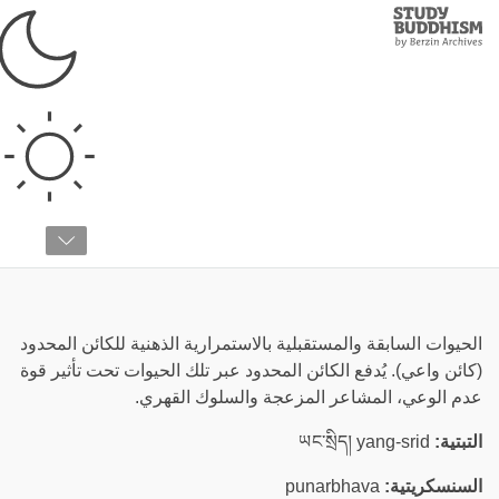
Study
Clos
Buddhism
Home
›
قائمة المصطلحات
›
إ
إعادة ميلاد
الحيوات السابقة والمستقبلية بالاستمرارية الذهنية للكائن المحدود
(كائن واعي). يُدفع الكائن المحدود عبر تلك الحيوات تحت تأثير قوة
عدم الوعي، المشاعر المزعجة والسلوك القهري.
التبتية:
ཡང་སྲིད། yang-srid
السنسكريتية:
punarbhava