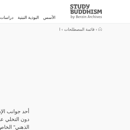
Study
Clos
Buddhism
الأسس
البوذية التبتية
دراسات 
Home
›
قائمة المصطلحات
›
ا
أحد جوانب الإ
دون التخلي عنه
الذهني" الخاص 