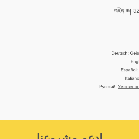
Deutsch:
Geis
Engl
Español:
Italian
Русский:
Умственн
اِدعم مشروعنا