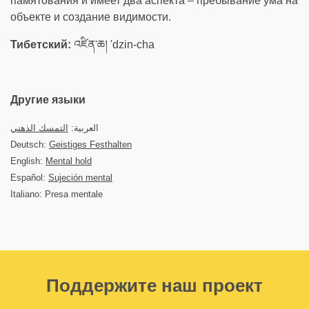
памятования и имеет два аспекта – пребывание ума на
объекте и создание видимости.
Тибетский:
འཛིན་ཆ། 'dzin-cha
Другие языки
العربية:
التمسك الذهني
Deutsch:
Geistiges Festhalten
English:
Mental hold
Español:
Sujeción mental
Italiano: Presa mentale
Поддержите наш проект