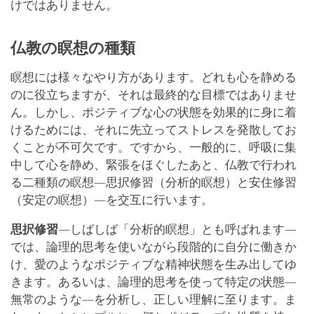
けではありません。
仏教の瞑想の種類
瞑想には様々なやり方があります。どれも心を静める
のに役立ちますが、それは最終的な目標ではありませ
ん。しかし、ポジティブな心の状態を効果的に身に着
けるためには、それに先立ってストレスを発散してお
くことが不可欠です。ですから、一般的に、呼吸に集
中して心を静め、緊張をほぐしたあと、仏教で行われ
る二種類の瞑想―思択修習（分析的瞑想）と安住修習
（安定の瞑想）―を交互に行います。
思択修習
―しばしば「分析的瞑想」とも呼ばれます―
では、論理的思考を使いながら段階的に自分に働きか
け、愛のようなポジティブな精神状態を生み出してゆ
きます。あるいは、論理的思考を使って特定の状態―
無常のような―を分析し、正しい理解に至ります。ま