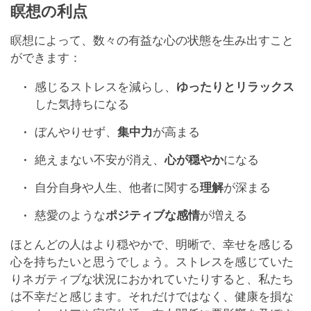
瞑想の利点
瞑想によって、数々の有益な心の状態を生み出すこと
ができます：
感じるストレスを減らし、
ゆったりとリラックス
した気持ちになる
ぼんやりせず、
集中力
が高まる
絶えまない不安が消え、
心が穏やか
になる
自分自身や人生、他者に関する
理解
が深まる
慈愛のような
ポジティブな感情
が増える
ほとんどの人はより穏やかで、明晰で、幸せを感じる
心を持ちたいと思うでしょう。ストレスを感じていた
りネガティブな状況におかれていたりすると、私たち
は不幸だと感じます。それだけではなく、健康を損な