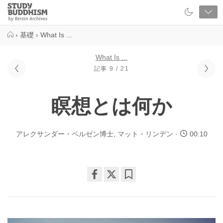
Close
Study
Buddhism
Home
›
基礎
›
What Is ...
What Is ...
記事 9 / 21
瞑想とは何か
アレクサンダー・ベルゼン博士
,
マット・リンデン
00:10
Share
Bookmark
on
facebook