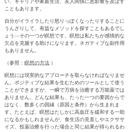
い、キャリアや家庭生活、友人関係に悪影響を及ぼす
こともあります。
自分がイライラしたり怒りっぽくなったりすることに
うんざりして、有益なメソッドを探すこともあるでし
ょう―その一つが瞑想です。瞑想は私たちが感情的な
欠点を克服する助けになります。ネガティブな副作用
もありません。
（参照：
瞑想の方法
）
瞑想には現実的なアプローチを取らなければなりませ
ん。ポジティブな結果を生むためのツールとして使う
ことができますが、一瞬で万病を治癒する万能薬では
ありません。どんな結果も、たった一つの要因からで
はなく、数多くの因縁（原因と条件）から生まれま
す。たとえば、瞑想はたしかに高血圧を緩和する一助
になるかもしれませんが、食生活の見直しやエクササ
イズ、投薬治療を行った場合と同じ結果が得られるわ