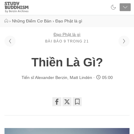
Close
Study
Buddhism
Home
›
Những Điểm Cơ Bản
›
Đạo Phật là gì
Đạo Phật là gì
BÀI BÁO 9 TRONG 21
Thiền Là Gì?
Tiến sĩ Alexander Berzin
,
Matt Lindén
05:00
Share
Bookmark
on
facebook