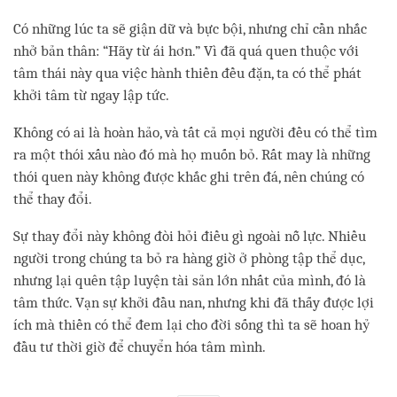
Có những lúc ta sẽ giận dữ và bực bội, nhưng chỉ cần nhắc
nhở bản thân: “Hãy từ ái hơn.” Vì đã quá quen thuộc với
tâm thái này qua việc hành thiền đều đặn, ta có thể phát
khởi tâm từ ngay lập tức.
Không có ai là hoàn hảo, và tất cả mọi người đều có thể tìm
ra một thói xấu nào đó mà họ muốn bỏ. Rất may là những
thói quen này không được khắc ghi trên đá, nên chúng có
thể thay đổi.
Sự thay đổi này không đòi hỏi điều gì ngoài nỗ lực. Nhiều
người trong chúng ta bỏ ra hàng giờ ở phòng tập thể dục,
nhưng lại quên tập luyện tài sản lớn nhất của mình, đó là
tâm thức. Vạn sự khởi đầu nan, nhưng khi đã thấy được lợi
ích mà thiền có thể đem lại cho đời sống thì ta sẽ hoan hỷ
đầu tư thời giờ để chuyển hóa tâm mình.