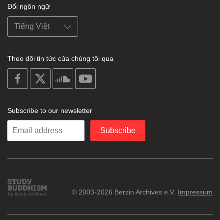
Đổi ngôn ngữ
Theo dõi tin tức của chúng tôi qua
on
on
on
on
facebook
X
soundcloud
youtube
Subscribe to our newsletter
Enter
Subscribe
your
email
Study
© 2003-2026 Berzin Archives e.V.
Impressum
Buddhism
Home