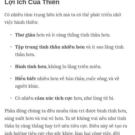
Lợi Ích Của Thiền
Có nhiều tâm trạng hữu ích mà ta có thể phát triển nhờ
việc hành thiền:
Thư giãn
hơn và ít căng thẳng tinh thần hơn.
Tập trung tinh thần
nhiều hơn
và ít sao lãng tinh
thần hơn.
Bình tĩnh hơn
, không lo lắng triền miên.
Hiểu biết
nhiều hơn về bản thân, cuộc sống, và về
người khác.
Có nhiều
cảm xúc tích cực
hơn, như lòng từ bi.
Phần đông chúng ta đều muốn tâm trí được bình tĩnh hơn,
sáng suốt hơn và vui vẻ hơn. Ta sẽ không vui nếu như tinh
thần bị căng thẳng hay trở nên tiêu cực. Điều này sẽ tạo ra
ảnh hưởng tiêu cực cho sức khỏe, làm hại công việc, đời