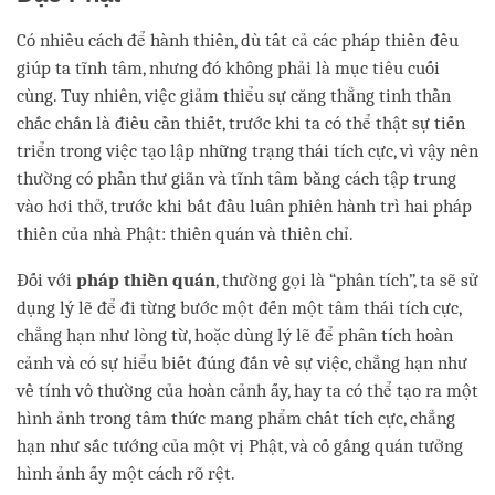
Có nhiều cách để hành thiền, dù tất cả các pháp thiền đều
giúp ta tĩnh tâm, nhưng đó không phải là mục tiêu cuối
cùng. Tuy nhiên, việc giảm thiểu sự căng thẳng tinh thần
chắc chắn là điều cần thiết, trước khi ta có thể thật sự tiến
triển trong việc tạo lập những trạng thái tích cực, vì vậy nên
thường có phần thư giãn và tĩnh tâm bằng cách tập trung
vào hơi thở, trước khi bắt đầu luân phiên hành trì hai pháp
thiền của nhà Phật: thiền quán và thiền chỉ.
Đối với
pháp thiền quán
, thường gọi là “phân tích”, ta sẽ sử
dụng lý lẽ để đi từng bước một đến một tâm thái tích cực,
chẳng hạn như lòng từ, hoặc dùng lý lẽ để phân tích hoàn
cảnh và có sự hiểu biết đúng đắn về sự việc, chẳng hạn như
về tính vô thường của hoàn cảnh ấy, hay ta có thể tạo ra một
hình ảnh trong tâm thức mang phẩm chất tích cực, chẳng
hạn như sắc tướng của một vị Phật, và cố gắng quán tưởng
hình ảnh ấy một cách rõ rệt.