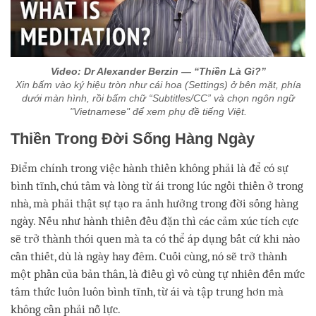
Video: Dr Alexander Berzin — “Thiền Là Gì?”
Xin bấm vào ký hiệu tròn như cái hoa (Settings) ở bên mặt, phía
dưới màn hình, rồi bấm chữ “Subtitles/CC” và chọn ngôn ngữ
"Vietnamese" để xem phụ đề tiếng Việt.
Thiền Trong Đời Sống Hàng Ngày
Điểm chính trong việc hành thiền không phải là để có sự
bình tĩnh, chú tâm và lòng từ ái trong lúc ngồi thiền ở trong
nhà, mà phải thật sự tạo ra ảnh hưởng trong đời sống hàng
ngày. Nếu như hành thiền đều đặn thì các cảm xúc tích cực
sẽ trở thành thói quen mà ta có thể áp dụng bất cứ khi nào
cần thiết, dù là ngày hay đêm. Cuối cùng, nó sẽ trở thành
một phần của bản thân, là điều gì vô cùng tự nhiên đến mức
tâm thức luôn luôn bình tĩnh, từ ái và tập trung hơn mà
không cần phải nỗ lực.