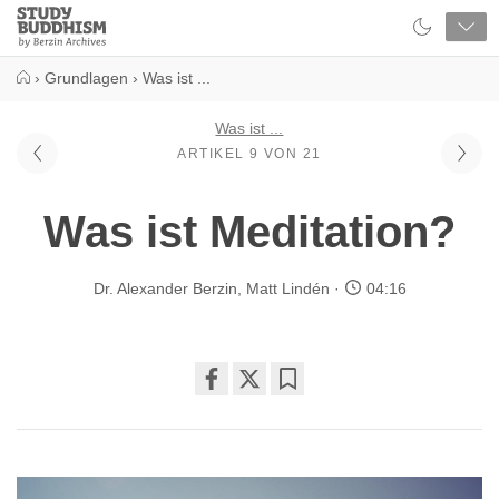
Close
Study
Buddhism
Home
›
Grundlagen
›
Was ist ...
Was ist ...
ARTIKEL 9 VON 21
Was ist Meditation?
Dr. Alexander Berzin
,
Matt Lindén
04:16
Share
Bookmark
on
facebook