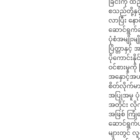
ခြင်းကို ထ
စသည်တို့န
လာပြီး နော
ဆောင်ရွက်
ပုံစံအမျိုး
ပြိတ္တာနှင့
ပိုကောင်းန
ဝင်စားမှု
အနှောင့်အယ
စိတ်လိုက်မ
အပြုအမူ ပု
အတိုင်း လိုက
အဖြစ် ကြုံ
ဆောင်ရွက်ပါ
များတွင် လူ