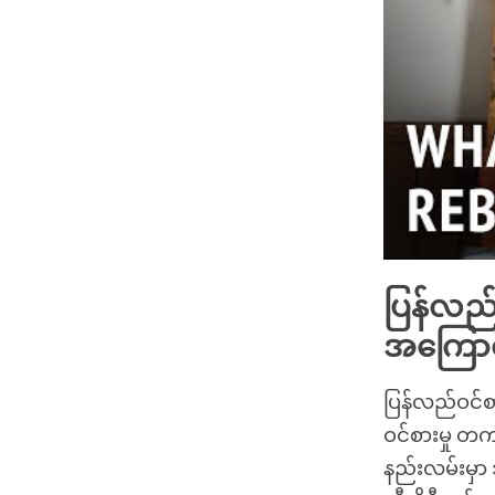
ပြန်လည်ဝ
အကြောင်
ပြန်လည်ဝင်စာ
ဝင်စားမှု တ
နည်းလမ်းမှာ 