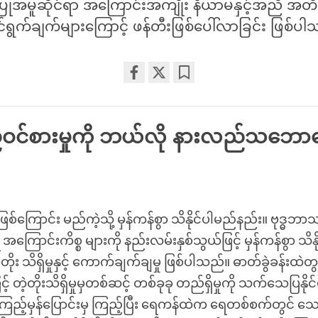
ပြုအမူဆိုင်ရာ အကြောင်းအကျိုး နိယာမနှင့်အညီ အတ
ွက်ချက်များကြောင့် ဖန်တီးဖြစ်ပေါ်လာခြင်း ဖြစ်ပါ
Share
Bookmark
on
facebook
ဝင်စားမှုကို ဘယ်လို နားလည်သဘောပေ
ဖြစ်ကြောင်း မည်ကဲ့သို့ မှန်ကန်စွာ သိနိုင်ပါမည်နည်း။ ဗုဒ္ဓ
ကြောင်းကိစ္စ များကို နည်းလမ်းနှစ်သွယ်ဖြင့် မှန်ကန်စွာ သိ
ဲ့တိုး သိရှိမှုနှင့် ကောက်ချက်ချမှု ဖြစ်ပါသည်။ ဓာတ်ခွဲခန်းထဲတွ
ြင့် တဲ့တိုးသိရှိမှုမှတစ်ဆင့် တစ်ခုခု တည်ရှိမှုကို သက်သေပြနိ
ည့်မှန်ပြောင်းမှ ကြည့်ပြီး ရေကန်ထဲက ရေတစ်စက်တွင် 