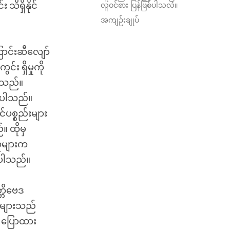
 သိရှိနိုင်
လူဝင်စား ပြန်ဖြစ်ပါသလဲ။
အကျဉ်းချုပ်
ကြောင်းဆီလျော်
်း ရှိမှုကို
ပါသည်။
ခဲပါသည်။
င်ပစ္စည်းများ
။ ထိုမှ
လူများက
င်ပါသည်။
္တိဗေဒ
က်များသည်
ု ပြောထား