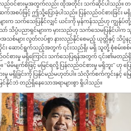
်လည်ဝင်စားမှုအတွက်လည်း ထိုအတိုင်း သက်ဆိုင်ပါသည်။
်အစပ်ဖြင့် ဤသို့ပြောခဲ့ပါသည်။ ပြန်လည်ဝင်စားခြင်း မရှိ
်များက သက်သေပြနိုင်လျှင် ယင်းကို မှန်ကန်သည်ဟု ကျွန်ုပ်တိ
့သော် သိပ္ပံပညာရှင်များက မှားသည်ဟု သက်သေမပြနိုင်ပါက သ
သစ်များ လွတ်လပ်စွာ နားလည်နိုင်စေမည့် ယုတ္တိနှင့် သိပ္ပံ
င်း ဆောင်ရွက်သည့်အတွက် ၎င်းသည်ရှိ၊ မရှိ သူတို့ စုံစမ်းစ
ဝင်စားမှု မရှိကြောင်း သက်သေပြရန်အတွက် ၎င်း၏မတည်ရှိမှု
‘‘မိမိမျက်စိဖြင့် မမြင်ရလို့ ပြန်လည်ဝင်စားမှု မရှိဘူး’’ ဟု ပြော
မှု မရှိခြင်းကို ပြနိုင်မည်မဟုတ်ပါ။ သံလိုက်စက်ကွင်းနှင့် မြေ
မမြင်နိုင်ဘဲ တည်ရှိနေသောအရာများစွာ ရှိပါသည်။