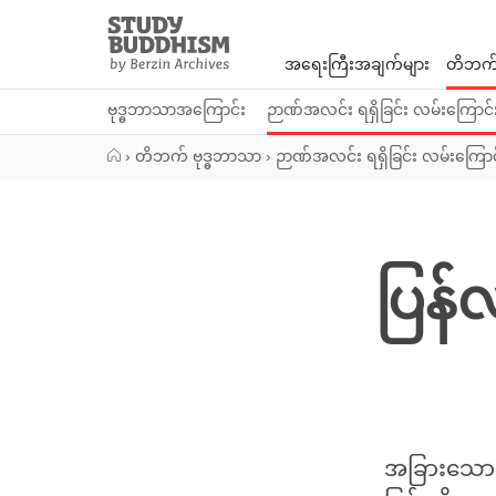
Close
Study
Buddhism
အရေးကြီးအချက်များ
တိဘက်
Home
ဗုဒ္ဓဘာသာအကြောင်း
ဉာဏ်အလင်း ရရှိခြင်း လမ်းကြောင်
›
တိဘက် ဗုဒ္ဓဘာသာ
›
ဉာဏ်အလင်း ရရှိခြင်း လမ်းကြောင
ပြန်
အခြားသော အ