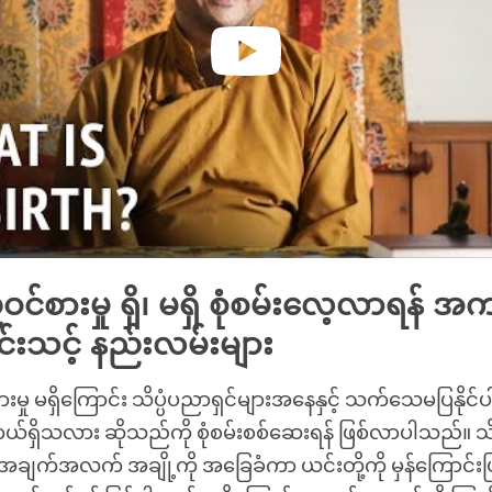
င်စားမှု ရှိ၊ မရှိ စုံစမ်းလေ့လာရန် အကျ
းသင့် နည်းလမ်းများ
းမှု မရှိကြောင်း သိပ္ပံပညာရှင်များအနေနှင့် သက်သေမပြနိုင
ကယ်ရှိသလား ဆိုသည်ကို စုံစမ်းစစ်ဆေးရန် ဖြစ်လာပါသည်။ သိ
အချက်အလက် အချို့ကို အခြေခံကာ ယင်းတို့ကို မှန်ကြောင်းပြခ