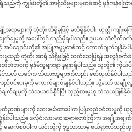
ွာ ရှိသည်ကို ကျွန်ုပ်တို့၏ အာရုံသိမှုများမှတစ်ဆင့် မှန်ကန်ကြောင်း
ို့အရာများကို တဲ့တိုး သိရှိမှုဖြင့် မသိရှိနိုင်ပါ။ ယုတ္တိ၊ ကျိုး
်ချက်ချမှုတို့ အပေါ်တွင် တည်မှီရပါသည်။ ဥပမာ၊ သံလိုက်စက်ကွင
ှင့် အပ်ချောင်းတို့၏ အပြုအမူမှတစ်ဆင့် ကောက်ချက်ချနိုင်
းမှုသည် တဲ့တိုး အာရုံ သိရှိမှုဖြင့် သက်သေပြရန် အလွန်ခက်
အတိတ်ဘဝကို မှန်မိသူများစွာ နမူနာရှိပါသည်။ သူတို့၏ ကိုယ်ပို
နိုင်သလို ယခင်က သိထားသူများကိုလည်း ဖော်ထုတ်နိုင်ပါသည်
လည်ဝင်စားမှုကို ကောက်ချက်ချနိုင်ပါသည်။ သို့သော် အချို့
ျက်ချမှုကို သံသယဝင်နိုင်ပြီး လှည့်စားမှုဟု သံသယဖြစ်နို
်ဉာဏ်များကို ဘေးဖယ်ထားပါက ပြန်လည်ဝင်စားမှုကို ယုတ
ည့်နိုင်ပါသည်။ ဒလိုင်းလားမား ဆရာတော်ကြီးက အချို့အချ
င့် မဆက်စပ်ပါက ယင်းတို့ကို ဗုဒ္ဓဘာသာမှ ဖယ်ရှားလိုသည်ဟ