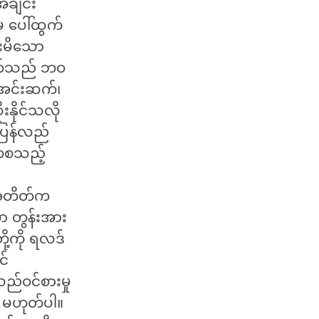
အချင်း
 ပေါ်ထွက်
်းမိသော
ာက်သည် ဘဝ
၊ အင်းဆက်၊
းနိုင်သလို
 ပြန်လည်
ာဟစသည့်
။ အတိတ်က
ာ တွန်းအား
ို့ကို ရလဒ်
င်
လည်ဝင်စားမှု
ေး မဟုတ်ပါ။