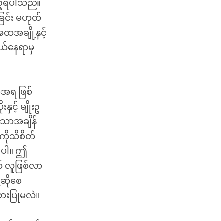
ည့်ရပါသည်။
င်း မဟုတ်
အချို့နှင့်
ဘယ်နေရာမှ
ုအရ ဖြစ်
ှင့် မျိုးဥ
သောအချိန်
ိုသိစိတ်
င်ပါ။ ဤ
် လူဖြစ်လာ
့ဆိုစေ
စားပြုမလဲ။