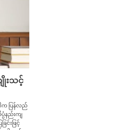
ိုးသင့်
်ပါက ပြန်လည်
ပ္ပံနည်းကျ
ြင်းဖြင့်