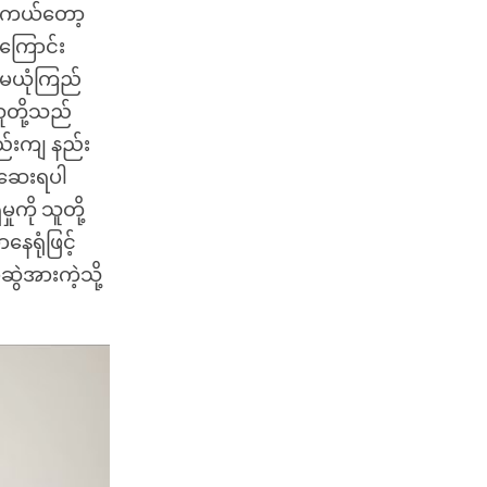
 တကယ်တော့
ကြောင်း
ု့မယုံကြည်
ူတို့သည်
နည်းကျ နည်း
စ်ဆေးရပါ
ကို သူတို့
နေရုံဖြင့်
ဆွဲအားကဲ့သို့