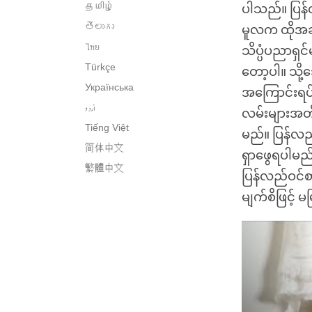
தமிழ்
ပါသည်။ ပြန
తెలుగు
မူလက ထိုအဆက
ไทย
သိပ္ပံပညာရှင
Türkçe
တော့ပါ။ သို
Українська
အကြောင်းရပ်အ
اُردو
လမ်းများအတို
Tiếng Việt
မည်။ ပြန်လည်
简体中文
ရှာဖွေရပါမည်။ 
繁體中文
ပြန်လည်ဝင်စား
မျက်စိဖြင့် 