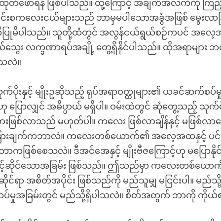
ု ထုတ်ဖော်ရန် ဖြစ်ပါသည်။ ထို့ကြောင့် အချက်အလက်ကို ကြ
ကင်းစကလေးငယ်များသည် ဘာမှမပါသောအခွံအဖြစ် မွေးလာခြ
ပြုမိပါသည်။ သူတို့ထံတွင် အလွန်ငယ်ရွယ်စဉ်ကပင် အလေ့အထ
ယ်သွေး လက္ခဏာရပ်အချို့ တွေ့ရှိနိုင်ပါသည်။ ထိုအရာများ 
သလဲ။
်ပိုးနှင့် မျိုးဥဆိုသည့် ရုပ်အရာဝတ္ထုများ၏ ယခင်ဆက်စပ်မှ
ြောလျှင် အဓိပ္ပာယ် မရှိပါ။ ဝမ်းထဲတွင် ဆုံတွေ့သည့် သုက်ပိုးန
ေသားဖြစ်လာသည် မဟုတ်ပါ။ ကလေး ဖြစ်လာချိန်နှင့် မဖြစ်လာ
ြားချက်ကဘာလဲ။ ကလေးတစ်ယောက်၏ အလေ့အထနှင့် ပင်က
ို ဘာကဖြစ်စေသလဲ။ ဒီအင်အေနှင့် မျိုးဗီဇကြောင့်ဟု မပြောနို
်နှင့်ဆိုင်သောအခြမ်း ဖြစ်သည်။ ဤသည်မှာ ကလေးတစ်ယောက
်းဆိုင်ရာ အစိတ်အပိုင်း ဖြစ်သည်ကို မည်သူမျှ မငြင်းပါ။ မည်သို
်မှုအခြမ်းတွင် မည်သို့ရှိပါသလဲ။ စိတ်အတွက် ဘာကို ကိုယ်