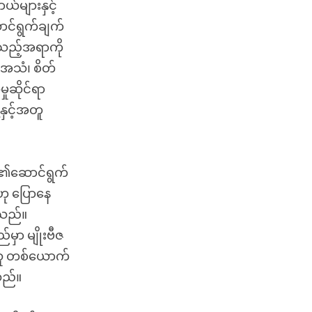
ယ်များနှင့်
ာင်ရွက်ချက်
်သည့်အရာကို
 အသံ၊ စိတ်
ှုဆိုင်ရာ
နှင့်အတူ
တ်၏ဆောင်ရွက်
ု ပြောနေ
ါသည်။
ှာ မျိုးဗီဇ
က်သူ တစ်ယောက်
သည်။