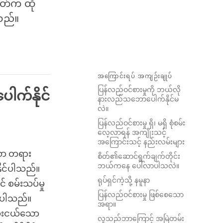
ိတ်က ထို
သည်။
အကြောင်းရပ် အကျဉ်းချုပ်
ပြန်လည်ဝင်စားမှုကို ဘယ်လို
ါက်နိုင်
နားလည်သဘောပေါက်နိုင်မ
လဲ။
ပြန်လည်ဝင်စားမှု ရှိ၊ မရှိ စုံစမ်း
လေ့လာရန် အကျိုးသင့်
အကြောင်းသင့် နည်းလမ်းများ
ဘာသာ တရား
စိတ်၏ဆောင်ရွက်ချက်တိုင်း
ဘယ်ကနေ ပေါ်လာပါသလဲ။
နိုင်ပါသည်။
ရုပ်ရှင်ကဲ့သို့ နမူနာ
င် စမ်းသပ်မှု
ပြန်လည်ဝင်စားမှု ဖြစ်စေသော
ုင်ပါသည်။
အရာ။
သေးငယ်သော
လူသည်ဘာကြောင့် အမြဲတမ်း