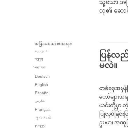
သို့သော် အ
သူ၏ ဆောင်ရ
အခြားဘာသာစကားများ
العربية
ပြန်လည်
বাংলা
မလဲ။
བོད་ཡིག་
Deutsch
English
တစ်ခုခုအမှန်
Español
တော်များအရ အ
فارسی
ယင်းတို့မှာ တ
Français
ပြုလုပ်ခြင်းဖ
ગુજરાતી
ဥပမာ၊ အဏုကြ