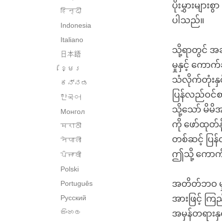
ပိုးမွှားများစ
हिन्दी
ပါသည်။
Indonesia
Italiano
သို့ရာတွင် အချ
日本語
မှုနှင့် ကောက
ខ្មែរ
သံလိုက်တုံးန
ಕನ್ನಡ
ပြန်လည်ဝင်စာ
한국어
သို့သော် မိမိ
Монгол
ကို ဖော်ထုတ်
मराठी
တစ်ဆင့် ပြန်
नेपाली
ဤသို့ ကောက်ခ
ਪੰਜਾਬੀ
Polski
အတိတ်ဘဝ မှတ
Português
Русский
အားဖြင့် ကြ
සිංහල
အမှန်တရားနှ