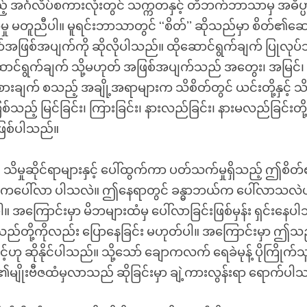
သည့် အင်္ဂလိပ်စကားလုံးတွင် သက္ကတနှင့် တိဘက်ဘာသာမှ အဓိပ္ပာ
မှု မတူညီပါ။ မူရင်းဘာသာတွင် ‘‘စိတ်’’ ဆိုသည်မှာ စိတ်၏ဆေ
ိတ်အဖြစ်အပျက်ကို ဆိုလိုပါသည်။ ထိုဆောင်ရွက်ချက် ပြုလုပ
ဆောင်ရွက်ချက် သို့မဟုတ် အဖြစ်အပျက်သည် အတွေး၊ အမြင်၊
ံစားချက် စသည့် အချို့အရာများက သိစိတ်တွင် ယင်းတို့နှင့် သိမ
စ်သည့် မြင်ခြင်း၊ ကြားခြင်း၊ နားလည်ခြင်း၊ နားမလည်ခြင်းတို့
 ဖြစ်ပါသည်။
သိမှုဆိုင်ရာများနှင့် ပေါ်ထွက်ကာ ပတ်သက်မှုရှိသည့် ဤစိ
ပေါ်လာ ပါသလဲ။ ဤနေရာတွင် ခန္ဓာဘယ်က ပေါ်လာသလဲဟ
ါ။ အကြောင်းမှာ မိဘများထံမှ ပေါ်လာခြင်းဖြစ်မှန်း ရှင်းနေပ
ည်တို့ကိုလည်း ပြောနေခြင်း မဟုတ်ပါ။ အကြောင်းမှာ ဤသည်မ
်ဟု ဆိုနိုင်ပါသည်။ သို့သော် ချောကလက် ရေခဲမုန့် ပိုကြို
ျိုးဗီဇထံမှလာသည် ဆိုခြင်းမှာ ချဲ့ကားလွန်းရာ ရောက်ပါ