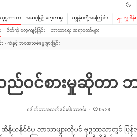
 ဗုဒ္ဓဘာသာ
အဆင့်မြင့် လေ့လာမှု
ကျွန်ုပ်တို့အကြောင်း
လှူဒါန်း
း
စိတ်ကို လေ့ကျင့်ခြင်း
ဘာသာရေး ဆရာတော်များ
်း
›
ကံနှင့် ဘဝအသစ်မွေးဖွားခြင်း
လည်ဝင်စားမှုဆိုတာ 
ဒေါက်တာအလက်ဇင်းဒါးဘာဇင်း
05:38
ိန္ဒိယနိုင်ငံမှ ဘာသာများလိုပင် ဗုဒ္ဓဘာသာတွင် ပြန