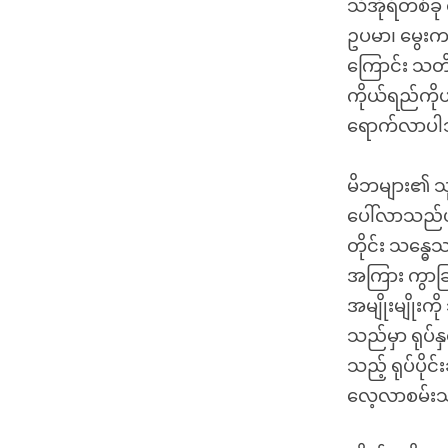
သီအိုရီတစ်ခ
ဥပမာ၊ မွေး
ကြောင်း သတိ
ကိုယ်ရည်ကို
ရောက်လာပါ
မိဘများ၏ သုက
ပေါ်လာသည်ဟု ပ
တိုင်း သန္ဓ
အကြား ကွာခ
အမျိုးမျိုးက
သည်မှာ ရုပ
သည့် ရုပ်ပိုင
လေ့လာစမ်းသပ