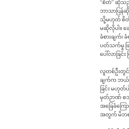
‘‘စိတ်’’ ဆို
ဘာသာပြန်ဆို
သို့မဟုတ် စ
မဆိုလိုပါ။ 
ခံစားချက်၊ ခ
ပတ်သက်မှု ဖြ
ပေါ်လာခြင်း
လူတစ်ဦးတွင် 
ချက်က ဘယ်က
ခြင်း မဟုတ်ပ
မှတ်ဉာဏ် စသ
အခြေခံကြောင့
အတွက် မိဘ၏မ