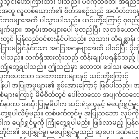
ည့်သွင်းဟောကြားထား ပါသည်။ ပင်ကိုသိစိတ်၊ အရည်
ှင့်အတူ လူတစ်ယောက်၏ စိတ်အစဉ်သည် အတိတ်ဘဝမှ
င်ဘဝများအထိ ပါသွားပါသည်။ ယင်းတို့ကြောင့် စုစည
ချက်များ၊ အစွမ်းအစများပေါ် မူတည်ပြီး လူတစ်ယေ
မျိုးတွင် ပြန်လည်ဝင်စားနိုင်ပါသည်။ လူသား၊ တိရစ္ဆာန်
် အခြားမမြင်နိုင်သော အခြေအနေများအထိ ပါဝင်ပြီး ပိုဆို
ိုင်ပါသည်။ သက်ရှိအားလုံးသည် ထိန်းချုပ်မရနိုင်သည့်
ကို ကြုံတွေ့ရပါသည်။ ဤသည်မှာ လောဘ၊ ဒေါသ၊ မေ
ှက်ပေးသော သဘောထားများနှင့် ယင်းတို့ကြောင့်
ာန်ပါ အပြုအမူများ၏ စွမ်းအားကြောင့် ဖြစ်ပါသည်
ံစံများကြောင့် မိမိစိတ်တွင် ပေါ်လာသော အပျက်သဘေ
်နာကာ အဆိုးပြုမူမိပါက ဆင်းရဲဒုက္ခနှင့် မပျော်ရွှင်မှုတ
တွေ့ရပါလိမ့်မည်။ တစ်ဖက်တွင်မူ အပြုသဘော လုပ်ကို
က ပျော်ရွှင်မှုကို ကြုံတွေ့ရပါမည်။ ဖြစ်လာမည့် ပြန်
တိုင်း၏ ပျော်ရွှင်မှု၊ မပျော်ရွှင်မှုသည် ဆုပေး၊ ဒဏ်ပ