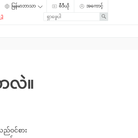
ဗီဒီယို
အကောင့်
Enter
Search
ပါ
search
term
ဘာလဲ။
်လည်ဝင်စား