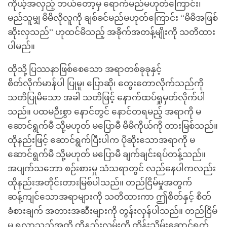
ကိုယ့်အလှည့် ဘယ်တော့မှ ရောက်မည်မဟုတ်ကြောင်း၊
မည်သူမျှ မိမိလိုလူကို ချစ်ခင်မည်မဟုတ်ကြောင်း ‘‘မိမိအဖြစ်
ဆိုးလှသည်’’ ဟုထင်မိသည့် အခိုက်အတန့်မျိုးကို သတိထား
ပါမည်။
ထိုသို့ ပြဿနာဖြစ်စေသော အရာတစ်ခုခုနှင့်
စိတ်လိုက်မာန်ပါ ပြုမူ၊ ပြောဆို၊ တွေးတောလိုက်သည်ကို
သတိပြုမိသော အခါ သတိဖြင့် နောက်ထပ်ရှုမှတ်လိုက်ပါ
သည်။ ပထမဉီးစွာ နောင်တွင် နောင်တရမည့် အရာကို မ
ဆောင်ရွက်မီ သို့မဟုတ် မပြောမီ မိမိကိုယ်ကို တားမြစ်သည်။
ထိုနည်းဖြင့် ဆောင်ရွက်ပြီးပါက ပိုဆိုးသောအရာကို မ
ဆောင်ရွက်မီ သို့မဟုတ် မပြောမီ ချက်ချင်းရပ်တန့်သည်။
အပျက်သဘော စဉ်းစားမှု သံသရာတွင် လည်နေပါကလည်း
ထိုနည်းအတိုင်းတားမြစ်ပါသည်။ တည်ငြိမ်မှုအတွက်
ဆန့်ကျင်သောအရာများကို သတိထားကာ ဤစိတ်နှင့် စိတ်
ခံစားချက် အတားအဆီးများကို တွန်းလှန်ပါသည်။ တည်ငြိမ်
မှု ရလာသည်အထိ ထိုနည်းလမ်းကို ထိန်းသိမ်းဆောင်ရွက်