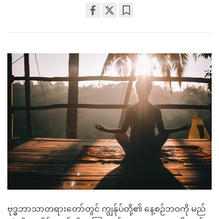
Share
Bookmark
on
facebook
ဗုဒ္ဓဘာသာတရားတော်တွင် ကျွန်ုပ်တို့၏ နေ့စဉ်ဘဝကို မည်