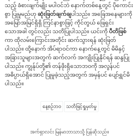
သည့် ခံစားချက်မျိုး မပါဝင်ဘဲ နောက်တစ်နေ့တွင် ပိုကောင်း
စွာ ပြုမူမည်ဟု
ဆုံးဖြတ်ချက်ချ
ပါသည်။ အခြေအနေများကို
အမြော်အမြင်ရှိရှိ ကြင်နာစွာဖြင့် ကိုင်တွယ် ဖြေရှင်း
သောအခါ တွင်လည်း သတိပြုပါသည်။ ယင်းကို
ပီတိဖြစ်
ကာ ထိုလမ်းကြောင်းအတိုင်း ဆက်သွားရန် ဆုံးဖြတ်
ပါသည်။ ထို့နောက် အိပ်ရာဝင်ကာ နောက်နေ့တွင် မိမိနှင့်
အခြားသူများအတွက် ဆက်လက် အကျိုးပြုနိုင်ရန် ဆန္ဒပြု
ပါသည်။ ကျွန်ုပ်တို့၏ တန်ဖိုးရှိသောဘဝကို အလွန်ပင်
အဓိပ္ပာယ်ရှိအောင် ပြုမူခဲ့သည့်အတွက် အမှန်ပင် ပျော်ရွှင်မိ
ပါသည်။
နေ့စဉ်ဘဝ
သတိဖြင့်ရှုမှတ်မှု
အက်ရှာလင်း မြန်မာဘာသာသို့ ပြန်ဆိုသည်။