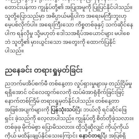
တောင်းပန်ကာ ကျွန်ုပ်တို့၏ အပြုအမူကို ပြုပြင်နိုင်ပါသည်။
သူတို့ပြောသည်မှာ အဓိပ္ပာယ်မရှိပါက အရေးမကြီးဘူးဟု
မေ့ပစ်လိုက်ပါ။ အရေးကြီးသော ကိစ္စတစ်ခုနှင့် သက်ဆိုင်နေ
ပါက ရန်လိုမှု သို့မဟုတ် ဒေါသအရိပ်အယောင်များ မပါစေ
ဘဲ သူတို့၏ မှားယွင်းသော အတွေးကို ထောက်ပြနိုင်
ပါသည်။
ညနေခင်း တရားရှုမှတ်ခြင်း
ညဘက်မအိပ်စက်မီ တစ်နေ့တာ လှုပ်ရှားမှုများမှ တည်ငြိမ်မှု
ရရှိအောင် ဝင်လေထွက်လေကို ထပ်မံအာရုံစိုက်ခြင်းဖြင့်
နောက်တစ်ကြိမ် တရားရှုမှတ်နိုင်ပါသည်။ တစ်နေ့တာ
အဖြစ်အပျက်များကို
ပြန်သုံးသပ်
ပြီး ဘယ်လို ရင်ဆိုင်ဖြေ
ရှင်း ခဲ့သည်ကို လေ့လာပါသည်။ ကျွန်ုပ်တို့ စိတ်တိုခဲ့သလား။
တစ်ခုခု မိုက်မဲစွာ ပြောမိသလား။ ထိုသို့ဆိုလျှင် ကိုယ့်ကိုယ်
ကိုယ် မထိန်းချုပ်နိုင်သေးကြောင်း
နောင်တရ
ပြီး အပြစ်ရှိ