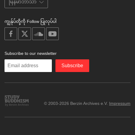
ကျွန်ုပ်တို့ကို Follow ပြုလုပ်ပါ
on
on
on
on
facebook
X
soundcloud
youtube
Subscribe to our newsletter
Enter
Subscribe
your
email
Study
© 2003-2026 Berzin Archives e.V.
Impressum
Buddhism
Home