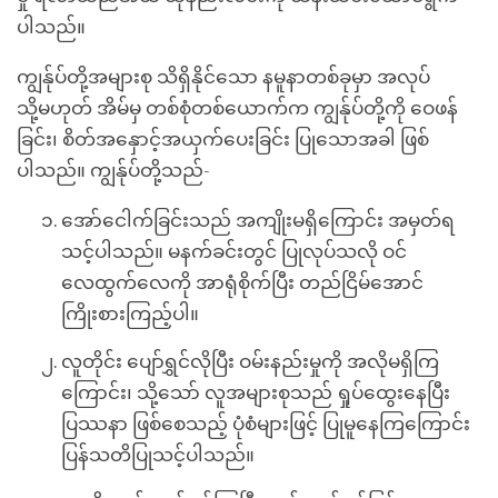
ပါသည်။
ကျွန်ုပ်တို့အများစု သိရှိနိုင်သော နမူနာတစ်ခုမှာ အလုပ်
သို့မဟုတ် အိမ်မှ တစ်စုံတစ်ယောက်က ကျွန်ုပ်တို့ကို ဝေဖန်
ခြင်း၊ စိတ်အနှောင့်အယှက်ပေးခြင်း ပြုသောအခါ ဖြစ်
ပါသည်။ ကျွန်ုပ်တို့သည်-
အော်ငေါက်ခြင်းသည် အကျိုးမရှိကြောင်း အမှတ်ရ
သင့်ပါသည်။ မနက်ခင်းတွင် ပြုလုပ်သလို ဝင်
လေထွက်လေကို အာရုံစိုက်ပြီး တည်ငြိမ်အောင်
ကြိုးစားကြည့်ပါ။
လူတိုင်း ပျော်ရွှင်လိုပြီး ဝမ်းနည်းမှုကို အလိုမရှိကြ
ကြောင်း၊ သို့သော် လူအများစုသည် ရှုပ်ထွေးနေပြီး
ပြဿနာ ဖြစ်စေသည့် ပုံစံများဖြင့် ပြုမူနေကြကြောင်း
ပြန်သတိပြုသင့်ပါသည်။