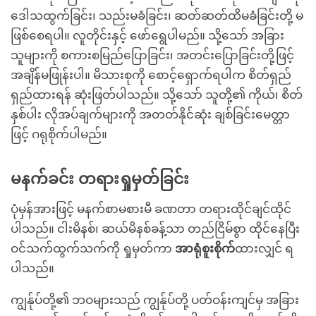
ဒေါသထွက်ခြင်း၊ သည်းမခံခြင်း၊ ဆတ်ဆတ်ထိမခံခြင်းတို့ မ
ဖြစ်စေရပါ။ လူတိုင်းနှင့် ဖော်ရွေပါမည်။ သို့သော် အခြား
သူများကို စကားစမြည်ပြောခြင်း၊ အတင်းပြောခြင်းတို့ဖြင့်
အချိန်မဖြုန်းပါ။ မိသားစုကို စောင့်ရှောက်ရပါက စိတ်ရှည်
ရှည်ထားရန် ဆုံးဖြတ်ပါသည်။ သို့သော် သူတို့၏ ကိုယ်၊ စိတ်
နှစ်ပါး လိုအပ်ချက်များကို အတတ်နိုင်ဆုံး ချစ်ခြင်းမေတ္တာ
ဖြင့် ဂရုစိုက်ပါမည်။
မနက်ခင်း တရားရှုမှတ်ခြင်း
ပုံမှန်အားဖြင့် မနက်စာမစားမီ ခဏတာ တရားထိုင်ချင်ထိုင်
ပါသည်။ ငါးမိနစ်၊ ဆယ်မိနစ်ခန့်သာ တည်ငြိမ်စွာ ထိုင်နေပြီး
ဝင်သက်ထွက်သက်ကို ရှုမှတ်ကာ
အာရုံစူးစိုက်
ထားလျှင် ရ
ပါသည်။
ကျွန်ုပ်တို့၏ ဘဝများသည် ကျွန်ုပ်တို့ ပတ်ဝန်းကျင်မှ အခြား