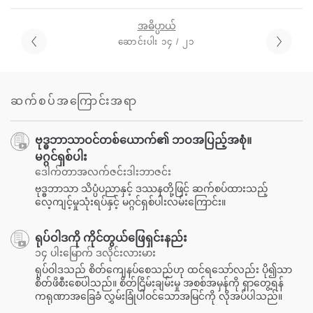
အဓိပ္ပာယ်
ဆောင်းပါး ၁၄ / ၂၁
ဆက်စပ်အကြောင်းအရာ
ဗုဒ္ဓဘာသာဝင်တစ်ယောက်၏ ဘဝအပြည့်အစုံ။
မဂ္ဂင်ရှစ်ပါး
ဒေါက်တာအလက်ဇင်းဒါးဘာဇင်း
ဗုဒ္ဓဘာသာ သိပ္ပံပညာနှင့် ဒဿနတို့ဖြင့် ဆက်စပ်ထားသည့်
လေ့ကျင့်မှုသုံးရပ်နှင့် မဂ္ဂင်ရှစ်ပါးလမ်းကြောင်း။
ရုပ်ဝါဒကို ကိုင်တွယ်ဖြေရှင်းနည်း
၁၄ ပါးမြောက် ဒလိုင်းလားမား
ရုပ်ဝါဒသည် စိတ်ကျေနပ်စေသည်ဟု ထင်ရသော်လည်း ပို၍သာ
စိတ်ဖိစီးစေပါသည်။ စိတ်ငြိမ်းချမ်းမှု အစစ်အမှန်ကို ရှာတွေ့ရန်
ကရုဏာအခြေခံ လွှမ်းခြုံပါဝင်သောအမြင်ကို လိုအပ်ပါသည်။