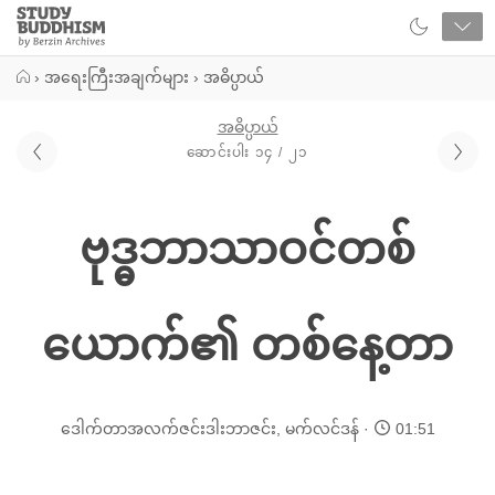
Close
Study
Buddhism
Home
›
အရေးကြီးအချက်များ
›
အဓိပ္ပာယ်
အဓိပ္ပာယ်
ဆောင်းပါး ၁၄ / ၂၁
ဗုဒ္ဓဘာသာဝင်တစ်
ယောက်၏ တစ်နေ့တာ
ဒေါက်တာအလက်ဇင်းဒါးဘာဇင်း
,
မက်လင်ဒန်
01:51