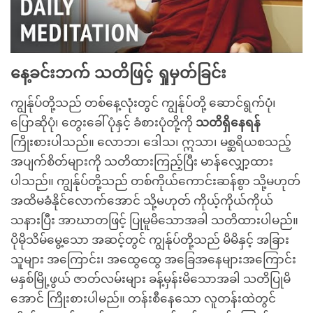
နေ့ခင်းဘက် သတိဖြင့် ရှုမှတ်ခြင်း
ကျွန်ုပ်တို့သည် တစ်နေ့လုံးတွင် ကျွန်ုပ်တို့ ဆောင်ရွက်ပုံ၊
ပြောဆိုပုံ၊ တွေးခေါ်ပုံနှင့် ခံစားပုံတို့ကို
သတိရှိနေရန်
ကြိုးစားပါသည်။ လောဘ၊ ဒေါသ၊ ဣသာ၊ မစ္ဆရိယစသည့်
အပျက်စိတ်များကို သတိထားကြည့်ပြီး မာန်လျှော့ထား
ပါသည်။ ကျွန်ုပ်တို့သည် တစ်ကိုယ်ကောင်းဆန်စွာ သို့မဟုတ်
အထိမခံနိုင်လောက်အောင် သို့မဟုတ် ကိုယ့်ကိုယ်ကိုယ်
သနားပြီး အာဃာတဖြင့် ပြုမူမိသောအခါ သတိထားပါမည်။
ပိုမိုသိမ်မွေ့သော အဆင့်တွင် ကျွန်ုပ်တို့သည် မိမိနှင့် အခြား
သူများ အကြောင်း၊ အထွေထွေ အခြေအနေများအကြောင်း
မနှစ်မြို့ဖွယ် ဇာတ်လမ်းများ ခန့်မှန်းမိသောအခါ သတိပြုမိ
အောင် ကြိုးစားပါမည်။ တန်းစီနေသော လူတန်းထဲတွင်