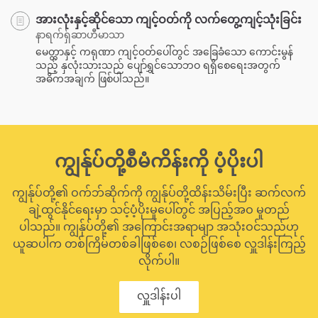
အားလုံးနှင့်ဆိုင်သော ကျင့်ဝတ်ကို လက်တွေ့ကျင့်သုံးခြင်း
နာရက်ရှ်ဆာဟီမာသာ
မေတ္တာနှင့် ကရုဏာ ကျင့်ဝတ်ပေါ်တွင် အခြေခံသော ကောင်းမွန်
သည့် နှလုံးသားသည် ပျော်ရွှင်သောဘဝ ရရှိစေရေးအတွက်
အဓိကအချက် ဖြစ်ပါသည်။
ကျွန်ုပ်တို့စီမံကိန်းကို ပံ့ပိုးပါ
ကျွန်ုပ်တို့၏ ဝက်ဘ်ဆိုက်ကို ကျွန်ုပ်တို့ထိန်းသိမ်းပြီး ဆက်လက်
ချဲ့ထွင်နိုင်ရေးမှာ သင့်ပံ့ပိုးမှုပေါ်တွင် အပြည့်အဝ မူတည်
ပါသည်။ ကျွန်ုပ်တို့၏ အကြောင်းအရာမျာ အသုံးဝင်သည်ဟု
ယူဆပါက တစ်ကြိမ်တစ်ခါဖြစ်စေ၊ လစဉ်ဖြစ်စေ လှူဒါန်းကြည့်
လိုက်ပါ။
လှူဒါန်းပါ