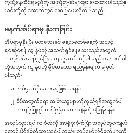
ကဲ့သို့နေထိုင်ရမည်ကို အကြံဉာဏ်များစွာ ပေးထားပါသည်။
ယင်းတို့ကို အောက်တွင် ဖော်ပြပေးလိုက်ပါသည်။
မနက်အိပ်ရာမှ နိုးထခြင်း
အိပ်ရာမှနိုးပြီး မထသေးခင် နေ့သစ်တစ်နေ့ကို အသင့်
ရင်ဆိုင်ရန် ကျွန်ုပ်တို့ အသက်ရှင်နေသေးသည့်အတွက်
အလွန်ပင် ပျော်ရွှင်ပြီး ကျေးဇူးတင်သင့်ပါသည်။ အောက်ပါ
တို့အတွက် ကျွန်ုပ်တို့
ခိုင်မာ
သော ရည်မှန်းချက်
ချမှတ်
ပါသည်-
အဓိပ္ပာယ်ရှိသောနေ့ ဖြစ်စေရန်။
မိမိအတွက်ရော အခြားသူများကိုကူညီရန်အတွက်ပါ
အကျိုးပြုရန် တန်ဖိုးရှိသောအချိန်ကို မဖြုန်းရန်။
အလုပ်သွားရပါက စိတ်ကို အာရုံစူးစိုက်ပြီး အလုပ်တွင်ကျယ်
အောင် ပိုင်းဖြတ်ထားသင့်ပါသည်။ လုပ်ဖော်ကိုင်ဖက်များကို