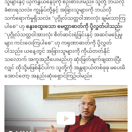
သူများနှင့် ယှက်နွှယ်နေပုံကို စဉ်းစားပါမည်။ သူတို့ ဘယ်လို
ခံစားရသလဲ။ ကျွန်ုပ်တို့နှင့် အခြားသူများကို ဘယ်လို
သက်ရောက်မှုရှိသလဲ။ ‘‘ပုဂ္ဂိုလ်သတ္တဝါအားလုံး ချမ်းသာကြ
ပါစေ’’ ဟု
နွေးထွေးသော မေတ္တာဓာတ်ကို ပို့လွှတ်ပါသည်
။
‘‘ပုဂ္ဂိုလ်သတ္တဝါအားလုံး စိတ်ဆင်းရဲခြင်းနှင့် အဆင်မပြေမှု
များ ကင်းဝေးကြပါစေ’’ ဟု ကရုဏာဓာတ်ကို ပို့လွှတ်
ပါသည်။ ယနေ့တွင် အခြားသူများကို ကိုယ်တတ်နိုင်
သလောက် အကူအညီပေးမည်ဟု ဆုံးဖြတ်ချက်ချထားပြီး
လျှင် ထိုသို့မဖြစ်နိုင်ပါက သူတို့ကို အန္တရာယ်တစ်ခုခု မပေးမိ
အောင်တော့ အနည်းဆုံးရှောင်ကြဉ်ပါမည်။