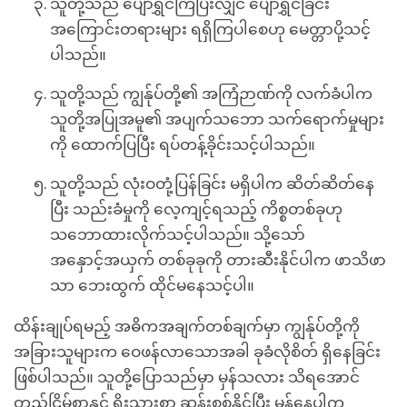
သူတို့သည် ပျော်ရွှင်ကြပြီးလျှင် ပျော်ရွှင်ခြင်း
အကြောင်းတရားများ ရရှိကြပါစေဟု မေတ္တာပို့သင့်
ပါသည်။
သူတို့သည် ကျွန်ုပ်တို့၏ အကြံဉာဏ်ကို လက်ခံပါက
သူတို့အပြုအမူ၏ အပျက်သဘော သက်ရောက်မှုများ
ကို ထောက်ပြပြီး ရပ်တန့်ခိုင်းသင့်ပါသည်။
သူတို့သည် လုံးဝတုံ့ပြန်ခြင်း မရှိပါက ဆိတ်ဆိတ်နေ
ပြီး သည်းခံမှုကို လေ့ကျင့်ရသည့် ကိစ္စတစ်ခုဟု
သဘောထားလိုက်သင့်ပါသည်။ သို့သော်
အနှောင့်အယှက် တစ်ခုခုကို တားဆီးနိုင်ပါက ဖာသိဖာ
သာ ဘေးထွက် ထိုင်မနေသင့်ပါ။
ထိန်းချုပ်ရမည့် အဓိကအချက်တစ်ချက်မှာ ကျွန်ုပ်တို့ကို
အခြားသူများက ဝေဖန်လာသောအခါ ခုခံလိုစိတ် ရှိနေခြင်း
ဖြစ်ပါသည်။ သူတို့ပြောသည်မှာ မှန်သလား သိရအောင်
တည်ငြိမ်စွာနှင့် ရိုးသားစွာ ဆန်းစစ်နိုင်ပြီး မှန်နေပါက