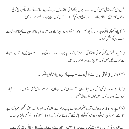
ایس دی اک مثال جس توں ساڈے وچوں چوکھے لوکی واقف نیں ایہ ہے کہ جد ساڈے کم تے یا گھر وچ کوئی
سانوں نکتہ چینی دا نشانہ بناندا اے یا کوئی اجیہا کم کردا اے جس توں اسی بوہت غصے ہونے آں:
(۱) یاد رکھو کہ چیکن چلان نال کجھ نئیں ہوندا، سغوں ساہ اوپر سمادھ راہیں، جویں اسی سویرے کیتا سی، شانت
ہونے دی کوشش کرو۔
(۲) یاد رکھو کہ ہر کوئی خوشی دا متلاشی اے نہ کہ دکھ دا، پر بوہت سارے لوکی پلیکھے وچ نیں اتے اجیہا سبھاو
اپناندے نیں جس توں مصیبتاں پیدا ہوندیاں نیں۔
(۳) اوہناں لئی خوشی پان اتے خوشی دے سبب پیدا کرن دی آشا نوں پُنگرو۔
(۴) جے اوہ ساڈی گل سنن نوں تیار ہون تے اوہناں نوں اوہناں دے سبھاو دی منفی اوڑکاں بارے ہشیار
کرو اتے اوہناں نوں ایس نوں مکان لئی آکھو۔
(۵) جے اوہ اُکّا ہی تعاون کرن توں منکر ہون، تے چپ رہو اتے ایس نوں صبر دا اک سبق سمجھو۔ فیر وی، جے
اسی کسے قسم دی پریشانی والی دشا دا کوئی اوپا کر سکنے آں تے سانوں کدی وی سُستی کولوں کم نہیں لینا چاہیدا۔
اک ضروری کم جو اساں ایس سمے کرنا اے جد اسی تنقید دا نشانہ بنے ہوئیے ایہ ہے کہ اپنی صفائی نہ پیش کرئیے۔