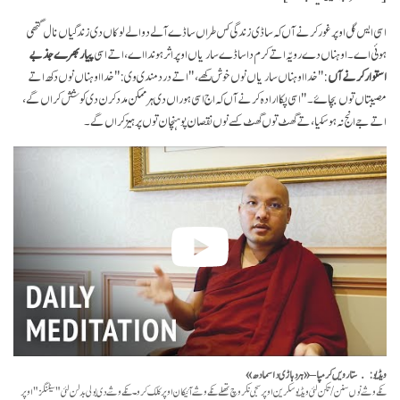
اسی ایس گل اوپر غور کرنے آں کہ ساڈی زندگی کس طراں ساڈے آلے دوالے لوکاں دی زندگیاں نال گتھی
ہوئی اے۔ اوہناں دے رویّہ اتے کرم دا ساڈے ساریاں اوپر اثر ہوندا اے، اتے اسی
پیار بھرے جذبے
استوار کرنے آں
: "خدا اوہناں ساریاں نوں خوش رکھے،" اتے درد مندی وی: " خدا اوہناں نوں دکھ اتے
مصیبتاں توں بچاۓ۔" اسی پکا ارادہ کرنے آں کہ اج اسی ہوراں دی ہر ممکن مدد کرن دی کوشش کراں گے،
اتے جے انج نہ ہو سکیا، تے گھٹ توں گھٹ کسےنوں نقصان پوہنچان توں پرہیز کراں گے۔
ویڈیو: ستارویں کرمپا – «ہر دہاڑی دا سمادھ»
نکے وشے نوں سنن/تکن لئی ویڈیو سکرین اوپر سجی نکر وچ تھلے نکے وشے آئیکان اوپر کلک کرو۔ نکے وشے دی بولی بدلن لئی "سیٹنگز" اوپر