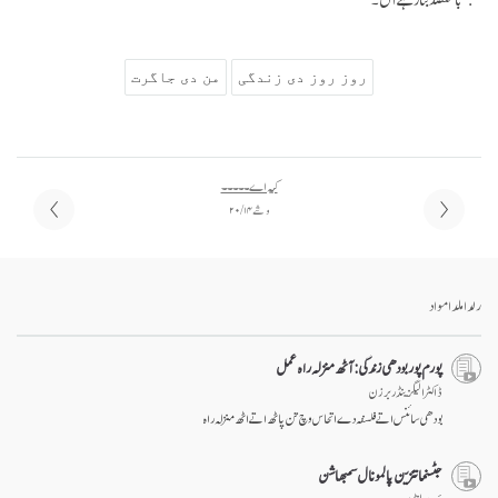
روز روز دی زندگی
من دی جاگرت
کیہ اے ۔۔۔۔۔
وشے ۱۴ / ۲۰
رلدا ملدا مواد
پورم پور بودھی زندگی: آٹھ منزلہ راہ عمل
ڈاکٹر الیگزینڈر برزن
بودھی سائنس اتے فلسفہ دے اتحاس وچ تن پاٹھ اتے اٹھ منزلہ راہ
جٹسنما تنزین پالمو نال سمبھاشن