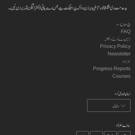
بدھ مت دی شکشا لوو’ ذخیرہ برزن دا اک پراجیکٹ ہے جس دے بانی ڈاکٹر الیگزینڈر برزن نیں۔
اپنی صلاح دسو
FAQ
زمین دے ٹوٹے دا نقشہ
Privacy Policy
Newsletter
سجر مواد
Progress Reports
Courses
زبان تبدیل کرو
ساڈے مغر آؤ
on
on
on
on