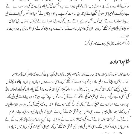
سانوں شانت رہ کے ایمانداری نال جائزہ لینا چاہیدا اے ایہ ویکھن لئی کہ کیا اوہناں دی گل درست اے، اتے
جے انج اے، تو فیر اسی معافی منگئیے اتے اپنا رویّہ درست کرئیے۔ یا جو اوہناں نے آکھیا اوہ فضول گل اے تے فیر
ایہ بیکار معاملہ اے تے ایس نوں بھل جائیے۔ اتے جے ایہ کوئی وڈی سمسیا اے تے فیر اسی اوہناں دی بھیڑی
سوچ دی پچھان کر سکنے آں، پر ایس گل دا خیال رہوے کہ ساڈے رویّہ وچ وکھالے دی انکساری یا جارحیت نہ
ہووے۔
(ویکھو: غصہ نال نبڑن دے بودھی گر)
شام دا سمادھ
رات نوں سون توں پہلاں اسی سارے دن دی مصروفیتاں توں شانتی پراپت کرن دی خاطر اک چھوٹا جیہا
سمادھ، جس وچ اک وار فیر ساہ اوپر توجہ ہووے، کر سکنے آں۔ اسی سارے دن دیاں واپراں دا
جائزہ
لینے آں
اتے ایہ ویکھنے آں کہ اسی کس طراں ایہناں نال معاملہ کیتا۔ کیا اسی غصہ وچ آ گئے یا اساں کوئی بیوقوفاں والی
گل آکھی؟ جے انج ہویا تے اسی
شرمندگی
دا وکھالا کرنے آں کہ سانوں اپنے آپ اوپر قابو نہ رہیا، اتے فیر بغیر کسے
اپرادھ دے احساس دے،
تہیّہ
کرنے آں کہ کل انج نئیں ہووے گا۔ اسی ایہ وی ویکھنے آں کہ جد جد اسی معاملیاں
نوں بھلے سبھاو نال نبیڑیا اے۔ اسی ایس اوپر خوشی منانے آں اتے ایس دِشا ول جاری و ساری رہنے دا عزم
کرنے آں۔ فیر ایسی سوں جانے آں، کل دی بشارت لے کے جد اسی اپنے آپ نوں ہور وی چنگا بناواں گے اتے
دوسریاں دی مدد کراں گے۔ اسی ایس گل اوپر سچی خوشی منا سکنے آں کہ اسی اپنی قیمتی زندگی نوں ایناں زیادہ
با مقصد بنا رہے آں۔