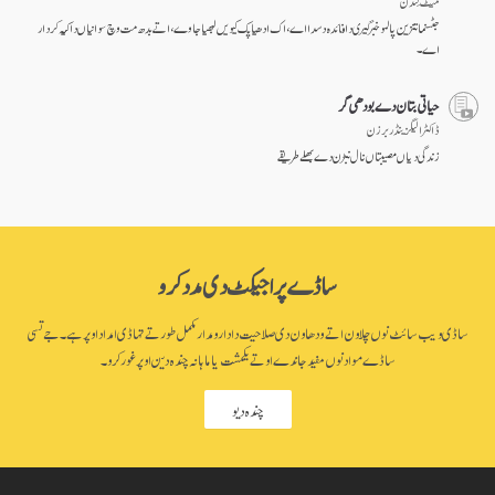
مَیٹ لِنڈن
جٹسنما تنزین پالمو خبرگیری دا فائدہ دسدا اے، اک ادھیاپک کیویں لبھیا جاوے، اتے بدھ مت وچ سوانیاں دا کیہ کردار
اے۔
حیاتی بتان دے بودھی گر
ڈاکٹر الیگزینڈر برزن
زندگی دیاں مصیبتاں نال نبڑن دےبھلے طریقے
ساڈے پراجیکٹ دی مدد کرو
ساڈی ویب سائٹ نوں چلاون اتے ودھاون دی صلاحیت دا دارومدار مکمل طور تے تہاڈی امداد اوپر ہے۔ جے تسی
ساڈے مواد نوں مفید جاندے او تے یکمشت یا ماہانہ چندہ دین اوپر غور کرو۔
چندہ دیو