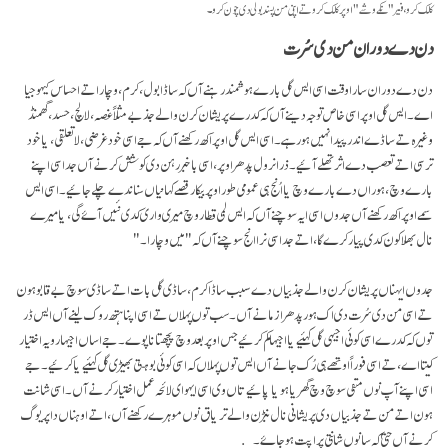
کلک کرو، فیر "نکے وشے" اوپر کلک کرو تے اپنی من پسند بولی دی چون کرو۔
دن دے دوران من دی سُرت
دن دے دوران سارا وقت اسی ایس گل بارے ہوشمند رہنے آں کہ ساڈا بول، کرم، وچار اتے احساس کیہو جیا
اے۔ ایس گل اوپر اسی خاص توجہ دینے آں کہ کدرے پریشان کرن والے جذبے مثلاً غصہ، لالچ، حسد، گھمنڈ
وغیرہ تے ساڈے اندر پیدا نہیں ہو رہے۔ اسی ایس گل اوپر اکھ رکھنے آں کہ جے اسی خود غرضی، لا تعلقی، یا خود
ترسی اتے تعصب دے اثر تھلے آئیے۔ ذرا نرول پدھر اوپر، اسی با خبر رہن دی کوشش کرنے آں جد اسی اپنے
بارے وچ، ہوراں دے بارے وچ یا اُنج ہی عمومی طور اوپر بیکار قصے کہانیاں سناندے چلے جائیے۔ اسی ایس
سمے اوپر اکھ رکھنے آں جدوں اسی ایہ سوچنے آں کہ ایس لمی قطار وچ میری واری کدی نئیں آۓ گی، یا میرے
نال بھلا کون کدی پیار کرے گا، اتےجد اسی نرا انج سوچنے آں کہ "میں وچارا۔"
جدوں ایہناں پریشان کرن والے جذبیاں دے سبب ساڈا کرم، ساڈی گل بات اتے ساڈی سوچ بے قابو ہون
تے اسی من دی سُرت دی اک ہور پدھر ازمانے آں۔ سب توں پہلاں تے اسی اپنا ہتھ روک لینے آں ایس ڈر
توں کہ کدرے اسی کوئی اجیہی گل کہئیے یا اجیہا کم کرئیے جس اوپر بعد وچ پچھتانا پوے۔ جے اساں اجیہا رویہ اختیار
کیتا اے، تے اسی فوراً اوتھے ہی رُک جانے آں ایس توں پہلاں کہ اسی کوئی بوہتی بھیڑی گل کہئیے یا کرئیے۔ جے
اسی اپنے آپ نوں منفی سوچ وچ گھریا ہویا پائیے تاں وی اسی ایہو ای لائحہ عمل اختیار کرنے آں۔ اسی شانت
ہون اتے من تے جذبیاں دی پریشانی نال نبڑن والے تریاق نوں موہرے رکھنے آں، اتے اوہناں دا پریوگ
کرنے آں حتیٰ کہ سانوں شانتی پراپت ہو جاۓ۔