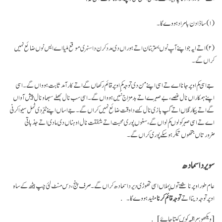
(۱) ساڈا دن با مراد ہووے گا۔
(۲) اتے ایہ جو اپنے آپ نوں بہتر بنان اتے ہوراں دی مدد کرن دا سنہری موقع ملیا اے ایس نوں ضائع نہیں
کراں گے۔
جے اسی کم اوپر جانا اے تے اسی اپنے من دی توجہ کم اوپر قائم رکھاں گے اتے کار آمد ثابت ہوواں گے۔ اسی
اپنے ہمکاراں نال غصے، بے صبرے اتے بد مزاج نئیں ہوواں گے۔ اسی سب نال بھلے سبھاو نال پیش آواں
گے اتے بیکار گلاں اتے گپ بازی نال کسے دا وقت ضائع نہیں کراں گے۔ جے اساں اپنے ٹبّر دی ٹہل سیوا کرنی
اے تے اسی صبر کولوں کم لواں گے، سغوں پوری محبت اتے شفقت نال اوہناں دی مادی اتے جذباتی
ضرورتاں جتھوں تیکر ہو سکے پوری کراں گے۔
سویر دا سمادھ
عام طور اوپر ناشتے توں پہلاں اسی تھوڑی دیر دا سمادھ کراں گے۔ صرف پنج، دس منٹ لئی چپ بیٹھ کے ساہ
اوپر توجہ دینا اتے
توجہ قائم کرنا
مفید ہووے گا۔
[ویکھو: مراقبہ کویں کیتا جاۓ]