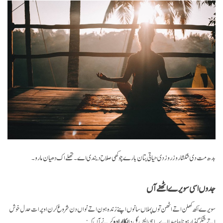
بدھ مت دی شکشا روز روز دی حیاتی بِتان بارے چوکھی صلاح دیندی اے۔ تھلے اک دھیان مارو۔
جدوں اسی سویرے اٹھنے آں
سویرے اکھ کھلن اتے اٹھن توں پہلاں سانوں اپنے زندہ ہون اتے نواں دن شروع کرن اوپر ات حدل خوش
اتے شکر گذار ہونا چاہیدا اے۔ اسی ایس گل دا
پکا ارادہ
کرنے آں کہ: