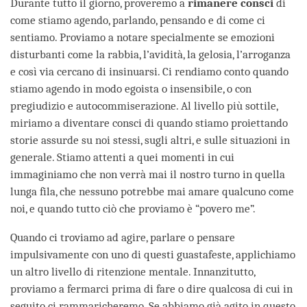
Durante tutto il giorno, proveremo a
rimanere consci
di
come stiamo agendo, parlando, pensando e di come ci
sentiamo. Proviamo a notare specialmente se emozioni
disturbanti come la rabbia, l’avidità, la gelosia, l’arroganza
e così via cercano di insinuarsi. Ci rendiamo conto quando
stiamo agendo in modo egoista o insensibile, o con
pregiudizio e autocommiserazione. Al livello più sottile,
miriamo a diventare consci di quando stiamo proiettando
storie assurde su noi stessi, sugli altri, e sulle situazioni in
generale. Stiamo attenti a quei momenti in cui
immaginiamo che non verrà mai il nostro turno in quella
lunga fila, che nessuno potrebbe mai amare qualcuno come
noi, e quando tutto ciò che proviamo è “povero me”.
Quando ci troviamo ad agire, parlare o pensare
impulsivamente con uno di questi guastafeste, applichiamo
un altro livello di ritenzione mentale. Innanzitutto,
proviamo a fermarci prima di fare o dire qualcosa di cui in
seguito ci rammaricheremo. Se abbiamo già agito in questo