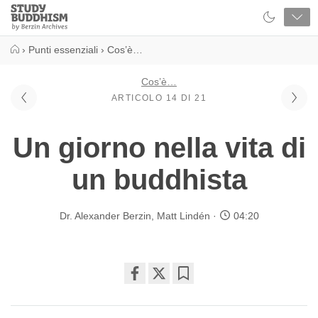
Close
Study
Buddhism
Home
›
Punti essenziali
›
Cos’è…
Cos’è…
ARTICOLO 14 DI 21
Un giorno nella vita di
un buddhista
Dr. Alexander Berzin
,
Matt Lindén
04:20
Share
Bookmark
on