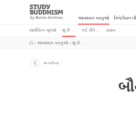
Close
Study
Buddhism
આવશ્યક વસ્તુઓ
તિબેટીયન બૌદ
Home
સાર્વત્રિક મૂલ્યો
શું છે …
કઈ રીતે …
ધ્યાન
›
આવશ્યક વસ્તુઓ
›
શું છે …
અગાઉના
બૌ