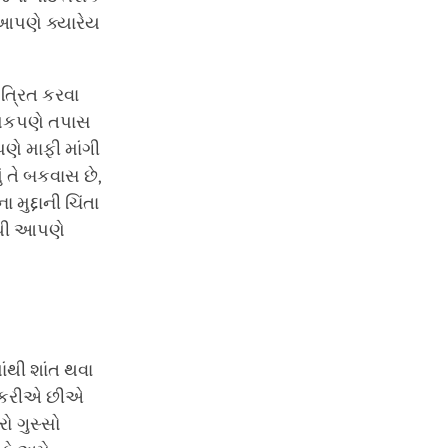
 આપણે ક્યારેય
ંત્રિત કરવા
ણિકપણે તપાસ
પણે માફી માંગી
તે બકવાસ છે,
ુદ્દાની ચિંતા
ુધી આપણે
માંથી શાંત થવા
કરીએ છીએ
ો ગુસ્સો