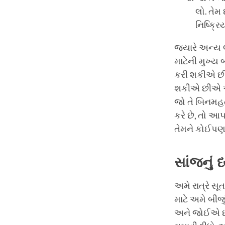
લો. તેમ
નિષ્ક્ર
જ્યારે અન્ય લ
માટેની મુખ્
કરી શકીએ છીએ 
શકીએ છીએ અન
જો તે બિનમહત
કરે છે, તો આ
તેમને કોઈપણ
સાંજનું
ધ
અમે રાત્રે સૂત
માટે અમે બીજ
અને જોઈએ છીએ 