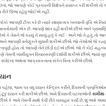
 છતાં, જો આપણે કોઈ પ્રકારની વિક્ષેપને સમાપ્ત કરી શકીએ તો
િય રીતે ઊભા રહેવું જોઈએ નહીં.
ોકો આપણી ટીકા કરે છે ત્યારે રક્ષણાત્મક બનવાની વૃત્તિ એ નિય
ય બાબતોમાંની એક છે. આપણે શાંત રહી શકીએ છીએ અને પ્રામા
કે તેમને જે કહ્યું તે સાચું હતું કે નઈ - અને જો તે હતું, તો આ
ે આપણી વર્તણૂકને સુધારી શકીએ છીએ. જો તેઓએ જે કહ્યું 
્વપૂર્ણ હોય તો આપણે તેને છોડી દઈએ છીએ. જો તે કોઈ મહત્વના મ
પણે તેમની ખામીયુક્ત વિચારસરણી દર્શાવી શકીએ છીએ, જ્યાં સ
 સંવેદના અથવા આક્રમકતાના સંકેત વિના કરીએ છીએ.
્યાન
ા પહેલા, શ્વાસ પર વધુ ધ્યાન કેન્દ્રિત કરીને, દિવસની પ્રવૃત્તિઓ
ું ટૂંકું ધ્યાન કરી શકીએ છીએ. અમે દિવસની ઘટનાઓની
સમીક્ષા
કે અમે તેમની સાથે કેવી રીતે વ્યવહાર કર્યો છે. શું અમે અમાર