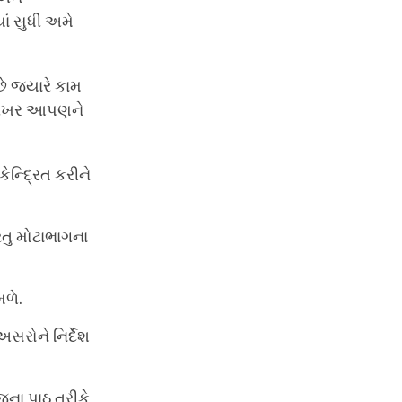
ાં સુધી અમે
ે જ્યારે કામ
 ખરેખર આપણને
ન્દ્રિત કરીને
ંતુ મોટાભાગના
મળે.
સરોને નિર્દેશ
જના પાઠ તરીકે