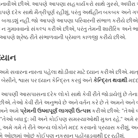
બનાવીએ છીએ. આપણે આપણા સહકાર્યકરો સાથે ગુસ્સે, અધીરા 
આપણે દરેક સાથે મૈત્રીપૂર્ણ રહીશું, પરંતુ અર્થહીન બકબક અને 
બગાડશું નહીં. જો આપણે આપણા પરિવારની સંભાળ કરીયે છીએ
 ગુમાવવાનો સંકલ્પ કરીએ છીએ, પરંતુ તેમની શારીરિક અને ભ
આપણે શ્રેષ્ઠ રીતે સંભાળવાની પ્રેમાળ કાળજી કરીયે છીએ.
ધ્યાન
 અમે સવારના નાસ્તા પહેલા થોડીવાર માટે ધ્યાન કરીએ છીએ. માત્
બેસીને, શ્વાસ પર ધ્યાન કેન્દ્રિત કરવું અને
કેન્દ્રિત
થવાથી
મદદ
પણી આસપાસના દરેક લોકો સાથે કેવી રીતે જોડાયેલું છે તેન
ીએ. તેઓ કેવી રીતે અનુભવે છે અને વર્તન કરે છે તે અમને અને
 અને અમે
પ્રેમની
ઉષ્માપૂર્ણ
લાગણી
ઉત્પન્ન
કરીએ છીએ: "તેઓ બધ
 "તેઓ બધા દુ: ખી અને કોઈપણ સમસ્યાઓથી મુક્ત રહે." અમે 
 અમે ગમે તે રીતે અન્ય લોકોને મદદ કરવાનો પ્રયાસ કરીશું, અન
ે ઓછામાં ઓછું કોઈપણ નુકસાન પહોંચાડવાથી દૂર રહીશું.