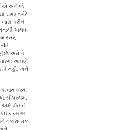
છીએ અને જે
ા, ઘમંડ વગેરે
ે ખાસ કરીને
ીલતાથી અથવા
મ સ્તરે,
રીતે
 છે. અમે તે
કતારમાં આપણે
શકે નહીં, અને
ય, વાત કરતા
ીએ. સૌપ્રથમ,
 અમે પોતાને
ે કંઈક ખરાબ
ને નકારાત્મક
અને