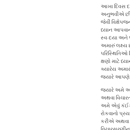
આખા દિવસ દર
અનુભવીએ છી
જેવી વિક્ષેપ
ધ્યાન આપવાન
સ્વ-દયા અને પ
અમારું લક્ષ્
પરિસ્થિતિઓ વિ
ક્ષણો માટે ધ
ક્યારેય અમાર
જ્યારે આપણે 
જ્યારે અમે 
અથવા વિચારતા
અમે એવું કંઈ
રોકવાનો પ્ર
કરીએ અથવા ક
વિચારસરણીના