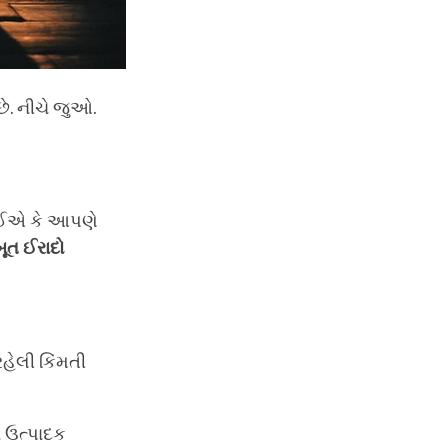
છે. નીચે જુઓ.
જોઈએ કે આપણે
ૂત
ઈરાદો
ેલી કિંમતી
 ઉત્પાદક