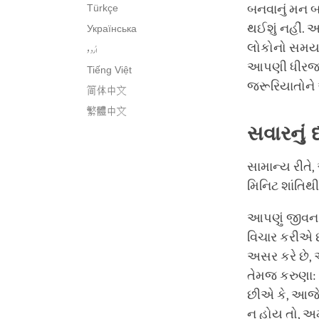
Türkçe
બનવાનું મન 
થઈશું નહીં. 
Українська
લોકોનો સમય 
اُردو
આપણી ધીરજ ન
Tiếng Việt
જરૂરિયાતોને 
简体中文
繁體中文
સવારનું
સામાન્ય રીતે,
મિનિટ શાંતિથી 
આપણું જીવન આ
વિચાર કરીએ છ
અસર કરે છે,
તેમજ કરુણા:
છીએ કે, આજે,
ન હોય તો, અમ