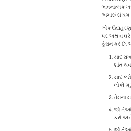
ભાવનાત્મક ખલ
અમારું સંયમ 
એક ઉદાહરણ જે
પર અથવા ઘરે 
હેરાન કરે છે.
યાદ રાખ
શાંત થવા
યાદ કરો
લોકો મૂ
તેમના મા
જો તેઓ 
કરો અને
જો તેઓ 