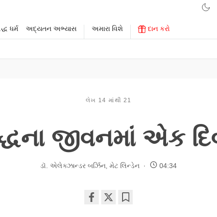
્ધ ધર્મ
અદ્યતન અભ્યાસ
અમારા વિશે
દાન કરો
લેખ 14 માંથી 21
દ્ધના જીવનમાં એક દ
ડૉ. એલેક્ઝાન્ડર બર્ઝિન
,
મેટ લિન્ડેન
04:34
Share
Bookmark