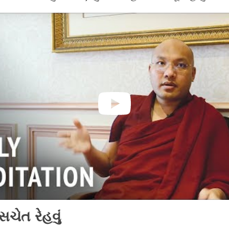
સચેત
રેહવું