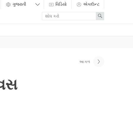
વિડિયો
એકાઉન્ટ
Enter
Search
search
term
આગળ
િવસ