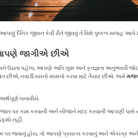
આપણું દૈનિક જીવન કેવી રીતે જીવવું તે વિશે પુષ્કળ સલાહ આપે 
 આપણે જાગીએ છીએ
અને ઉઠતા પહેલા, આપણે અતિ ખુશ અને કૃતજ્ઞતા અનુભવવી 
ત છીએ, નવા દિવસનો સામનો કરવા માટે તૈયાર છીએ. અમે
મજબ
અર્થપૂર્ણ બનાવીયે.
ાત પર કામ કરવાની અને બીજાને મદદ કરવાની આપણી પાસે રહ
ડફશો નહીં.
 પર જવાનું હોય, તો આપણે પ્રયત્ન કરવાનું અને એકાગ્ર અને