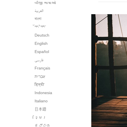
બીજી ભાષાઓ
العربية
বাংলা
བོད་ཡིག་
Deutsch
English
Español
فارسی
Français
हिन्दी
Indonesia
Italiano
日本語
ខ្មែរ
ಕನ್ನಡ