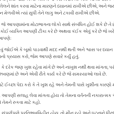
ેલને શાંત કરવા માટેના મારણને ધ્યાનમાં રાખીએ છીએ, અને જ્ય
ન મેળવીએ ત્યાં સુધી તેને લાગુ અને ટકાવી રાખીએ છીએ.
 આપણામાંના મોટાભાગના લોકો સાથે સંબંધિત હોઈ શકે છે તે છ
કોઈ વ્યક્તિ આપણી ટીકા કરે છે અથવા કંઈક એવું કરે છે જે
 આપણે:
વું જોઈએ કે બૂમો પાડવાથી મદદ નથી થતી અને શ્વાસ પર ધ્યાન કે
નો પ્રયાસ કરો, જેમ આપણે સવારે કર્યું હતું.
 કે દરેક જણ ખુશ રહેવા માંગે છે અને નાખુશ નથી થવા માંગતા, પર
ંઝવણમાં છે અને એવી રીતે કાર્ય કરે છે જે સમસ્યાઓ લાવે છે.
ટે ઈચ્છા પેદા કરો કે તે ખુશ રહે અને તેમની પાસે ખુશીના કારણો 
આપણી સલાહ લેવા માંગતા હોય તો તેમના વર્તનની નકારાત્મક અ
 તેમને રુકવા માટે કહો.
સંપૂર્ણપણે પ્રતિભાવવિહીન હોય, તો મૌન રહો અને ઘટનાને ધીર