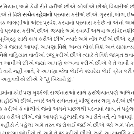
મિયાન, અમે કેવી રીતે વર્તીએ છીએ, બોલીએ છીએ, વિચારીએ 
એ તે વિશે
સચેત
રહેવાનો
પ્રયાસ કરીએ છીએ. ગુસ્સો, લોભ, ઈર્ષ્ય
જનક લાગણીઓ અંદર પ્રવેશ કરવાનો પ્રયાસ કરે છે તો એનો અમ
ો પ્રયાસ કરીએ છીએ. જ્યારે અમે સ્વાર્થી અથવા અસંવેદનશ
ૂર્વગ્રહ સાથે કામ કરીએ છીએ ત્યારે અમે નોંધ લઈએ છીએ. સૂક્ષ્
ય છે કે જ્યારે આપણે આપણા વિશે, અન્ય લોકો વિશે અને સામાન્ય 
શે વાહિયાત વાર્તાઓ રજૂ કરીએ છીએ ત્યારે તે વિશે જાગૃત થવાનું
્યાન આપીએ છીએ જ્યાં આપણે કલ્પના કરીએ છીએ કે તે લાંબી 
ો વારો નહીં આવે, કે આપણા જેવા કોઈને ક્યારેય કોઈ પ્રેમ કરી 
અનુભવીએ છીએ કે "હું બિચારો છું."
આમાંના કોઈપણ મુશ્કેલી સર્જનારાઓ સાથે ફરજિયાતપણે અભિન
 હોઈએ છીએ, ત્યારે અમે સચેતતાનું બીજું સ્તર લાગુ કરીએ છ
ક કરીએ કે બોલીયે જેનો અમને પાછળથી પસ્તાવો થાય, તે પહેલા
યાસ કરીએ છીએ. જો આપણે પહેલાથી જ આ રીતે વર્તે, તો આપણ
હીયે તે પહેલાં અમે તરત જ રોકાઈ જઈએ છીએ. જો અમે પોતા
 ચક્રમાં જોઈએ તો અમે તે જ કરીએ છીએ. અમે આ માનસિક 