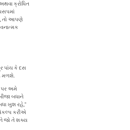
અથવા ક્રોધિત
ગપસપમાં
, તો આપણે
ાવનાત્મક
ર પાંચ કે દસ
 મળશે.
ા પર અમે
 બીજા બધાને
ા ખુશ રહે,"
સંકલ્પ કરીએ
ે જો તે શક્ય