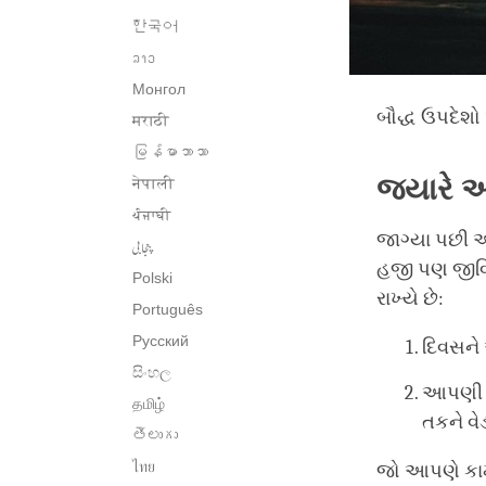
한국어
ລາວ
Монгол
બૌદ્ધ ઉપદેશો 
मराठी
မြန်မာဘာသာ
જ્યારે
नेपाली
ਪੰਜਾਬੀ
જાગ્યા પછી 
پنجابی
હજી પણ જીવિ
Polski
રાખ્યે છે:
Português
Русский
દિવસને 
සිංහල
આપણી જ
தமிழ்
તકને વે
తెలుగు
ไทย
જો આપણે કામ