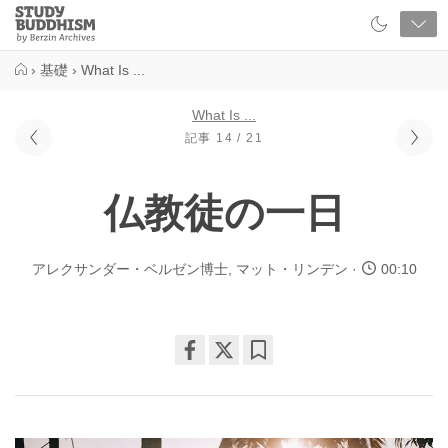
Close
Study
Buddhism
Home
›
基礎
›
What Is ...
What Is ...
記事 14 / 21
仏教徒の一日
アレクサンダー・ベルゼン博士
,
マット・リンデン
00:10
Share
Bookmark
on
facebook