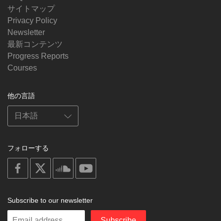
サイトマップ
Privacy Policy
Newsletter
最新コンテンツ
Progress Reports
Courses
他の言語
フォローする
on
on
on
on
facebook
X
soundcloud
youtube
Subscribe to our newsletter
Enter
Subscribe