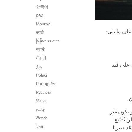
한국어
ລາວ
Монгол
 على ما يلي:
मराठी
မြန်မာဘာသာ
नेपाली
ਪੰਜਾਬੀ
ل على قيد
پنجابی
Polski
Português
Русский
ن.
සිංහල
தமிழ்
و نكون غير
తెలుగు
نُضَّيع
ไทย
نفقد صبرنا