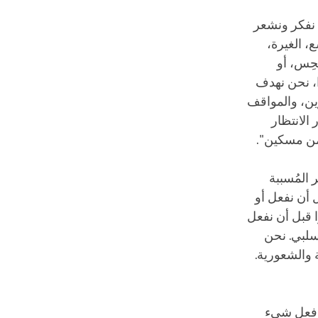
 نفكر ونشعر
 الغيرة،
حِس، أو
ا، نحن نهدف
ين، والمواقف
 الانتظار
 من مسكين".
المُسببة
 أن نفعل أو
ًا قبل أن نفعل
سلبي. نحن
 والشعورية.
أو فعل شيء