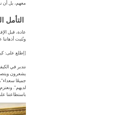
معهم، بل أن نعت
التأمل ال
عادة، قبل الإ
ونُثبت أذهاننا 
[اِطلع على: كيف
نتدبر في الكيفي
يشعرون ويتصرفو
جميعًا سعداء"،
لديهم". ونعتزم
باستطاعتنا على