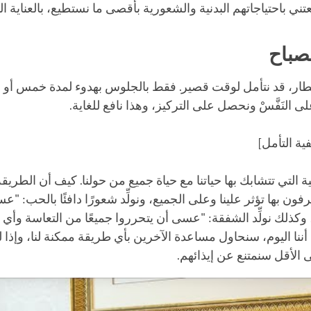
ني باحتياجاتهم البدنية والشعورية بأقصى ما نستطيع، بالعناية الم
صباح
فطار، قد نتأمل لوقت قصير. فقط بالجلوس بهدوء لمدة خمس أو 
على النَفَّسْ ونحصل على التركيز، وهذا نافع للغاية.
ية التأمل]
ة التي تتشابك بها حياتنا مع حياة جميع من حولنا. كيف أن الطريقة
ن بها تؤثر علينا وعلى الجميع، ونولِّد شعورًا دافئًا بالحب: "ع
 وكذلك نولِّد الشفقة: "عسى أن يتحرروا جميعًا من التعاسة وأ
 أننا اليوم، سنحاول مساعدة الآخرين بأي طريقة ممكنة لنا، وإذا 
 الأقل سنمتنع عن إيذائهم.