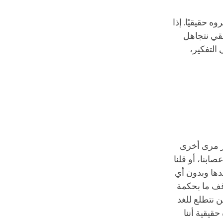
وه حقيقيًا. إذا
طقي نتجاهل
التفكير،
كيز مرى أخرى
عصابنا، أو قلنا
دها وبدون أي
قف ما بحكمة
ن نتطلع للغد
قيقية أننا