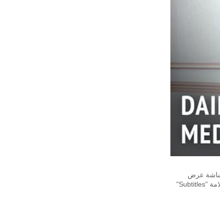
على يمين شاشة عرض
الفيديو. لتغير لغة الترجمة، يُرجى الضغط على علامة "Settings" أو "إعدادات"، ثم أضغط على علامة "Subtitles"