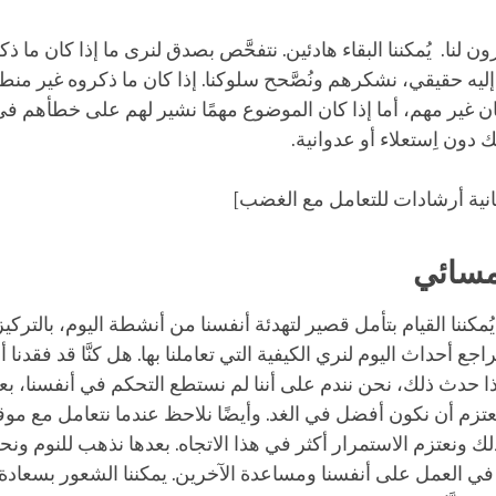
رون لنا. يُمكننا البقاء هادئين. نتفحَّص بصدق لنرى ما إذا كان ما ذكر
إليه حقيقي، نشكرهم ونُصَّحح سلوكنا. إذا كان ما ذكروه غير من
ن غير مهم، أما إذا كان الموضوع مهمًا نشير لهم على خطأهم في 
 دون اِستعلاء أو عدوانية.
انية أرشادات للتعامل مع الغضب]
مسائي
، يُمكننا القيام بتأمل قصير لتهدئة أنفسنا من أنشطة اليوم، بالتر
نراجع أحداث اليوم لنري الكيفية التي تعاملنا بها. هل كنَّا قد فقدنا أ
إذا حدث ذلك، نحن نندم على أننا لم نستطع التحكم في أنفسنا، بع
عتزم أن نكون أفضل في الغد. وأيضًا نلاحظ عندما نتعامل مع مو
ذلك ونعتزم اﻻستمرار أكثر في هذا اﻻتجاه. بعدها نذهب للنوم ونح
 العمل على أنفسنا ومساعدة الآخرين. يمكننا الشعور بسعادة ح