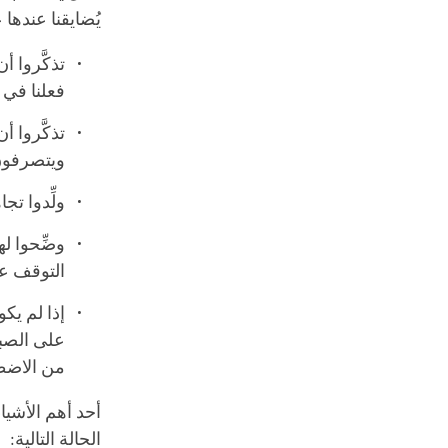
يُضايقنا عندها ع
تذكَّروا أ
فعلنا في 
تذكَّروا 
ويتصرفون
ولِّدوا تج
وضِّحوا له
التوقف عن
إذا لم يك
على الصبر.
من الاضط
أحد أهم الأشياء
الحالة التالية: