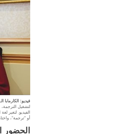
فيديو:
ال
كارمابا
الـ١٧
أو "ترجمة"، واختا
الحضور ال