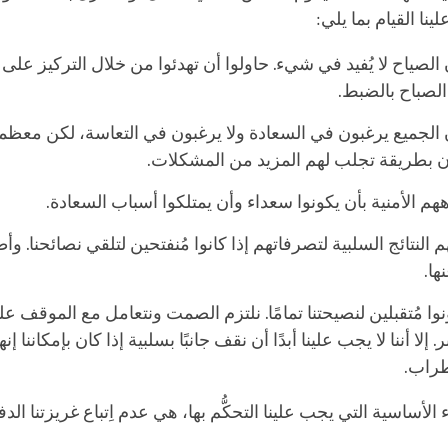
لينا القيام بما يلي:
ن الصياح ﻻ يُفيد في شيء. حاولوا أن تهدئوا من خلال التركيز على ال
الصباح بالضبط.
أن الجميع يرغبون في السعادة وﻻ يرغبون في التعاسة، لكن معظ
 بطريقة تجلب لهم المزيد من المشكلات.
اههم الأمنية بأن يكونوا سعداء وأن يمتلكوا أسباب السعادة.
م النتائج السلبية لتصرفاتهم إذا كانوا مُنفتحين لتلقي نصائحنا. وأ
ها.
ونوا مُتقبلين لنصيحتنا تمامًا. نلتزم الصمت ونتعامل مع الموقف ع
 إﻻ أننا لا يجب علينا أبدًا أن نقف جانبًا بسلبية إذا كان بإمكاننا إنه
راب.
 الأساسية التي يجب علينا التحكُّم بها، هي عدم اِتباع غريزتنا الد