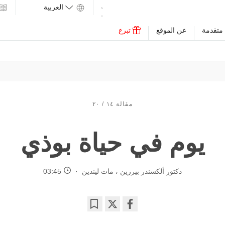
متقدمة
عن الموقع
تبرع
مقالة ١٤ / ٢٠
يوم في حياة بوذي
دكتور ألكسندر بيرزين
،
مات ليندين
03:45
Bookmark
Share