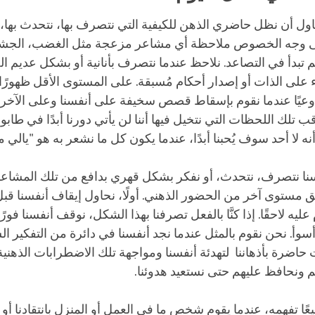
حاول أن نظل حاضري الذهن للكيفية التي نتصرف بها، نتحدث بها،
لى وجه الخصوص ملاحظة أي مشاعر مزعجة مثل الغضب، الجشع،
 تبدأ في التصاعد. نلاحظ عندما نتصرف بأنانية أو بشكل عديم ال
ء على الذات أو إصدار أحكام مُسبقة. على المستوى الأقل ظهورً
 وعيًا عندما نقوم بإسقاط قصص سخيفة على أنفسنا وعلى الآخر
 تلك اللحظات التي نتخيل فيها أننا لن يأتي دورنا أبدًا في طابور
نه ﻻ أحد سوف يُحبنا أبدًا، عندما يكون كل ما نشعر به هو "يالي
سنا نتصرف، نتحدث، أو نفكر بشكل قهري بدافع من تلك المشاعر 
ّق مستوى آخر من الحضور الذهني. أولًا، نحاول إيقاف أنفسنا قبل
 عليه لاحقًا. إذا كنَّا بالفعل تصرفنا بهذا الشكل، نوقف أنفسنا فور
وأ. نحن نقوم بالمثل عندما نجد أنفسنا في دائرة من التفكير ال
 حاضرة بأذهاننا لتهدئة أنفسنا ومواجهة تلك الاضطرابات الذهنية
قهم ونحافظ عليهم حتى نستعيد هدوئنا.
ميعًا تفهمه، عندما يقوم شخص ما في العمل أو المنزل بانتقادنا 