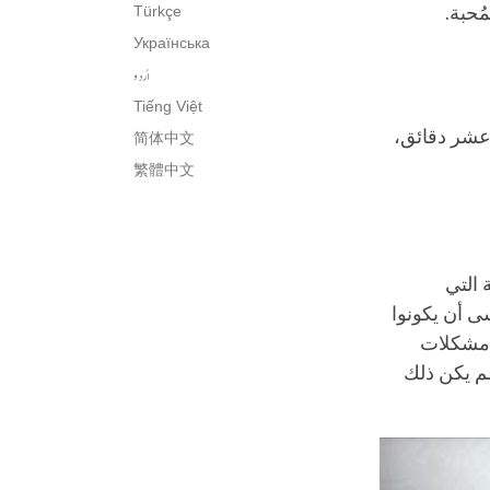
ُحبة.
Türkçe
Українська
اُردو
Tiếng Việt
عشر دقائق،
简体中文
繁體中文
 التي
سى أن يكونوا
ي مشكلات
لم يكن ذلك