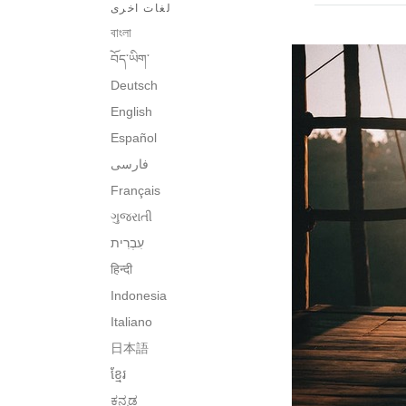
لغات اخرى
বাংলা
བོད་ཡིག་
Deutsch
English
Español
فارسی
Français
ગુજરાતી
עִבְרִית‎
हिन्दी
Indonesia
Italiano
日本語
ខ្មែរ
ಕನ್ನಡ