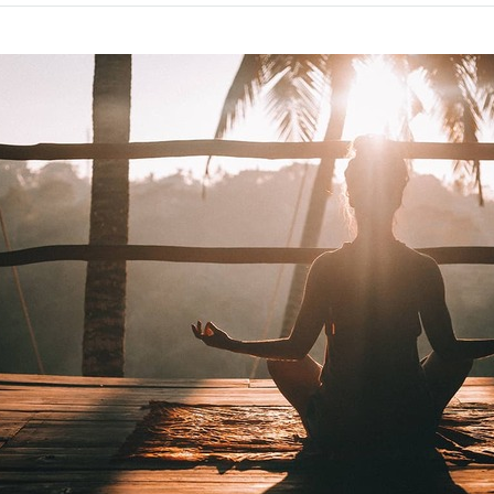
on
facebook