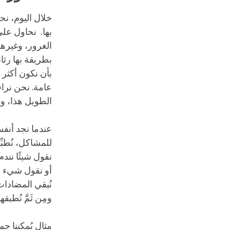
خلال اليوم، ن
بها. نحاول ع
الغرور، وغيرهم
بطريقة بها رثا
بأن نكون أكثر
عامة. نحن نراقب
الطويل هذا، وأ
عندما نجد أنف
للمشاكل، نُطبِ
نقول شيئًا نندم
أو نقول شيء أس
نُبقي المضادات
ومِن ثَمَّ نُطب
مثال يُمكننا ج