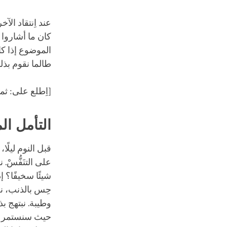
عند اِنتقاد الآخ
كان ما أشاروا 
الموضوع إذا كا
طالما نقوم بذلك
[اِطلع على: ثم
التأمل ال
قبل النوم ليلًا
على التنَفُّسْ. 
شيئًا سخيفًا؟ 
حِس بالذنب، ن
وطيبة. نبتهج ب
حيث سنستمر في