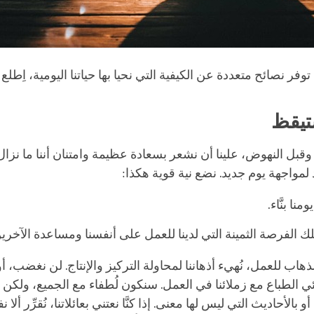
ة توفر نصائح متعددة عن الكيفية التي نحيا بها حياتنا اليومية، اِطلع
تيقظ
وقبل النهوض، علينا أن نشعر بسعادة عظيمة وامتنان أننا ما نزا
 لمواجهة يوم جديد. نضع نية قوية هكذا:
نا بنَّاء.
 تلك الفرصة الثمينة التي لدينا للعمل على أنفسنا ومساعدة الآخري
لذهاب للعمل، نُهيء أذهاننا لمحاولة التركيز والإنتاج. لن نغضب، أ
 الطباع مع زملائنا في العمل. سنكون لُطفاء مع الجميع، ولكن لن 
و بالأحاديث التي ليس لها معنى. إذا كنَّا نعتني بعائلاتنا، نُقرِّر أﻻ 