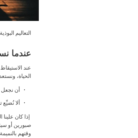
التعاليم البوذي
عندما نس
عند الاستيقاظ 
الحياة، ونستعد
أن نجعل يوم
أﻻ نُضيِّع
إذا كان علينا ا
صبورين أو سيئي
وقتهم بالنميمة أ