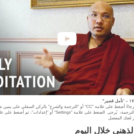
–
"
تأمل قصير"
لتشغيل الترجمة، رجاءً أضغط على علامة "CC" أو "الترجمة والشرح" بالركن السفلي 
ر لغتك المفضل
ذهني خلال اليوم