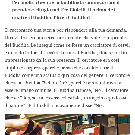
Per molti, il sentiero buddhista comincia con il
prendere rifugio nei Tre Gioielli, il primo dei
quali è il Buddha. Chi è il Buddha?
Ti racconterò una storia per rispondere alla tua domanda.
Una volta c’era un cercatore errante che vide le impronte
del Buddha. Le inseguì come se fosse un cacciatore di cervi,
e quando infine si trovò di fronte al Buddha, rimase molto
impressionato dalla sua presenza. Il cercatore era così
stupito e sorpreso, perché penso che considerasse il
Buddha come una statua o qualcosa del genere. Il cercatore
chiese al Buddha, “Sei un Dio?”, perché non sembrava un
essere umano comune. Il Buddha rispose, “No”. Il cercatore
chiese: “Beh, sei un essere celestiale, un angelo o qualcosa
di simile?”. E il Buddha nuovamente disse “No”.