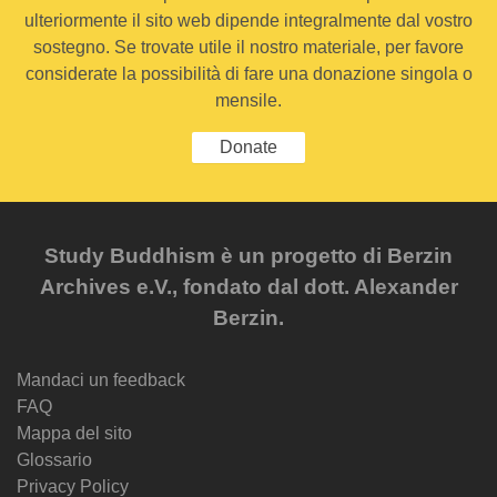
ulteriormente il sito web dipende integralmente dal vostro
sostegno. Se trovate utile il nostro materiale, per favore
considerate la possibilità di fare una donazione singola o
mensile.
Donate
Study Buddhism è un progetto di Berzin
Archives e.V., fondato dal dott. Alexander
Berzin.
Mandaci un feedback
FAQ
Mappa del sito
Glossario
Privacy Policy