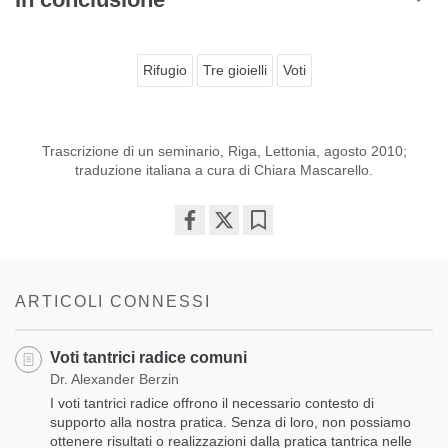
Rifugio
Tre gioielli
Voti
Trascrizione di un seminario, Riga, Lettonia, agosto 2010;
traduzione italiana a cura di Chiara Mascarello.
Share
Bookmark
on
facebook
ARTICOLI CONNESSI
Voti tantrici radice comuni
Dr. Alexander Berzin
I voti tantrici radice offrono il necessario contesto di
supporto alla nostra pratica. Senza di loro, non possiamo
ottenere risultati o realizzazioni dalla pratica tantrica nelle