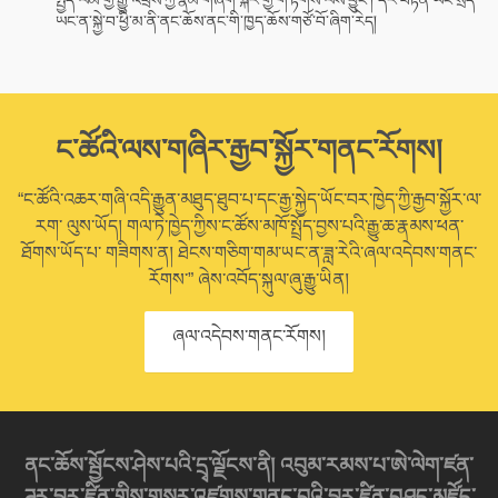
ཡང་ན་སྐྱེ་བ་ཕྱི་མ་ནི་ནང་ཆོས་ནང་གི་ཁྱད་ཆོས་གཙོ་བོ་ཞིག་རེད།
ང་ཚོའི་ལས་གཞིར་རྒྱབ་སྐྱོར་གནང་རོགས།
“ང་ཚོའི་འཆར་གཞི་འདི་རྒྱུན་མཐུད་ཐུབ་པ་དང་རྒྱ་སྐྱེད་ཡོང་བར་ཁྱེད་ཀྱི་རྒྱབ་སྐྱོར་ལ་
རག་ ལུས་ཡོད། གལ་ཏེ་ཁྱེད་ཀྱིས་ང་ཚོས་མཁོ་སྤྲོད་བྱས་པའི་རྒྱུ་ཆ་རྣམས་ཕན་
ཐོགས་ཡོད་པ་ གཟིགས་ན། ཐེངས་གཅིག་གམ་ཡང་ན་ཟླ་རེའི་ཞལ་འདེབས་གནང་
རོགས་” ཞེས་འབོད་སྐུལ་ཞུ་རྒྱུ་ཡིན།
ཞལ་འདེབས་གནང་རོགས།
ནང་ཆོས་སྦྱོངས་ཤེས་པའི་དྲྭ་ལྗོངས་ནི། འབུམ་རམས་པ་ཨེ་ལེག་ཛན་
ཌར་བྷར་ཛིན་གྱིས་གསར་འཛུགས་གནང་བའི་བྷར་ཛིན་བཤད་མཛོད་