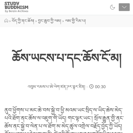
Close
Study
Buddhism
Home
›
བོད་ཀྱི་ནང་ཆོས།
›
བྱང་ཆུབ་ཀྱི་ལམ།
›
ལམ་གྱི་རིམ་པ།
ཆོས་ཡངས་པ་དང་ཆོས་ངོ་མ།
འབུམ་རམས་པ་ཨེ་ལེག་ཛན་ཌར་བྷར་ཛིན།
00:30
ནུབ་ཕྱོགས་པ་མང་ཆེ་བས་སྐྱེ་བ་ཕྱི་མའམ་ཡང་སྲིད་ལ་ཡིད་ཆེས་མེད་
པའི་ཐོག་ནང་ཆོས་ལ་འཇུག་གི་ཡོད། གང་ལྟར་ཡང་། སྲོལ་རྒྱུན་གྱི་ནང་
ཆོས་ནང་སྐྱེ་བ་ལེན་པ་ལ་ཐོག་མ་མེད་ཚུལ་འགྲེལ་བརྗོད་བྱེད་ཀྱི་ཡོད།