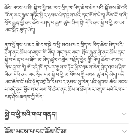
ཆོས་ཡངས་པ་ནི། སྐྱེ་བ་ཕྱིའམ་ཡང་སྲིད་ལ་ཡིད་ཆེས་མེད་པའི་སྒོ་ནས་ཚེ་འདི་
ཁོ་ན་ཡར་རྒྱས་གཏོང་ཕྱིར་ཉམས་ལེན་བྱས་པའི་ནང་ཆོས་ཡིན། ཆོས་ངོ་མ་ནི།
སྲོལ་རྒྱུན་གྱི་ནང་ཆོས་བཤད་པ་རྒྱག་ཚུལ་ཞིག་སྟེ། དེའི་ནང་སྐྱེ་བ་ཕྱི་མའམ་
ཡང་སྲིད་ཚུད་ཡོད།
ནུབ་ཕྱོགས་པ་མང་ཆེ་བས་སྐྱེ་བ་ཕྱི་མའམ་ཡང་སྲིད་ལ་ཡིད་ཆེས་མེད་པའི་
ཐོག་ནང་ཆོས་ལ་འཇུག་གི་ཡོད། གང་ལྟར་ཡང་། སྲོལ་རྒྱུན་གྱི་ནང་ཆོས་ནང་
སྐྱེ་བ་ལེན་པ་ལ་ཐོག་མ་མེད་ཚུལ་འགྲེལ་བརྗོད་བྱེད་ཀྱི་ཡོད། ཆོས་ཡངས་པ་
ཞེས་བྱ་བ་ནི། ཚེ་འདི་ཁོ་ན་ཡར་རྒྱས་གཏོང་ཕྱིར་ཉམས་ལེན་བྱེད་ཐབས་ཤིག་
ཡིན། དེའི་ནང་ཡང་སྲིད་དམ་སྐྱེ་བ་ཕྱི་མ་སོགས་ཀྱི་བསམ་ཚུལ་དེ་མེད། འདི་
ཡང་ཆོས་ངོ་མའི་སྔོན་འགྲོའི་རིམ་པར་ཉམས་སུ་ལེན་པའི་སྐབས། ཆོས་ཡངས་
པ་འདི་ནུབ་ཕྱོགས་པ་ཕལ་མོ་ཆེར་ནང་ཆོས་ལ་ཐོག་མར་འཇུག་པའི་རིམ་པ་
རན་ཤོས་ཆགས་ཀྱི་ཡོད།
སྐྱེ་བ་ཕྱི་མའི་གལ་གནད།
ཆོས་ཡངས་པ་དང་ཆོས་ངོ་མ།