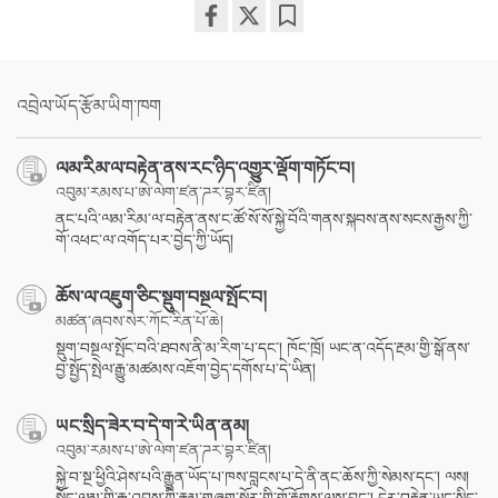
Share
Bookmark
on
facebook
འབྲེལ་ཡོད་རྩོམ་ཡིག་ཁག
ལམ་རིམ་ལ་བརྟེན་ནས་རང་ཉིད་འགྱུར་ལྡོག་གཏོང་བ།
འབུམ་རམས་པ་ཨེ་ལེག་ཛན་ཌར་བྷར་ཛིན།
ནང་པའི་ལམ་རིམ་ལ་བརྟེན་ནས་ང་ཚོ་སོ་སོ་སྐྱེ་བོའི་གནས་སྐབས་ནས་སངས་རྒྱས་ཀྱི་
གོ་འཕང་ལ་འགོད་པར་བྱེད་ཀྱི་ཡོད།
ཆོས་ལ་འཇུག་ཅིང་སྡུག་བསྔལ་སྤོང་བ།
མཚན་ཞབས་སེར་ཀོང་རིན་པོ་ཆེ།
སྡུག་བསྔལ་སྤོང་བའི་ཐབས་ནི་མ་རིག་པ་དང་། ཁོང་ཁྲོ། ཡང་ན་འདོད་རྔམ་གྱི་སྒོ་ནས་
བྱ་སྤྱོད་སྤེལ་རྒྱུ་མཚམས་འཇོག་བྱེད་དགོས་པ་དེ་ཡིན།
ཡང་སྲིད་ཟེར་བ་དེ་ག་རེ་ཡིན་ནམ།
འབུམ་རམས་པ་ཨེ་ལེག་ཛན་ཌར་བྷར་ཛིན།
སྐྱེ་བ་སྔ་ཕྱིའི་ཤེས་པའི་རྒྱུན་ཡོད་པ་ཁས་བླངས་པ་དེ་ནི་ནང་ཆོས་ཀྱི་སེམས་དང་། ལས།
སྤྱོད་ལམ་གྱི་རྒྱུ་འབྲས་ཀྱི་རྣམ་གཞག་སྐོར་གྱི་གོ་རྟོགས་ལས་བྱུང་། དེར་བརྟེན་ཡང་སྲིད་