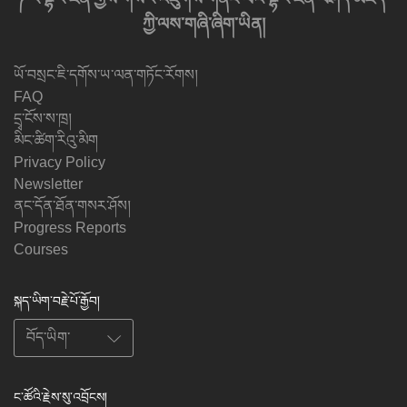
ཀྱི་ལས་གཞི་ཞིག་ཡིན།
ཡོ་བསྲང་ཇི་དགོས་ཡ་ལན་གཏོང་རོགས།
FAQ
དྲྭ་ངོས་ས་ཁྲ།
མིང་ཚིག་རིའུ་མིག
Privacy Policy
Newsletter
ནང་དོན་ཐོན་གསར་ཤོས།
Progress Reports
Courses
སྐད་ཡིག་བརྗེ་པོ་རྒྱོབ།
ང་ཚོའི་རྗེས་སུ་འབྲོངས།