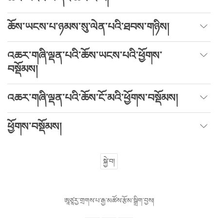
ཆོས་ཡངས་པ་ཉམས་སུ་ལེན་པའི་ཐབས་གཉིས།
འཆར་གཞི་ལྡན་པའི་ཆོས་ཡངས་པའི་ཕྱོགས་
བསྡོམས།
འཆར་གཞི་ལྡན་པའི་ཆོས་ངོ་མའི་ཕྱོགས་བསྡོམས།
ཕྱོགས་བསྡོམས།
སྐྱེ་བ།
ཨཱཙཱརྱ་གྲགས་པ་རྒྱ་མཚོས་རྩོམ་སྒྲིག་བྱས།