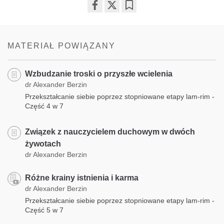
Share
Bookmark
on
facebook
MATERIAŁ POWIĄZANY
Wzbudzanie troski o przyszłe wcielenia
dr Alexander Berzin
Przekształcanie siebie poprzez stopniowane etapy lam-rim -
Część 4 w 7
Związek z nauczycielem duchowym w dwóch
żywotach
dr Alexander Berzin
Różne krainy istnienia i karma
dr Alexander Berzin
Przekształcanie siebie poprzez stopniowane etapy lam-rim -
Część 5 w 7