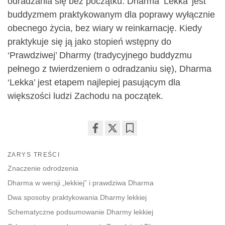
odradzania się bez początku. Dharma ‘Lekka’ jest
buddyzmem praktykowanym dla poprawy wyłącznie
obecnego życia, bez wiary w reinkarnację. Kiedy
praktykuje się ją jako stopień wstępny do
‘Prawdziwej’ Dharmy (tradycyjnego buddyzmu
pełnego z twierdzeniem o odradzaniu się), Dharma
‘Lekka’ jest etapem najlepiej pasującym dla
większości ludzi Zachodu na początek.
Share
Bookmark
on
ZARYS TREŚCI
facebook
Znaczenie odrodzenia
Dharma w wersji „lekkiej” i prawdziwa Dharma
Dwa sposoby praktykowania Dharmy lekkiej
Schematyczne podsumowanie Dharmy lekkiej