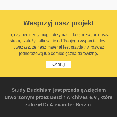
Wesprzyj nasz projekt
To, czy będziemy mogli utrzymać i dalej rozwijac naszą
stronę, zależy całkowicie od Twojego wsparcia. Jeśli
uważasz, że nasz materiał jest przydatny, rozważ
jednorazową lub comiesięczną darowiznę.
Ofiaruj
Study Buddhism jest przedsięwzięciem
utworzonym przez Berzin Archives e.V., które
założył Dr Alexander Berzin.