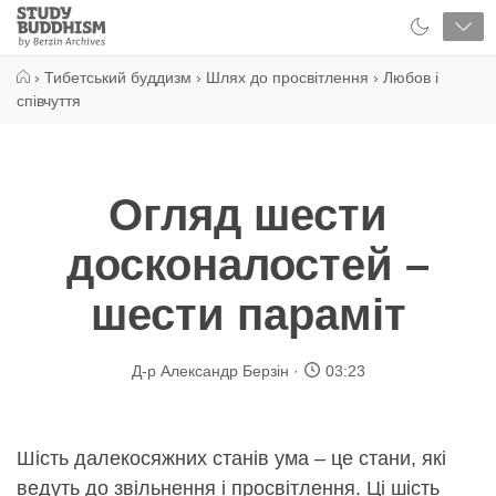
Close
Study
Buddhism
Home
›
Тибетський буддизм
›
Шлях до просвітлення
›
Любов і
співчуття
Огляд шести
досконалостей –
шести параміт
Д-р Александр Берзін
03:23
Шість далекосяжних станів ума – це стани, які
ведуть до звільнення і просвітлення. Ці шість