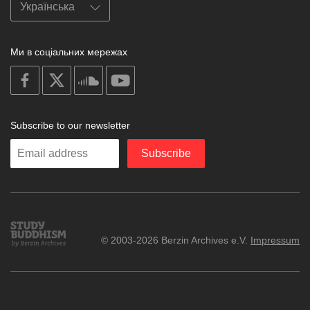
Ми в соціальних мережах
on
on
on
on
facebook
X
soundcloud
youtube
Subscribe to our newsletter
Enter
Subscribe
your
email
Study
© 2003-2026 Berzin Archives e.V.
Impressum
Buddhism
Home