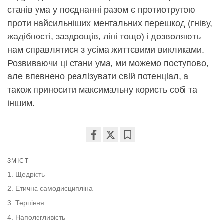
станів ума у поєднанні разом є протиотрутою
проти найсильніших ментальних перешкод (гніву,
жадібності, заздрощів, ліні тощо) і дозволяють
нам справлятися з усіма життєвими викликами.
Розвиваючи ці стани ума, ми можемо поступово,
але впевнено реалізувати свій потенціал, а
також приносити максимальну користь собі та
іншим.
Share
Bookmark
on
ЗМІСТ
facebook
1. Щедрість
2. Етична самодисципліна
3. Терпіння
4. Наполегливість