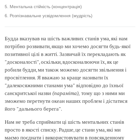
5. Ментальна стійкість (концентрація)
6. Розпізнавальне усвідомлення (мудрість)
Будда вказував на шість важливих станів ума, які нам
потрібно розвивати, якщо ми хочемо досягти будь-якої
позитивної цілі в житті. Зазвичай їх перекладають як
"досконалості", оскільки, вдосконалюючи їх, як це
робили будди, ми також можемо досягти звільнення і
просвітлення. Я вважаю за краще називати їх
"далекосяжними станами ума" відповідно до їхньої
санскритської назви
(
параміта),
тому що з ними ми
зможемо перетнути океан наших проблем і дістатися
його "дальнього берега".
Нам не треба сприймати ці шість ментальних станів
просто в якості списку. Радше, це стани ума, які ми
маємо поєднати і використовувати в повсякденному