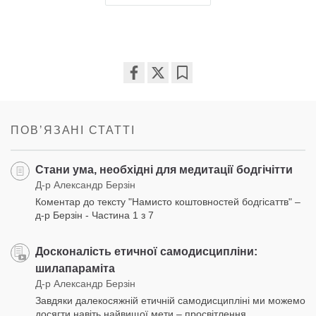
Share
Bookmark
on
facebook
ПОВʼЯЗАНІ СТАТТІ
Стани ума, необхідні для медитації бодгічітти
Д-р Александр Берзін
Коментар до тексту "Намисто коштовностей бодгісаттв" –
д-р Берзін - Частина 1 з 7
Досконалість етичної самодисципліни:
шилапараміта
Д-р Александр Берзін
Завдяки далекосяжній етичній самодисципліні ми можемо
досягти навіть найвищої мети – просвітлення.