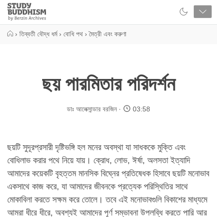
Close
Study
Buddhism
Home
›
তিব্বতী বৌদ্ধ ধর্ম
›
বোধি পথ
›
মৈত্রী এবং করুণা
ছয় পারমিতার পরিদর্শন
ডাঃ আলেক্সান্ডার বরজিন
03:58
ছয়টি সুদূরপ্রসারী দৃষ্টিভঙ্গি হল মনের অবস্থা যা সাধককে মুক্তি এবং
বোধিলাভ করার পথে নিয়ে যায়। ক্রোধ, লোভ, ঈর্ষা, অলসতা ইত্যাদি
আমাদের কয়েকটি বৃহত্তম মানসিক বিঘ্নের প্রতিষেধক হিসাবে ছয়টি মনোভাব
একসাথে কাজ করে, যা আমাদের জীবনকে প্রত্যেক পরিস্থিতির সাথে
মোকাবিলা করতে সক্ষম করে তোলে। তবে এই মনোভাবগুলি বিকাশের মাধ্যমে
আমরা ধীরে ধীরে, অবশ্যই আমাদের পূর্ণ সম্ভাবনা উপলব্ধি করতে পারি আর