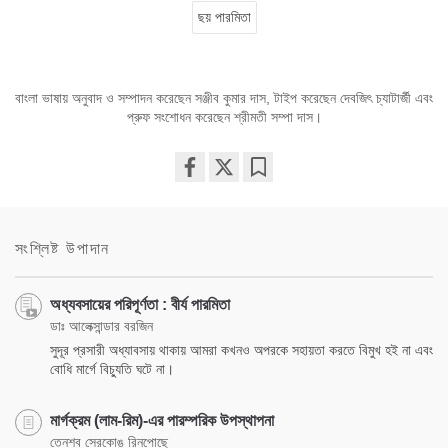
ছয় পারমিতা
বাংলা ভাষায় অনুবাদ ও সম্পাদন করেছেন সঞ্জীব কুমার দাস, টাইপ করেছেন দেবজিৎ চ্যাটার্জী এবং
প্রুফ সংশোধন করেছেন শ্রীমতী সম্পা দাস।
Share
Bookmark
on
facebook
সংশ্লিষ্ট উপাদান
অধ্যবসায়ের পরিপূর্ণতা : বীর্য পারমিতা
ডাঃ আলেক্সান্ডার বরজিন
সুদূর প্রসারী অধ্যাবসায় থাকায় আমরা কখনও অপরকে সহায়তা করতে বিমুখ হই না এবং
বোধি মার্গে বিচ্যুতি ঘটে না।
মার্গক্রম (লাম-রিম)-এর পারম্পরিক উপস্থাপনা
তেনশব সেরকোঙ্‌ রিনপোছে