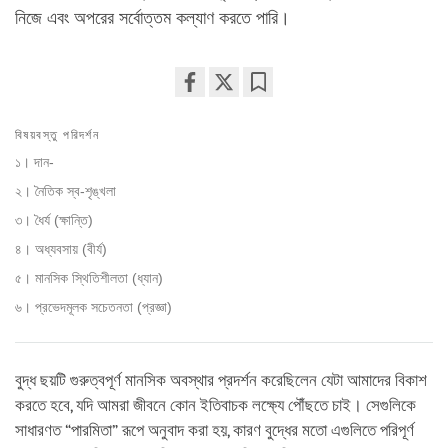
নিজে এবং অপরের সর্বোত্তম কল্যাণ করতে পারি।
Share
Bookmark
on
বিষয়বস্তু পরিদর্শন
facebook
১। দান-
২। নৈতিক স্ব-শৃঙ্খলা
৩। ধৈর্য (ক্ষান্তি)
৪। অধ্যবসায় (বীর্য)
৫। মানসিক স্থিতিশীলতা (ধ্যান)
৬। প্রভেদমূলক সচেতনতা (প্রজ্ঞা)
বুদ্ধ ছয়টি গুরুত্বপূর্ণ মানসিক অবস্থার প্রদর্শন করেছিলেন যেটা আমাদের বিকাশ
করতে হবে, যদি আমরা জীবনে কোন ইতিবাচক লক্ষ্যে পৌঁছতে চাই। সেগুলিকে
সাধারণত “পারমিতা” রূপে অনুবাদ করা হয়, কারণ বুদ্ধের মতো এগুলিতে পরিপূর্ণ