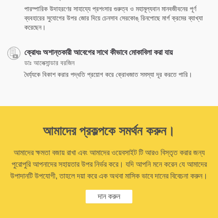
পারম্পারিক উদাহরণের সাহায্যে প্রশংসার গুরুত্ব ও মহামূল্যবান মানবজীবনের পূর্ণ
ব্যবহারের সুযোগের উপর জোর দিয়ে চেনসাব সেরকোঙ্‌ রিনপোছে মার্গ ক্রমের ব্যাখ্যা
করেছেন।
ক্রোধঃ অশান্তকারী আবেগের সাথে কীভাবে মোকাবিলা করা যায়
ডাঃ আলেক্সান্ডার বরজিন
ধৈর্য্যকে বিকাশ করার পদ্ধতি প্রয়োগ করে ক্রোধজাত সমস্যা দূর করতে পারি।
আমাদের প্রকল্পকে সমর্থন করুন।
আমাদের ক্ষমতা বজায় রাখা এবং আমাদের ওয়েবসাইট টি আরও বিস্তৃত করার জন্য
পুরোপুরি আপনাদের সহায়তার উপর নির্ভর করে। যদি আপনি মনে করেন যে আমাদের
উপাদানটি উপযোগী, তাহলে দয়া করে এক অথবা মাসিক ভাবে দানের বিবেচনা করুন।
দান করুন