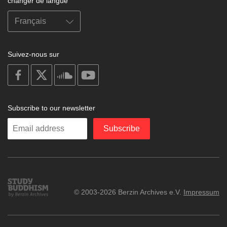
changer de langue
Suivez-nous sur
on
on
on
on
facebook
X
soundcloud
youtube
Subscribe to our newsletter
Enter
Subscribe
your
email
Study
© 2003-2026 Berzin Archives e.V.
Impressum
Buddhism
Home