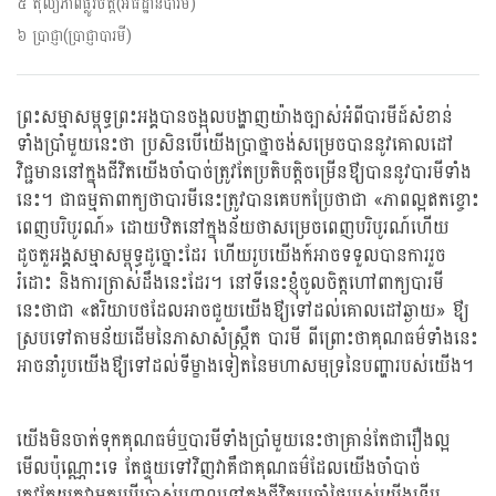
៥ តុល្យភាពផ្លូវចិត្ត(អធិដ្ឋានបារមី)
៦ ប្រាជ្ញា(ប្រាជ្ញាបារមី)
ព្រះសម្មាសម្ពុទ្ធព្រះអង្គបានចង្អុលបង្ហាញយ៉ាងច្បាស់អំពីបារមីដ៍សំខាន់
ទាំងប្រាំមួយនេះថា ប្រសិនបើយើងប្រាថ្នាចង់សម្រេចបាននូវគោលដៅ
វិជ្ជមាននៅក្នុងជីវិតយើងចាំបាច់ត្រូវតែប្រតិបត្តិចម្រើនឳ្យបាននូវបារមីទាំង
នេះ។ ជាធម្មតាពាក្យថាបារមីនេះត្រូវបានគេបកប្រែថាជា «ភាពល្អឥតខ្ចោះ
ពេញបរិបូរណ៍» ដោយឋិតនៅក្នុងន័យថាសម្រេចពេញបរិបូរណ៍ហើយ
ដូចតួអង្គសម្មាសម្ពុទ្ធដូច្នោះដែរ ហើយរូបយើងក៍អាចទទួលបានការរួច
រំដោះ និងការត្រាស់ដឹងនេះដែរ។ នៅទីនេះខ្ញុំចូលចិត្តហៅពាក្យបារមី
នេះថាជា «ឥរិយាបថដែលអាចជួយយើងឳ្យទៅដល់គោលដៅឆ្ងាយ» ឳ្យ
ស្របទៅតាមន័យដើមនៃភាសាសំស្រ្កឹត បារមី ពីព្រោះថាគុណធម៌ទាំងនេះ
អាចនាំរូបយើងឳ្យទៅដល់ទីម្ខាងទៀតនៃមហាសមុទ្រនៃបញ្ហារបស់យើង។
យើងមិនចាត់ទុកគុណធម៌ឬបារមីទាំងប្រាំមួយនេះថាគ្រាន់តែជារឿងល្អ
មើលប៉ុណ្ណោះទេ តែផ្ទុយទៅវិញវាគឺជាគុណធម៌ដែលយើងចាំបាច់
ត្រូវតែយកវាមកប្រើប្រាស់បញ្ចូលទៅក្នុងជីវិតប្រចាំថ្ងៃរបស់យើងទើប