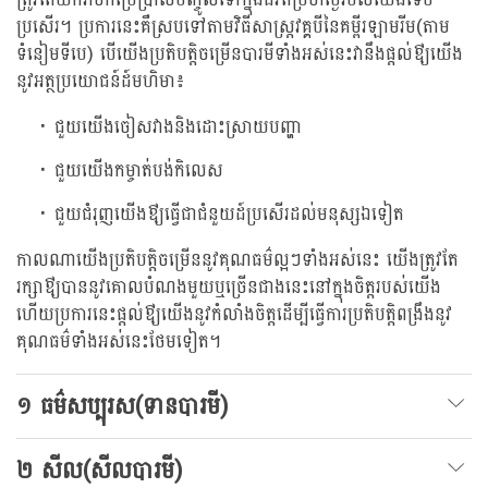
ប្រសើរ។ ប្រការនេះគឺស្របទៅតាមវិធីសាស្រ្តវគ្គបីនៃគម្ពីរឡាមរីម(តាម
ទំនៀមទីបេ) បើយើងប្រតិបត្តិចម្រើនបារមីទាំងអស់នេះវានឹងផ្តល់ឳ្យយើង
នូវអត្ថប្រយោជន៍ដ៍មហិមា៖
ជួយយើងចៀសវាងនិងដោះស្រាយបញ្ហា
ជួយយើងកម្ចាត់បង់កិលេស
ជួយជំរុញយើងឳ្យធ្វើជាជំនួយដ៍ប្រសើរដល់មនុស្សឯទៀត
កាលណាយើងប្រតិបត្តិចម្រើននូវគុណធម៌ល្អៗទាំងអស់នេះ យើងត្រូវតែ
រក្សាឳ្យបាននូវគោលបំណងមួយឬច្រើនជាងនេះនៅក្នុងចិត្តរបស់យើង
ហើយប្រការនេះផ្តល់ឳ្យយើងនូវកំលាំងចិត្តដើម្បីធ្វើការប្រតិបត្តិពង្រឹងនូវ
គុណធម៌ទាំងអស់នេះថែមទៀត។
១ ធម៌សប្បុរស(ទានបារមី)
២ សីល(សីលបារមី)