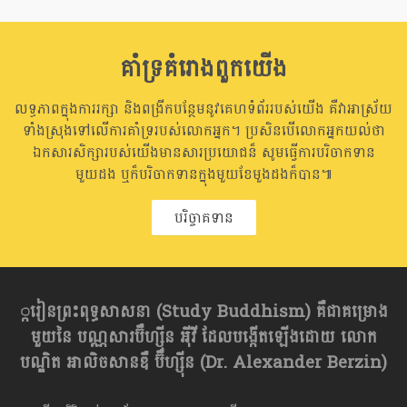
គាំទ្រគំរោងពួកយើង
លទ្ធភាពក្នុងការរក្សា និងពង្រីកបន្ថែមនូវគេហទំព័ររបស់យើង គឺវាអាស្រ័យ
ទាំងស្រុងទៅលើការគាំទ្ររបស់លោកអ្នក។ ប្រសិនបើលោកអ្នកយល់ថា
ឯកសារសិក្សារបស់យើងមានសារប្រយោជន៏ សូមធ្វើការបរិចាកទាន
មួយដង ឬក៏បរិចាកទានក្នុងមួយខែមួងដងក៏បាន៕
បរិច្ចាគទាន
្ករៀនព្រះពុទ្ធសាសនា​ (Study Buddhism) គឺជាគម្រោង
មួយនៃ បណ្ណសារប៊ឺហ្សុីន អុីវី ដែលបង្កើតឡើងដោយ លោក
បណ្ឌិត អាលិចសានឌឺ ប៊ឺហ្សុីន (Dr. Alexander Berzin)