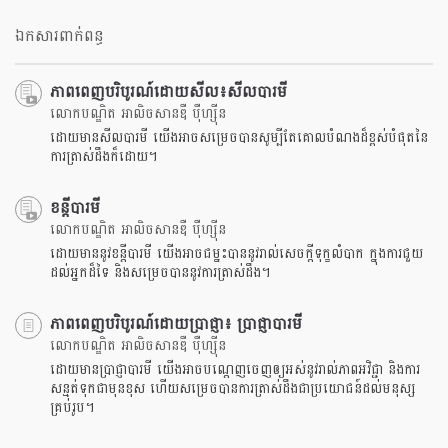
facebook
ឯកសារពាក់ពន្ធ
ភាពពេញបរិបូរណ៍ដោយសីល៖សីលបារមី
លោកបណ្ឌិត អាលិចសានឌឺ បុឺហ្សុីន
ដោយមានសីលបារមី យើងអាចសម្រេចបានសូម្បីតែគោលបំណងដ៏ខ្ពស់បំផុតនៃ
ការត្រាស់ដឹងក៏ដោយ។
ខន្តីបារមី
លោកបណ្ឌិត អាលិចសានឌឺ បុឺហ្សុីន
ដោយមាននូវខន្តីបារមី យើងអាចជម្នះបាននូវរាល់សេចក្តីទុក្ខលំបាក ក្នុងការជួយ
ដល់អ្នកដ៏ទៃ និងសម្រេចបាននូវការត្រាស់ដឹង។
ភាពពេញបរិបូរណ៍ដោយប្រាជ្ញា៖ ប្រាជ្ញាបារមី
លោកបណ្ឌិត អាលិចសានឌឺ បុឺហ្សុីន
ដោយមានប្រាជ្ញាបារមី យើងអាចបណ្តេញចេញឲ្យអស់នូវរាល់ភាពអវិជ្ជា និងការ
សន្មត់ទុកជាមុនខុស ហើយសម្រេចបានការត្រាស់ដឹងជាប្រយោជន៍ដល់មនុស្ស
គ្រប់រូប។