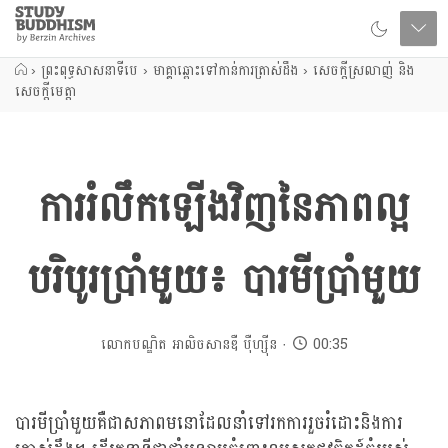
Close
Study
Buddhism
Home
›
ព្រះពុទ្ធសាសនាទីបេ
›
មាគ្គាឆ្ពោះទៅកាន់ការត្រាស់ដឹង
›
សេចក្តីស្រលាញ់ និង
សេចក្តីមេត្តា
ការរំលឹកឡើងវិញនៃភាពល្អ
បរិបូរប្រាំមួយ៖ បារមីប្រាំមួយ
លោកបណ្ឌិត អាលិចសានឌឺ បុឺហ្សុីន
00:35
បារមីប្រាំមួយគឺជាសភាពមនោដែលនាំទៅរកការរួចរំដោះនិងការ