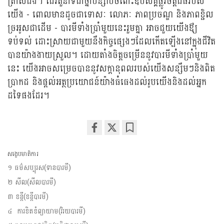
ត្រាស់ដឹង។ ដើរតួនាទីជាថ្នាំបន្សាបចំពោះឧបសគ្គផ្លូវចិត្តដ៍ធំរបស់
យើង - ពោលមានដូចជាទោសៈ លោភៈ ភាពប្រចណ្ឌ និងភាពខ្ជិល
ច្រអូសជាដើម - បារមីទាំងប្រាំមួយនេះរួមគ្នា អាចជួយយើងឳ្យ
ទប់ទល់ ដោះស្រាយជាមួយនឹងកិច្ចផ្សេងៗដែលកើតឡើងនៅក្នុងជីវិត
បានយ៉ាងងាយស្រួល។ ដោយតាំងចិត្តចម្រើននូវបារមីទាំងប្រាំមួយ
នេះ យើងអាចសម្រេចបាននូវសក្តានុពលរបស់យើងសន្សឹមៗនិងពិត
ប្រាកដ និងផ្តល់អត្ថប្រយោជន៍យ៉ាងធំធេងដល់រូបយើងនិងដល់អ្នក
ដទៃផងដែរ។
Share
Bookmark
on
សង្ខេបមាតិការ
facebook
១ ធម៌សប្បុរស(ទានបារមី)
២ សីល(សីលបារមី)
៣ ខន្តី(ខន្តីបារមី)
៤ ការខិតខំព្យាយាម(វិរយបារមី)