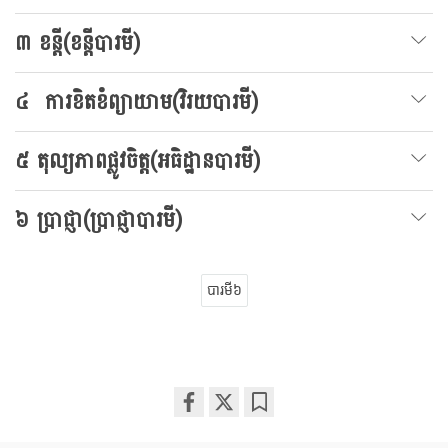
៣ ខន្តី(ខន្តីបារមី)
៤ ការខិតខំព្យាយាម(វិរយបារមី)
៥ តុល្យភាពផ្លូវចិត្ត(អធិដ្ឋានបារមី)
៦ ប្រាជ្ញា(ប្រាជ្ញាបារមី)
បារមី៦
Share
Bookmark
on