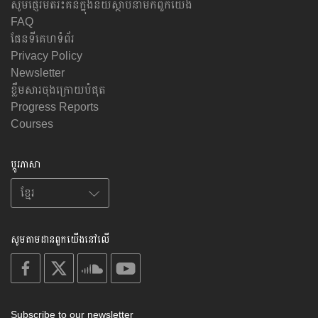
សូមផ្ញើរមតិរិះគន់ក្នុងន័យស្ថាបនាមកពួកយើង
FAQ
ផែនទីគេហទំព័រ
Privacy Policy
Newsletter
ខ្លឹមសារចុងក្រោយបំផុត
Progress Reports
Courses
ប្តូរភាសា
សូមតាមដានពួកយើងនៅលើ
on
on
on
on
facebook
X
soundcloud
youtube
Subscribe to our newsletter