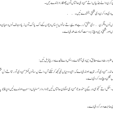
ن کرن والے جذبیاں اتے من دی حالتاں توں چھٹکارا دلاندے نیں۔
جیاں دی مدد کرن دی شکتی بخشدے نیں۔
تاں نوں پنگرن دی مشق کر رہے ہوئیے، تے سانوں ایہناں وچوں کسے اک یا اک توں زیادہ ہدف نوں دھیان وچ
نوں ہور شکتی دین وچ زبردست اکساوٹ ملدی اے۔
 نوں ضرورت دے مطابق دین دی آشا اے۔ ایس دے فیدے درج ذیل نیں:
در من دی آدرتا پیدا ہوندی اے کہ اسی دوجیاں لئی کجھ کر سکنے آں، اتے ایہ سانوں کمتر من دی آدرتا اتے دل 
وں نکلن وچ مدد کردی اے۔
، بُخل اتے کنجوسی ورگے پرتندھ جو من دی سوگمان حالتاں نیں جو وار وار مسلیاں دا سبب ہوندے نیں اوپر قاب
دی حاجت دور کردی اے۔