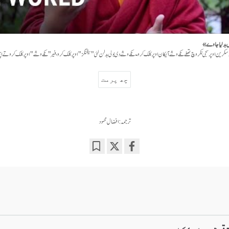
یں بدلیا جاوے»
کرین اوپر سجی نکر وچ تھلے نکے وشے آئیکان اوپر کلک کرو۔ نکے وشے دی بولی بدلن لئی "سیٹنگز" اوپر کلک کرو، فیر "نکے وشے" اوپر کلک کرو تے اپن
چھ پرمت
ترجمہ: افضال محمود
Bookmark
Share
on
facebook