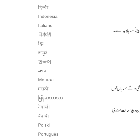
हिन्दी
Indonesia
Italiano
 رکھنا چاہیدا اے۔
日本語
ខ្មែរ
ಕನ್ನಡ
한국어
ລາວ
Монгол
شکنی ورگے مسلیاں توں
मराठी
မြန်မာဘာသာ
नेपाली
و پان وچ سہائت ہوندی
ਪੰਜਾਬੀ
Polski
Português