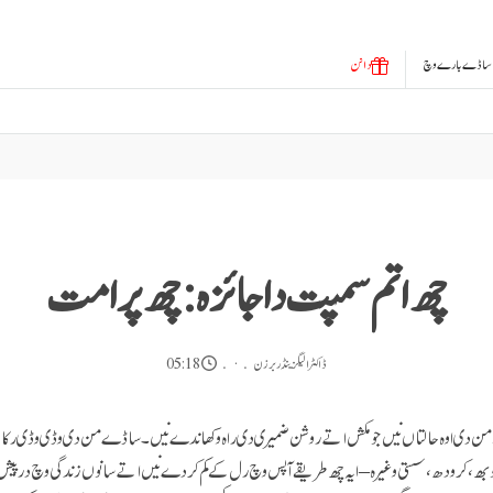
ساڈے بارے وچ
دانن
چھ اتم سمپت دا جائزہ: چھ پرامت
ڈاکٹر الیگزینڈر برزن
05:18
 من دی اوہ حالتاں نیں جو مکش اتے روشن ضمیری دی راہ وکھاندے نیں۔ ساڈے من دی وڈی وڈی رک
وبھ، کرودھ، سستی وغیرہ – ایہ چھ طریقے آپس وچ رل کے کم کردے نیں اتے سانوں زندگی وچ درپیش