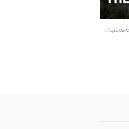
ی من پسند بولی دی چون کرو۔