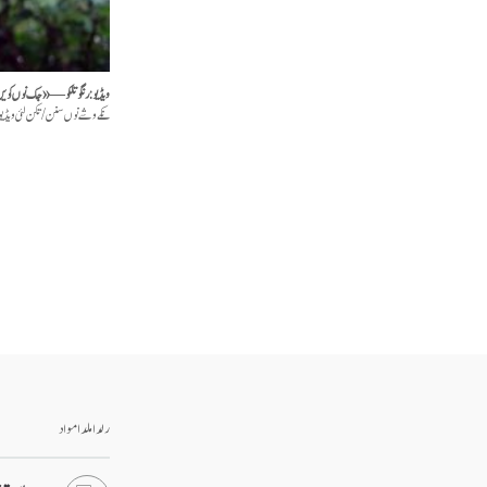
ویڈیو: رنگو تلکو — «جگ نوں کو
نکے وشے نوں سنن/تکن لئی ویڈیو س
رلدا ملدا مواد