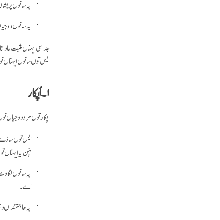
ایہ سانوں پریشا
ایہ سانوں دو
جد اسی ایہناں مثبت عاد
ایس توں سانوں ایہناں 
۱۔ اُپکار
اپکار توں مراد دوجیاں
ایس توں ساڈے ان
بچن یا ایہناں ت
ایہ سانوں لگاوٹ
اے۔
ایہ حاجتمنداں 