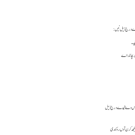
دے درج ذیل نیں:
یے۔
 بچاندا اے
۔ ایس دے فیدے درج ذیل
کجھ کرن توں روکدی