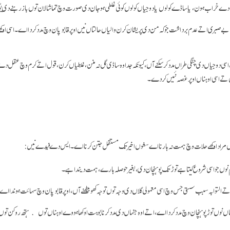
دے خراب ہون، یا ساڈے کولوں یا دوجیاں کولوں کوئی غلطی ہوجان دی صورت وچ تماشا لان توں باز رہنے دی ی
بے صبری اتے عدم برداشت جو کہ من دی پریشان کرن والیاں حالتاں نیں اوپر قابو پان وچ مدد کردا اے۔ اسی ا
دوجیاں دی چنگی طراں مدد کر سکنے آں، کیونکہ جد اوہ ساڈی گل نہ منن، غلطیاں کرن، قول اتے کرم وچ عقل دے گھ
تے اسی اوہناں اوپر غصہ نئیں کردے۔
ھے حلات وچ ہمت نہ ہارنا اے سغوں اخیر تک مستقل جتن کرنا اے۔ ایس دے فیدے نیں:
م نوں جو اسی شروع کیتا ہے توڑ تک پوہنچان دی، بغیر حوصلہ ہارے، ہمت دیندا ہے۔
ی اتے التوا بہ سبب سستی جس وچ اسی معمولی گلاں دی وجہ توں توجہ کھو بیٹھنے آں، اوپر قابو پان وچ سہائت ہوندا اے
 کماں نوں توڑ پوہنچان وچ مدد کردا اے، اتے اوہ جنہاں دی مدد کرنا بوہت اوکھا ہووے اوہناں توں ہتھ روکن تو