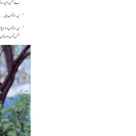
اے جس اوپر سان
ایہ سانوں پلیکھ
ایہ سانوں دوجیا
جس توں اوہناں 