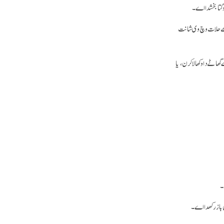
وگتا بخشدا اے۔
وکھے حلات وچ وی شانت
اٹے دا وکھالا کرن، یا
۔
ں باز رکھدا اے۔