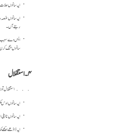
ایہ سانوں حلات 
ایہ سانوں غصہ، 
رہنے آں۔
ایس دے سبب اسی 
سانوں تنگ کرن 
۴۔ استقلال
استقلال توں مراد اوک
ایہ سانوں اوس ک
ایہ سانوں نا اہل
ایہ ڈاڈھے اوکھے