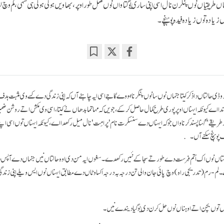
 طریقیاں نوں پنگرن نال اسی اپنی ساری یوگتاواں نوں مکمل طور اوپر، بھاویں ہولی ہولی ہی سہی، کم وچ ل
یادہ توں زیادہ فیدہ پوہنچے۔
Bookmark
Share
on
facebook
ڈی حالتاں دا ذکر کیتا جنہاں نوں سانوں پنگرنا ہووے گا جے اسی ایہ چاہنے آں کہ اپنی زندگی دے کسے وی مثبت ہدف ن
ندا اے کیونکہ ایہناں اوپر پوری طرح کمال حاصل کر کے، جویں کہ مہاتما بدھاں نے کیتا، اسی وی مکش اتے روشن ضم
ریقے" کہنا پسند کرنا واں جو کہ ایہناں دے سنسکرت نام 'پرامِت' نال میل رکھدا اے، کیونکہ ایہناں توں اسی ا
 پوہنچ سکنے آں۔
لتاں نوں اک اُتم فہرست دے طور تے سجا کے نئیں رکھدے۔ سغوں ایہ من دی اوہ حالتاں نیں جنہاں دے آپس
ے۔ لم- رم (تدریجی راہ) وچ پائی جان والی تن درجہ بہ درجہ اکساوٹاں دے مطابق ایہناں نوں ایس ویلے اپنی زند
اں توں بچن اتے اوہناں نوں حل کرن دی یوگیا دیندے نیں۔