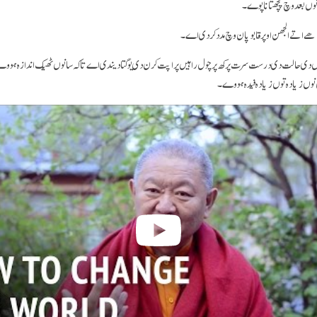
وں بعد وچ پچھتانا پوے۔
ے اتے الجھن اوپر قابو پان وچ مدد کردی اے۔
ں دی حالت دی درست سرت پرکھ پرچول راہیں پراپت کرن دی یوگتا دیندی اے تا کہ سانوں ٹھیک اندازہ ہووے کہ
نوں زیادہ توں زیادہ فیدہ ہووے۔