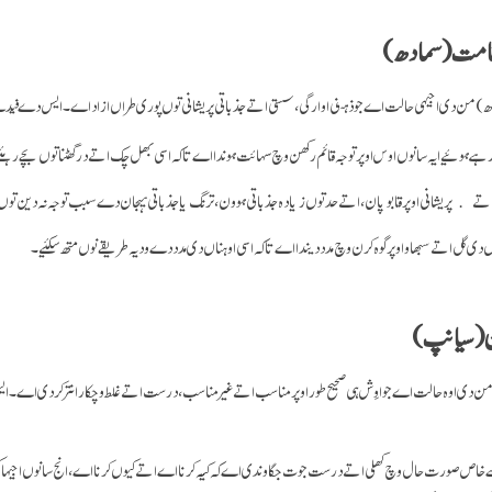
 من دی اجیہی حالت اے جو ذہنی اوارگی، سستی اتے جذباتی پریشانی توں پوری طراں ازاد اے۔ ایس دے فی
 رہے ہوئیے ایہ سانوں اوس اوپر توجہ قائم رکھن وچ سہائت ہوندا اے تا کہ اسی بھل چک اتے درگھٹنا توں بچے رہئ
تے پریشانی اوپر قابو پان، اتے حد توں زیادہ جذباتی ہوون، ترنگ یا جذباتی ہیجان دے سبب توجہ نہ دین توں
 دی گل اتے سبھاو اوپر گوہ کرن وچ مدد دیندا اے تا کہ اسی اوہناں دی مدد دے ودیہ طریقے نوں متھ سکئیے۔
من دی اوہ حالت اے جو اوِش ہی صحیح طور اوپر مناسب اتے غیر مناسب، درست اتے غلط وچکار انتر کردی اے
سے خاص صورت حال وچ کھلی اتے درست جوت جگاوندی اے کہ کیہ کرنا اے اتےکیوں کرنا اے، انج سانوں اجیہا 