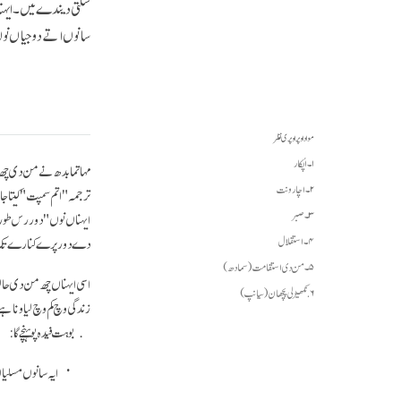
شکتی دیندے نیں۔ ایہناں
سانوں اتے دوجیاں نوں ز
مواد اوپر اوپری نظر
۱۔ اُپکار
مہاتما بدھ نے من دی چھ و
۲۔ اچار ونت
ترجمہ "اتم سمپت" کیتا جا
۳۔ صبر
ایہناں نوں "دور رس طور ط
دے دور پرے کنارے تک
۴۔ استقلال
۵۔ من دی استقامت (سمادھ)
اسی ایہناں چھ من دی حا
۶. نکھیڑلی پچھان (سیانپ)
زندگی وچ کم وچ لیاونا ہ
بوہت فیدہ پوہنچے گا:
ایہ سانوں مسلی