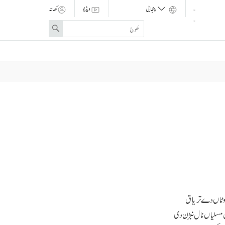
ویڈیو
کھاتہ
Enter
Search
search
term
اوٹاں دے تریاق
 مسلیاں نال نبڑن دی