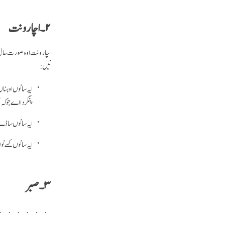
۲۔ اچار ونت
اچار ونت اوہ صورت حال
نیں:
ایہ سانوں اوہنا
پنگردا اے جو کہ
ایہ سانوں ساڈے 
ایہ سانوں کسے ن
۳۔ صبر
صبر توں مراد مصی