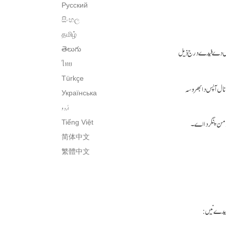
Русский
සිංහල
தமிழ்
ایس دے فیدے درج ذیل
తెలుగు
ไทย
Türkçe
نال آپس دا بھروسہ
Українська
اُردو
ط من پنگردا اے۔
Tiếng Việt
简体中文
繁體中文
دے نیں: