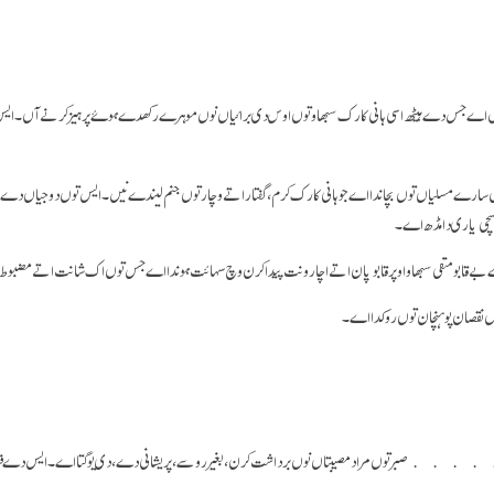
 اے جس دے ہیٹھ اسی ہانی کارک سبھاو توں اوس دی برائیاں نوں موہرے رکھدے ہوۓ پرہیز کرنے آں ۔ 
ں سارے مسلیاں توں بچاندا اے جو ہانی کارک کرم، گفتار اتے وچار توں جنم لیندے نیں۔ ایس توں دوجیاں دے 
 سچی یاری دا مڈھ اے۔
بے قابو منفی سبھاو اوپر قابو پان اتے اچار ونت پیدا کرن وچ سہائت ہوندا اے جس توں اک شانت اتے مضبو
وں نقصان پوہنچان توں روکدا اے۔
بتاں نوں برداشت کرن، بغیر روسے، پریشانی دے، دی یوگتا اے۔ ایس دے فی