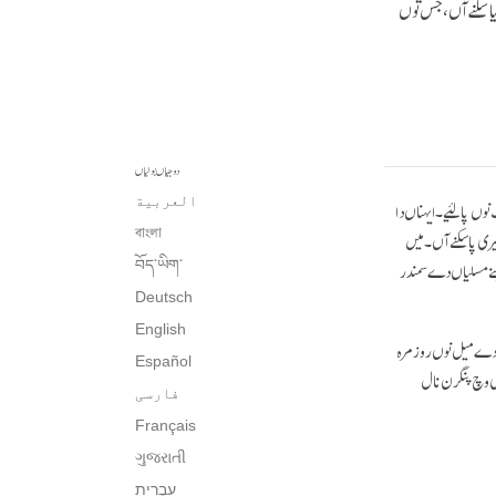
یا سکنے آں، جس توں
دوجیاں بولیاں
العربية
وں پا لئیے۔ ایہناں دا
یری پا سکنے آں۔ میں
বাংলা
پنے مسلیاں دے سمندر
བོད་ཡིག་
Deutsch
English
 دے میل نوں روز مرہ
Español
گی وچ پنگرن نال
فارسی
Français
ગુજરાતી
עִבְרִית‎