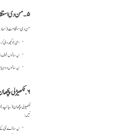
۵۔ من دی استقامت (سمادھ)
من دی استقامت (سمادھ)
اسی جو کجھ وی کر
ایہ سانوں خوف ا
ایہ سانوں دوجیاں
۶. نکھیڑلی پچھان (سیانپ)
نکھیڑلی پچھان (سیانپ) 
نیں:
ایہ ساڈے لئی ک