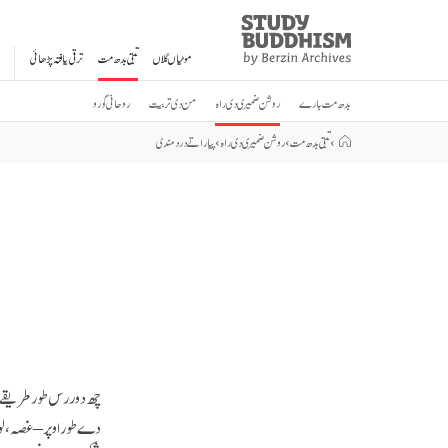
Study
Clos
Buddhism
موٹیاں گلاں
تبتی بدھ مت
ترقی یافتہ پڑھائی
Home
بدھ مت بارے
روشن ضمیری دی راہ
من دی تربیت
روحانی گورو
›
تبتی بدھ مت
›
روشن ضمیری دی راہ
›
پیار اتے درد مندی
چھ دور رس طور طریقے
دے طور اوپر – غصہ، ل