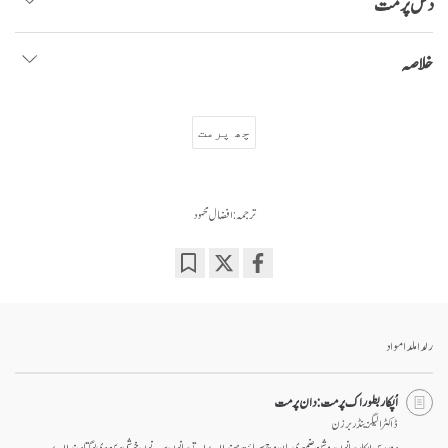
دس پرمت
خلاصہ
چھ پرمت
ترجمہ: افضال محمود
Bookmark
Share
on
facebook
رلدا ملدا مواد
اُپکار بطور اک پرمت: دان پرمت
ڈاکٹر الیگزینڈر برزن
دور رس اپکار سانوں روشن ضمیری پان وچ سہائت ہوندا اے اتے سانوں سب نوں خوشی دین دی یوگتا دیندا اے۔