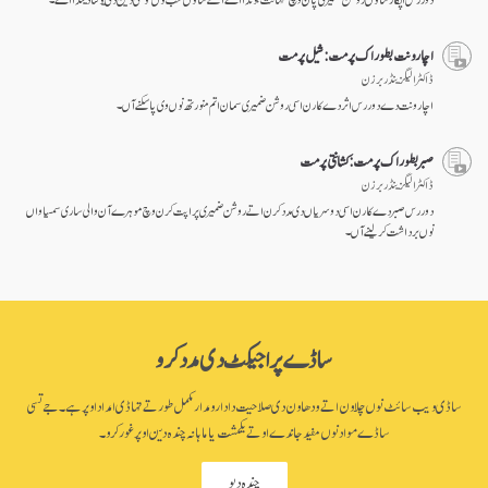
اچار ونت بطور اک پرمت: شیل پرمت
ڈاکٹر الیگزینڈر برزن
اچار ونت دے دور رس اثر دے کارن اسی روشن ضمیری سمان اتم منورتھ نوں وی پا سکنے آں۔
صبر بطور اک پرمت: کشانتی پرمت
ڈاکٹر الیگزینڈر برزن
دور رس صبر دے کارن اسی دوسریاں دی مدد کرن اتے روشن ضمیری پراپت کرن وچ موہرے آن والی ساری سمسیاواں
نوں برداشت کر لینے آں۔
ساڈے پراجیکٹ دی مدد کرو
ساڈی ویب سائٹ نوں چلاون اتے ودھاون دی صلاحیت دا دارومدار مکمل طور تے تہاڈی امداد اوپر ہے۔ جے تسی
ساڈے مواد نوں مفید جاندے او تے یکمشت یا ماہانہ چندہ دین اوپر غور کرو۔
چندہ دیو