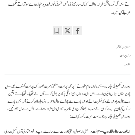
اتے ایس گل توں چنگی طراں واقف آں کہ ساری ذی حس مخلوق نوں فیدہ پوہنچان دے سوتر اتے تگڑے
طریقے کیہ نیں۔
Bookmark
Share
on
مواد اوپر اوپری نظر
facebook
دس پرمت
خلاصہ
دور رس نکھیڑلی پچھان – جس نوں عام طور تے "پرجن پرمت،" یعنی سرت بطور اک پرمت کہندے نیں – ایہ
چھ پرمتاں وچوں اخیرلی اے۔ ایس دی مدد نال اسی ڈونگی پرکھ پرچول کرنے آں اتے ٹھیک ٹھیک تے یقین
دے نال ہر اوس شے دی فطرت اتے اوس بارے لمے چوڑے حال احوال دی پچھان کرنے آں جس بارے
سانوں گیان پراپت کرن اتے سب دا بھلا کرن دی خاطر جانکاری دی ضرورت اے۔ ایس دے تن حصے نیں -
دور رس نکھیڑلی پچھان جو درست سرت رکھدی اے:
۱۔ قدرت دا ڈونگا روپ
– حقیقت دا اصل الاصول، یعنی قدرت دے سارے روپ دا خود مختاری توں مکمل عاری