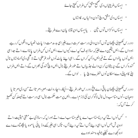
ایہناں طریقیاں دی صحیح مشق کس طراں کیتی جاۓ
ایہناں دی مشق وچ آون والیاں رکاوٹاں
ایہناں اوکڑاں توں بچن یا ایہناں اوپر قابو پان دے طریقے۔
دور رس نکھیڑلی پچھان توں آون والی درست سرت دے بغیر اسی بدھ مت دا پاٹ انھیاں وانگوں کر رہے
ہوواں گے، ایس یقین دے بغیر کہ ساڈا ہدف کیہ اے، کیوں اے، ایس نوں کس طراں پانا اے، اتے جد اسی
ایس نوں پا لواں گے تے فیر ایس دا کیہ کراں گے۔ اسی اپنے پاٹ نوں خود غرضی اتے لا علمی دی اکساوٹاں نال
گندہ کراں گے، پریشان کرن والے جذبیاں اتے طور طریقے نال ایس وچ گندگی بھراں گے، اتے ایس طراں
اپنی کامیابی دے امکان نوں خطرے وچ پا لواں گے۔
دور رس نکھیڑلی پچھان باقی دے پنج دور رس طور طریقے – اُپکار، اچار ونت، صبر، امرتا اتے من دی امرتا یا
دھیان- نوں مناسب ول نال لاگو کرن لئی لازم اے۔ ایس پرمت حکمت نال اسی درست اتے فیصلہ کن نکھیڑ
کرنے آں کہ:
کس نوں اتے کیہ دینا مناسب اے یا غیر مناسب اے، اتے ہور ایہ کہ، ساڈی بے معنی حیثیت، اتے
اوہ پرش جس نوں اسی دینے آں اتے کیہ دینے آں، تا کہ اسی بغیر کسے وڈیائی یا موہ یا پچھتاوے دے
اوہ کجھ دے سکئیےجو فیدہ مند ہووے