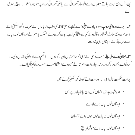
پن، جس دی سرت یا تے معنیاں دے انوسار تصوراتی اے یا غیر تصوراتی طور اوپر موجود وستو وچ دِسدی
اے
۲۔
اوپرے،
رواجی روپ
– ودیا دے پنج وڈے شعبے: دستی کلا کاری، طب، زباناں اتے صرف و نحو، منطق اتے
بدھ مت دی ساری شکشا دا وچل واہی گیان، اچیچ گیان پراپت کرن دے مختلف پدھر اتے اوہناں نوں پان
دے طریقے اتے اوہناں دی بشارت
۳۔ بھلائی دے طریقے
جو سب دکھی اتے ذی شعور ہستیاں اوپر لاگو ہون – ۱۱ قسم دے اوہ لوکی جنہاں دی مدد
کرنی اے جس دا ذکر دور رس اچار ونت، امرتا اتے من دے استحکام دے سلسلہ وچ کیتا گیا اے۔
پرمت حکمت نال اسی درست اتے فیصلہ کن نکھیڑ کرنے آں:
اوہ مثبت ہدف جنہاں نوں اسی پانا چاہ رہے آں
ایہناں نوں پان دے فیدے
ایہناں نوں نہ پان توں ہون والے نقصان
ایہناں نوں پان دے موثر طریقے