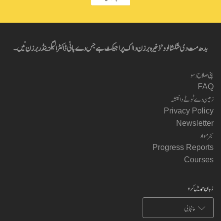
بدھ مت دی شکشا لوو’ ذخیرہ برزن دا اک پراجیکٹ ہے جس دے بانی ڈاکٹر الیگزینڈر برزن نیں۔
اپنی صلاح دسو
FAQ
زمین دے ٹوٹے دا نقشہ
Privacy Policy
Newsletter
سجر مواد
Progress Reports
Courses
زبان تبدیل کرو