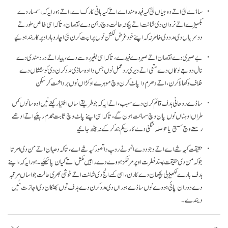
ساڈے لئی اتے دوجیاں لئی کیہ فیدہ مند اے اتے کیہ ہانی کارک اے، اتے ہور ایہ کہ، سمسار دے
بکھیڑے اتے نروان دی شانت اتے بیگانہ حالت وچ رہن دے نقصان، تا کہ اسی خالص طور تے
دوسریاں دی مدد دی خاطر نہ کہ اپنے خود غرض لکشن نوں پراپت کرن لئی اچار وہار اوپر کار بند ہوئیے
بے صبری دے نقصان اتے صبر دے فیدے، تا کہ اسی بغیر روسے دے، پیار اتے درد مندی دے
نال دوجے لوکاں دے منفی اتے ویری رد عمل نوں جس دا اوہ ساڈی مدد کرن دی کوششاں دے
خلاف وکھالا کرن، اتے دھرم دا پاٹ کرن وچ موہرے اوکڑاں نوں برداشت کر سکن
ساڈے روحانی ہدف قائم کرن دے سبب، اتے ایہ کہ جو طریقے اساں اختیار کیتے نیں اوہ سانوں کس
طراں اوہناں نوں پان وچ سہائت ہون گے، تا کہ اسی اپنے پاٹ وچ ثابت قدم رہئیے اتے ادھے
رستے وچ سستی یا حوصلہ شکنی دے کارن کم بند کر کے نہ بیٹھ جائیے
حقیقت کیہ شے اے اتے وجود دے انہونے روپ دا تصور کیہ شے اے، تا کہ دھیان اتے من دی امرتا
جو کہ من دی حقیقت پسند فطرت اوپر مرتکز ہووے دے راہیں مکش اتے گیان پا سکئیے۔ ہور ایہ کہ، اپنے
ہدف بارے نکھیڑلی پچھان دے کارن، اسی کسے انج دی شانت اتے خوشی بھری حالت جو اساں مراقبہ
دے دوران پائی ہووے نوں ساڈے ہوراں دی مدد کرن دے ہدف توں بھٹکان دی اجازت نئیں
دیندے۔