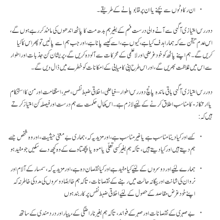
ان رکاوٹوں سے بچنے یا ان پر قابو پانے کے طریقے۔
دور رس امتیازی آگہی سے آنے والی درست فہم کے بغیر ہم بدھ مت کا پاٹھ اندھوں کی مانند کر رہے ہوں گے،
اس عدم تیقن سے کہ ہمارا ہدف کیا ہے، کیوں ہے، اسے کیسے پانا ہے، اور جب ہم اسے پا لیں تو پھر اس کا کیا
کریں گے۔ ہم اپنے پاٹھ کو خود غرضی اور لا علمی کے محرکات سے آلودہ کریں گے، پریشان کن جذبات اور اطوار
سے اس میں غلاظت بھریں گے، اور اس طرح اپنی کامیابی کے امکانات کو خطرے میں ڈال دیں گے۔
دور رس امتیازی آگہی باقی ماندہ پانچ دور رس اطوار – فیاضی، اخلاقی ضبط نفس، صبر، استقامت اور من کا استحکام
یا ارتکاز - کا مناسب اطلاق کرنے کے لئیے لازم ہے۔ اس کمالِ حکمت سے ہم درست اور فیصلہ کن امتیاز کرتے
ہیں کہ:
کسے اور کیا دینا مناسب ہے یا غیر مناسب ہے، اور مزید یہ کہ، ہماری بے معنی حیثیت، اور وہ شخص جسے
ہم دیتے ہیں اور کیا دیتے ہیں، تا کہ ہم بغیر کسی تعلّی یا موہ یا پچھتاوے کے وہ کچھ دے سکیں جو مفید ہو
ہمارے لئیے اور دوسروں کے لئیے کیا مفید ہے اور کیا نقصان دہ ہے، اور مزید یہ کہ، سمسار کے آلام اور
نروان کی شانت اور بیگانہ حالت میں رہنے کے نقصانات، تا کہ ہم خالصًا دوسروں کی مدد کی خاطر نہ کہ
اپنے خود غرض مقاصد کے حصول کے لئیے اخلاقی ضبط نفس پر کار بند ہوں
بے صبری کے نقصانات اور صبر کے فوائد، تا کہ ہم بغیر ناراضگی کے، پیار اور درد مندی کے ساتھ