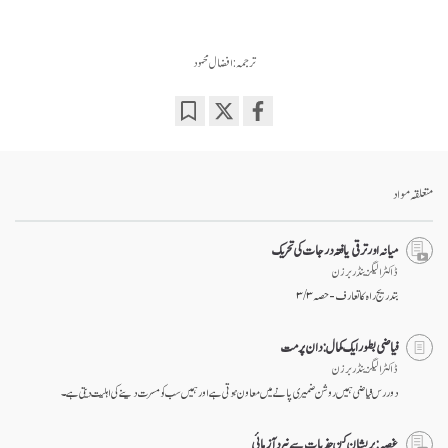
ترجمہ: افضال محمود
Bookmark
Share
on
facebook
متعلقہ مواد
میانہ اور ترقی یافتہ درجات کی تحریک
ڈاکٹر الیگزینڈر برزن
بتدریج راہ کا تعارف - حصہ ۳ / ۳
فیاضی بطور ایک کمال: دان پرمت
ڈاکٹر الیگزینڈر برزن
دور رس فیاضی ہمیں روشن ضمیری پانے میں معاون ہوتی ہے اور ہمیں سب کو مسرت دینے کی اہلیت دیتی ہے۔
غصہ: پریشان کن جذبات سے نبرد آزمائی