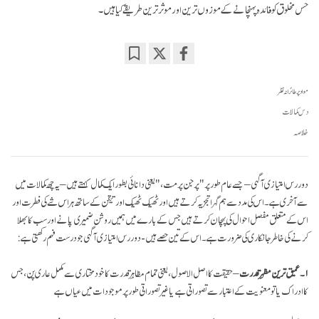
حس مخلوق کو فائدہ پہنچانے کے موزوں ترین اور موثر ترین طریقے کیا ہیں۔
Bookmark
Share
on
مواد پر طائرانہ نظر
facebook
دس کمالات
خلاصہ
دور رس امتیازی آگہی – جسے عام طور پر "پرجن پرمت،" یعنی دانائی بطور ایک کمال کہتے ہیں – یہ چھ کمالات میں
سے آخری ہے۔ اس کی مدد سے ہم گہرا تجزیہ کرتے ہیں اور ٹھیک ٹھیک اور تیقن کے ساتھ ہر اس شے کی فطرت اور
اس کے متعلق مفصل احوال کی پہچان کرتے ہیں جس کے بارے میں ہمیں روشن ضمیری پانے اور سب کا بھلا
کرنے کی خاطر جانکاری کی ضرورت ہے۔ اس کے تین حصے ہیں - دور رس امتیازی آگہی جو درست فہم رکھتی ہے:
۱۔عمیق ترین مظہرِ قدرت
– حقیقت کا اصل الاصول، یعنی تمام مظاہرِ قدرت کا خود مختاری سے مکمل عاری پن، جس
کا ادراک یا تو معنویت کے اعتبار سے تصوراتی ہے یا غیر تصوراتی طور پر موجودات میں عیاں ہے