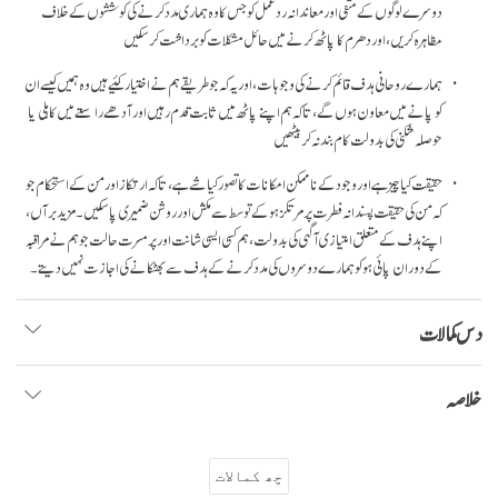
دوسرے لوگوں کے منفی اور معاندانہ رد عمل کو جس کا وہ ہماری مدد کرنے کی کوششوں کے خلاف
مظاہرہ کریں، اور دھرم کا پاٹھ کرنے میں حائل مشکلات کو برداشت کر سکیں
ہمارے روحانی ہدف قائم کرنے کی وجوہات، اور یہ کہ جو طریقے ہم نے اختیار کئیے ہیں وہ ہمیں کیسے ان
کو پانے میں معاون ہوں گے، تا کہ ہم اپنے پاٹھ میں ثابت قدم رہیں اور آدھے راستے میں کاہلی یا
حوصلہ شکنی کی بدولت کام بند نہ کر بیٹھیں
حقیقت کیا چیز ہے اور وجود کے ناممکن امکانات کا تصور کیا شے ہے، تا کہ ارتکاز اور من کے استحکام جو
کہ من کی حقیقت پسندانہ فطرت پر مرتکز ہو کے توسط سے مکش اور روشن ضمیری پا سکیں۔ مزید بر آں،
اپنے ہدف کے متعلق امتیازی آگہی کی بدولت، ہم کسی ایسی شانت اور پر مسرت حالت جو ہم نے مراقبہ
کے دوران پائی ہو کو ہمارے دوسروں کی مدد کرنے کے ہدف سے بھٹکانے کی اجازت نہیں دیتے۔
دس کمالات
خلاصہ
چھ کمالات