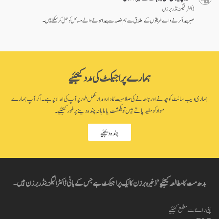
ڈاکٹر الیگزینڈر برزن
صبر پیدا کرنے والے طریقوں کے اطلاق سے ہم غصہ سے پیدا ہونے والے مسائل کو حل کر سکتے ہیں۔
ہمارے پراجیکٹ کی مدد کیجئیے
ہماری ویب سائٹ کو چلانے اور بڑھانے کی صلاحیت کا دارومدار مکمل طور پر آپ کی امداد پر ہے۔ اگر آپ ہمارے
مواد کو مفید پاتے ہیں تو یکمشت یا ماہانہ چندہ دینے پر غور کیجئیے۔
چندہ دیجئیے
بدھ مت کا مطالعہ کیجئیے’ ذخیرہ برزن کا ایک پراجیکٹ ہے جس کے بانی ڈاکٹر الیگزینڈر برزن ہیں۔
اپنی راۓ سے مطلع کیجئیے