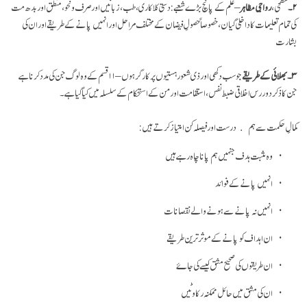
۲۔
سطحی،
رواجی مظاہر
– علم کے پانچ بڑے شعبے: دستی کلا کاری، طب، زبانیں اور صرف و نحو، منطق اور بدھ مت
کی تمام تعلیمات کا داخلی گیان، خصوصاً حصولِ فیضان کے مختلف مراحل اور انہیں پانے کے طریقے اور ان کی
بشارت
۳۔ بھلائی کے طریقے
جو سب دکھی اور ذی شعور ہستیوں پر کار گر ہوں – ۱۱ قسم کے وہ لوگ جن کی مدد کرنا ہے
جن کا ذکر دور رس اخلاقی ضبط نفس، استقامت اور من کے استحکام کے سلسلہ میں کیا گیا ہے۔
کمالِ حکمت سے ہم درست اور فیصلہ کن امتیاز کرتے ہیں:
وہ مثبت ہدف جنہیں ہم پانا چاہ رہے ہیں
انہیں پانے کے فوائد
انہیں نہ پانے سے ہونے والے نقصانات
ان اہداف کو پانے کے موثر ترین طریقے
ان طریقوں کی صحیح مشق کیسے کی جاۓ
ان کی مشق میں حائل ممکنہ رکاوٹیں