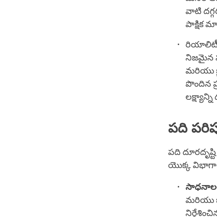
వాటి దగ్
పాక్షిక 
రియాలిట
నిజమైన స
మరియు జ్
పొందిన 
లక్ష్యాన
పది పరి
పది దూరదృష్టి
యొక్క విభాగ
సాధనాలల
మరియు బ
నిర్దేశి