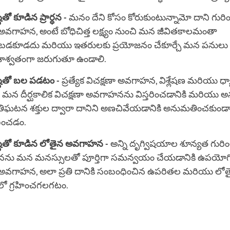
తో కూడిన ప్రార్ధన -
మనం దేని కోసం కోరుకుంటున్నామో దాని గురించి
 అవగాహన, అంటే బోధిచిత్త లక్ష్యం నుంచి మన జీవితకాలమంతా
బడకూడదు మరియు ఇతరులకు ప్రయోజనం చేకూర్చే మన పనులు
 శాశ్వతంగా జరుగుతూ ఉండాలి.
టితో బల పడటం -
ప్రత్యేక విచక్షణా అవగాహన, విశ్లేషణ మరియు ధ్
 మన దీర్ఘకాలిక విచక్షణా అవగాహనను విస్తరించడానికి మరియు
్రతిఘటన శక్తుల ద్వారా దానిని అణచివేయడానికి అనుమతించకుండ
ంచడం.
టితో కూడిన లోతైన అవగాహన -
అన్ని దృగ్విషయాల శూన్యత గురిం
ు మన మనస్సులతో పూర్తిగా సమన్వయం చేయడానికి ఉపయోగించే
ా అవగాహన, అలా ప్రతి దానికి సంబంధించిన ఉపరితల మరియు లో
ో గ్రహించగలగటం.