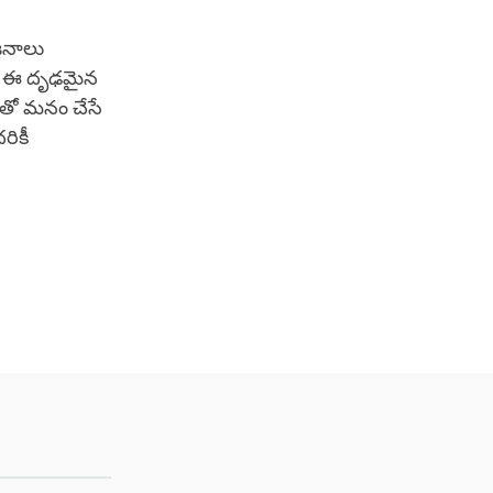
జనాలు
ము. ఈ దృఢమైన
ణతో మనం చేసే
రికీ