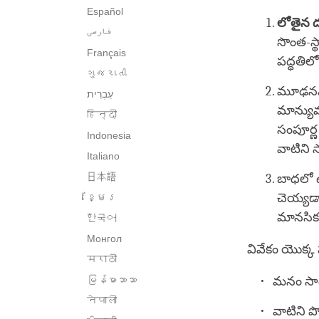
Español
లోతైన 
فارسی
సొంత-స్థ
Français
పద్ధతిల
ગુજરાતી
మూఢనమ
మాన్యువ
हिन्दी
సంపూర్ణ
Indonesia
వాటిని 
Italiano
日本語
బాధలో ఉ
చెయ్యడాన
ខ្មែរ
మానసిక 
한국어
Монгол
వివేకం యొక్క
मराठी
မြန်မာဘာသာ
మనం సాధిం
नेपाली
వాటిని ప