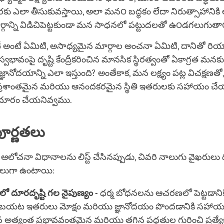
గరకు ఎలా తీసుకువస్తాయి, అలా మన౦ బద్ధకం లేదా నిరుత్సాహానికి
మార్గాన్ని విడిచిపెట్టకుండా మన సాధనలో పట్టుదలతో ఉ౦డగలుగుతా
ీ అంటే ఏమిటి, అసాధ్యమైన మార్గాల అంచనా ఏమిటి, దానితో రియ
్వభావంపై దృష్టి కేంద్రీకరించిన మానసిక స్థిరత్వంతో ఏకాగ్రత మనకు
ఞానోదయాన్ని ఎలా ఇస్తుంది? అంతేకాక, మన లక్ష్యం పట్ల విచక్షణతో
ప్రశాంతమైన మరియు ఆనందకరమైన స్థితి ఇతరులకు సహాయం చ
్ని దూరం చేయనివ్వము.
పూర్ణతలు
 ఆలోచనా విధానాలను లిస్ట్ చేసినప్పుడు, చివరి నాలుగు వైఖరులు దీర
ాలుగా ఉంటాయి:
ో దూరదృష్టి గల నైపుణ్యం -
ధర్మ బోధనలను ఆచరణలో పెట్టడానిక
యట ఇతరులు మోక్షం మరియు జ్ఞానోదయం పొందడానికి సహాయ
ంచిన అత్యంత ప్రభావవంతమైన మరియు తగిన పద్ధతుల గురించి ప్రత