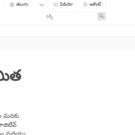
వీడియో
అకౌంట్
Enter
Search
search
term
రమిత
నం మనకు
జిటివ్
ఞానం మరియు