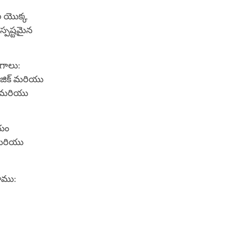
ల యొక్క
స్పష్టమైన
ంగాలు:
ాజిక్ మరియు
ు మరియు
యం
ల మరియు
తాము: