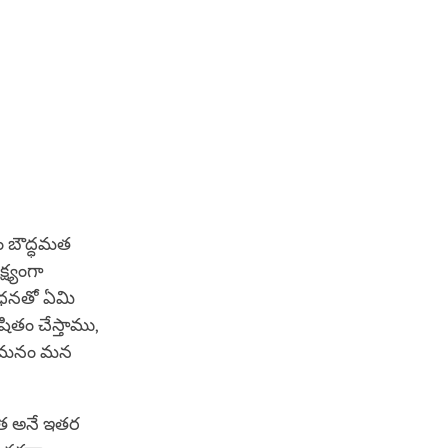
ం బౌద్ధమత
్ష్యంగా
సాధనతో ఏమి
ితం చేస్తాము,
అలా మనం మన
్రత అనే ఇతర