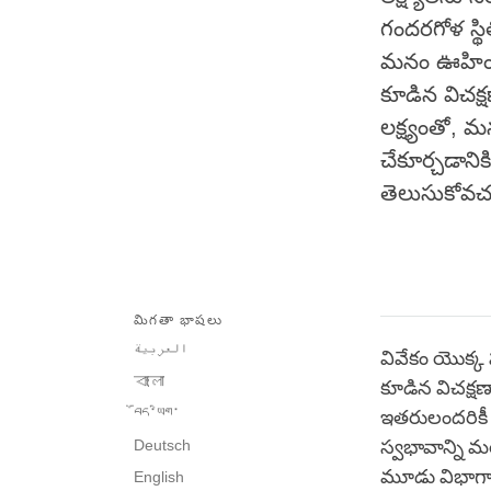
గందరగోళ స్
మనం ఊహించ
కూడిన విచక్
లక్ష్యంతో, 
చేకూర్చడాని
తెలుసుకోవచ్
మిగతా భాషలు
العربية
వివేకం యొక్క
বাংলা
కూడిన విచక్ష
བོད་ཡིག་
ఇతరులందరికీ ప
Deutsch
స్వభావాన్ని మర
మూడు విభాగాలు
English