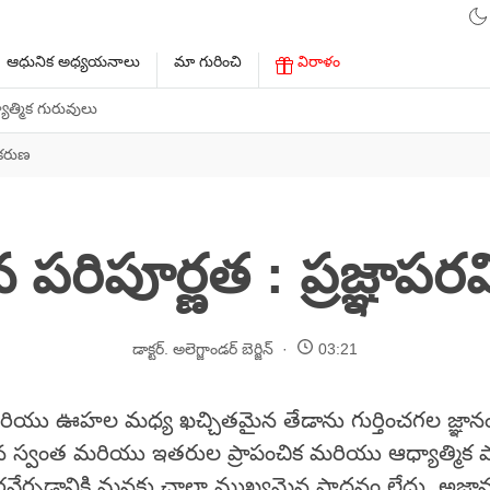
ఆధునిక అధ్యయనాలు
మా గురించి
విరాళం
ాత్మిక గురువులు
 కరుణ
ాన పరిపూర్ణత : ప్రజ్ఞాప
డాక్టర్. అలెగ్జాండర్ బెర్జిన్
03:21
రియు ఊహల మధ్య ఖచ్చితమైన తేడాను గుర్తించగల జ్ఞా
న స్వంత మరియు ఇతరుల ప్రాపంచిక మరియు ఆధ్యాత్మిక పా
నెరవేర్చడానికి మనకు చాలా ముఖ్యమైన సాధనం లేదు. అజ్