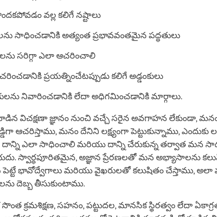
ొందకపోవడం వల్ల కలిగే నష్టాలు
ాలను సాధించడానికి అత్యంత ప్రభావవంతమైన పద్ధతులు
లను సరిగ్గా ఎలా ఆచరించాలి
చరించడానికి ప్రయత్నించేటప్పుడు కలిగే అడ్డంకులు
ులను నివారించడానికి లేదా అధిగమించడానికి మార్గాలు.
కూడిన విచక్షణా జ్ఞానం నుంచి వచ్చే సరైన అవగాహన లేకుండా, మన
డిగా ఆచరిస్తాము, మనం దేనిని లక్ష్యంగా పెట్టుకున్నాము, ఎందుకు లక
ము, దాన్ని ఎలా సాధించాలి మరియు దాన్ని చేరుకున్న తర్వాత మన 
ియదు. స్వార్ధపూరితమైన, అజ్ఞాన ప్రేరణలతో మన అభ్యాసాలను కలుష
ది పెట్టే భావోద్వేగాలు మరియు వైఖరులతో కలుషితం చేస్తాము, 
ను దెబ్బ తీసుకుంటాము.
సొంత క్రమశిక్షణ, సహనం, పట్టుదల, మానసిక స్థిరత్వం లేదా ఏకాగ