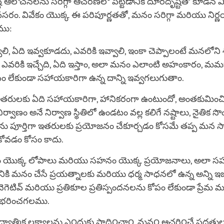
ి ఆలోచనలను సరిగ్గా ఆచరణలో పెట్టడానికి దూరదృష్టితో కూడిన వి
ం. వివేకం యొక్క ఈ పరిపూర్ణతతో, మనం సరిగ్గా మరియు నిర్ణ
ాము:
ాలి, ఏది ఇవ్వకూడదు, ఎవరికి ఇవ్వాలి, ఇంకా చెప్పాలంటే మనలోని
 ఎవరికి ఇచ్చేది, ఏది ఇస్తాం, అలా మనం ఎలాంటి అహంకారం, మమ
ాపం లేకుండా సహాయకారిగా ఉన్న దాన్ని ఇవ్వగలుగుతాం.
తరులకు ఏది సహాయకారిగా, హానికరంగా ఉంటుందో, అంతకుమించ
ిర్వాణం అనే నిర్వాణ స్థితిలో ఉండటం వల్ల కలిగే నష్టాలు, నైతిక స
షణను పూర్తిగా ఇతరులకు ప్రయోజనం చేకూర్చడం కోసమే తప్ప మన స్వార
ుకోవడం కోసం కాదు.
యొక్క లోపాలు మరియు సహనం యొక్క ప్రయోజనాలు, అలా 
ికి మనం చేసే ప్రయత్నాలకు మరియు ధర్మ సాధనలో ఉన్న అన్ని ఇ
గెటివ్ మరియు ప్రతికూల ప్రతిస్పందనలను కోపం లేకుండా ప్రేమ
 భరించగలము.
యాత్మిక లక్ష్యాలను ఎ౦దుకు సాధి౦చా౦, మన౦ ఆచరి౦చే పద్ధతుల