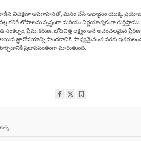
కూడిన విచక్షణా అవగాహనతో, మనం చేసే అభ్యాసం యొక్క ప్రయో
్ల కలిగే లోపాలను స్పష్టంగా మరియు నిర్ణయాత్మకంగా గుర్తిస్తా
సంకల్పం, ప్రేమ, కరుణ, బోధిచిత్త లక్ష్యం అనే అచంచలమైన ప్రేర
అయిన జ్ఞానోదయాన్ని పొందడానికి, సాధ్యమైనంత వరకు ఇతరులంద
ూర్చడానికి ప్రభావవంతంగా మారుతుంది.
Share
Bookmark
on
facebook
కల్స్