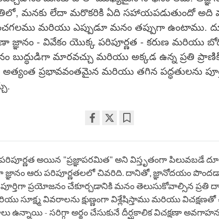
థితిలో, మనకు లేదా మరొకరికి ఏది సహాయపడుతుందో అది 
గలము మరియు ఎప్పుడూ మనం తప్పుగా ఉంటాము. దూర
షణా జ్ఞానం - వివేకం యొక్క పరిపూర్ణత - కరుణ మరియు బోధి
మనం బుద్ధుడిగా మారవచ్చు మరియు అక్కడ ఉన్న ప్రతి ప్రాణ
కి అత్యంత ప్రభావవంతమైన మరియు తగిన పద్ధతులను పూర్
చు.
Share
Bookmark
on
facebook
 పరిపూర్ణత అయిన "ప్రజ్ఞాపరమిత" అని విస్తృతంగా పిలువబడే దూర
ణా జ్ఞానం ఆరు పరిపూర్ణతలలో చివరిది. దానితో, జ్ఞానోదయం పొంద
ూర్తిగా ప్రయోజనం చేకూర్చడానికి మనం తెలుసుకోవాల్సిన ప్రతి ద
ియు సూక్ష్మ వివరాలను క్షుణ్ణంగా విశ్లేషిస్తాము మరియు విచక్షణతో
 ఉన్నాయి - సరిగ్గా అర్థం చేసుకునే దీర్ఘకాలిక విచక్షణా అవగాహన