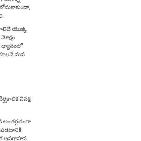
 లోనుకాకుండా,
౦.
ాలిటీ యొక్క
 మోక్షం
, ధ్యానంలో
ేయాలనే మన
్ఘకాలిక వివక్ష
ి అంతర్గతంగా
పడటానికి
్యేక అవగాహన.