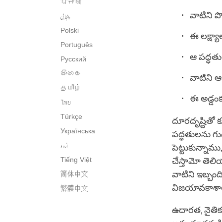
ਪੰਜਾਬੀ
پنجابی
వాటిని ప
Polski
ఈ లక్ష్య
Português
ఆ పద్ధతు
Русский
සිංහල
వాటిని ఆ
தமிழ்
ఈ అడ్డంక
ไทย
Türkçe
దూరదృష్టితో 
Українська
పద్ధతులను గుడ్
اُردو
పెట్టుకున్నా
Tiếng Việt
చేస్తామో తెల
వాటిని ఇబ్బం
简体中文
విజయావకాశాల
繁體中文
ఉదారత, నైతిక 