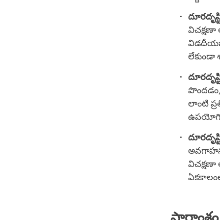
దూరదృష్టి
విచక్షణా
విడదీయ
లేకుండా
దూరదృష్
పొందడం,
లాంటి ప
ఉపయోగి
దూరదృష్
అవగాహనన
విచక్షణ
ఏకకాలంల
సారాంశం