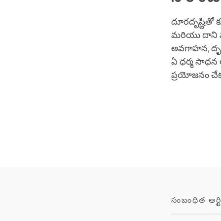
దూరదృష్టితో 
మరియు దాని వల
అవగాహన, దృఢ 
ఏ ధర్మ సాధన 
ప్రయోజనం చేక
సంబంధిత ఆర్టి