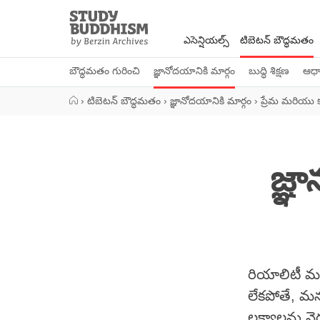
Close
Study
Buddhism
ఎసెన్షియల్స్
టిబెటన్ బౌద్ధమతం
Home
బౌద్ధమతం గురించి
జ్ఞానోదయానికి మార్గం
బుద్ధి శిక్షణ
ఆధ్య
›
టిబెటన్ బౌద్ధమతం
›
జ్ఞానోదయానికి మార్గం
›
ప్రేమ మరియు
జ్ఞ
రియాలిటీ మ
లేకపోతే, మ
లక్ష్యాలను 