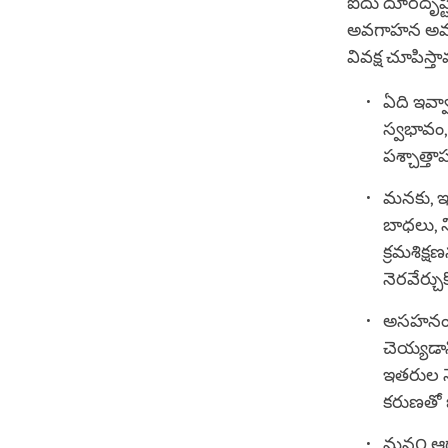
ఐదు దూరదృష్ట
అవగాహన అవసర
వివక్ష చూపిస్త
ఏది ఇవ్వ
స్వభావం,
పశ్చాత్త
మనకు, ఇ
బాధలు, న
క్రమశిక్
నెరవేర్చ
అసహనం 
చెయ్యడాన
ఇతరుల నె
కరుణతో
మన౦ ఆధ్