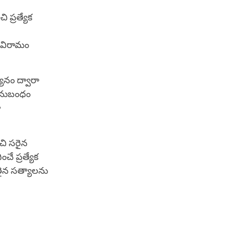
 ప్రత్యేక
 విరామం
యానం ద్వారా
 అనుబంధం
ా
చి సరైన
 ప్రత్యేక
తైన సత్యాలను