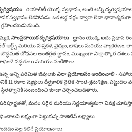
దృగ్విషయం
- రియాలిటీ యొక్క స్వభావం, అంటే అన్ని దృగ్విషయా
ాపక స్వభావం లేకపోవడం, ఒక అర్థ వర్గం ద్వారా లేదా భావాత్మకంగా 
ో గ్రహించబడుతుంది.
్మక,
సాంప్రదాయిక దృగ్విషయాలు
- జ్ఞానం యొక్క ఐదు ప్రధాన ర
ల్ ఆర్ట్స్ మరియు హస్తకళ, వైద్యం, భాషలు మరియు వ్యాకరణం, ల
 బౌద్ధమత బోధనల అంతర్గత జ్ఞానం, ముఖ్యంగా సాక్షాత్కార దశల
సాధించే పద్ధతులు మరియు సంకేతాలు.
న్న అన్ని పరిమిత జీవులకు
ఎలా ప్రయోజనం అందించాలి
- సహా
ికి 11 రకాల వ్యక్తులు దీర్ఘకాలిక నైతిక సొంత-క్రమశిక్షణ, పట్టుద
స్థిరత్వానికి సంబంధించి కూడా చర్చించబడతారు.
 పరిపూర్ణతతో, మనం సరైన మరియు నిర్ణయాత్మకంగా వివక్ష చూపిస్
చాలని లక్ష్యంగా పెట్టుకున్న పాజిటివ్ లక్ష్యాలు
ొందడం వల్ల కలిగే ప్రయోజనాలు