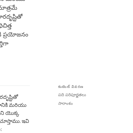
మాత్రమే
దృష్టితో
చిత్త
ికి ప్రయోజనం
తిగా
కంటెంట్ వివరణ
పది పరిపూర్ణతలు
దృష్టితో
సారాంశం
డానికి మరియు
ాని యొక్క
 చూస్తాము. ఇవి
: