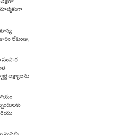
చక్షణా
యాత్మకంగా
 శూన్య
కారం లేకుండా,
ి సంసార
ొంత
్థ లక్ష్యాలను
సహాయం
బ్బందులకు
 మరియు
ు మనల్ని