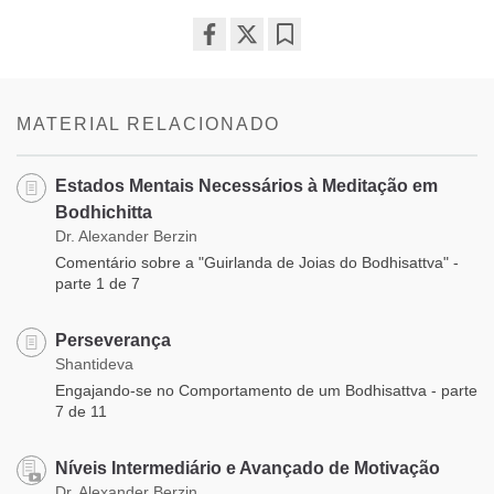
Share
Bookmark
on
facebook
MATERIAL RELACIONADO
Estados Mentais Necessários à Meditação em
Bodhichitta
Dr. Alexander Berzin
Comentário sobre a "Guirlanda de Joias do Bodhisattva" -
parte 1 de 7
Perseverança
Shantideva
Engajando-se no Comportamento de um Bodhisattva - parte
7 de 11
Níveis Intermediário e Avançado de Motivação
Dr. Alexander Berzin