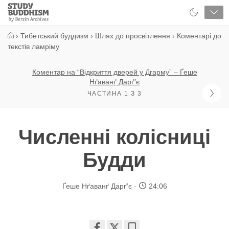
Close
Study
Buddhism
Home
›
Тибетський буддизм
›
Шлях до просвітлення
›
Коментарі до
текстів ламріму
Коментар на “Відкриття дверей у Дгарму” – Ґеше
Нґаванґ Дарґ’є
ЧАСТИНА 1 З 3
Численні колісниці
Будди
Ґеше Нґаванґ Дарґ’є
24:06