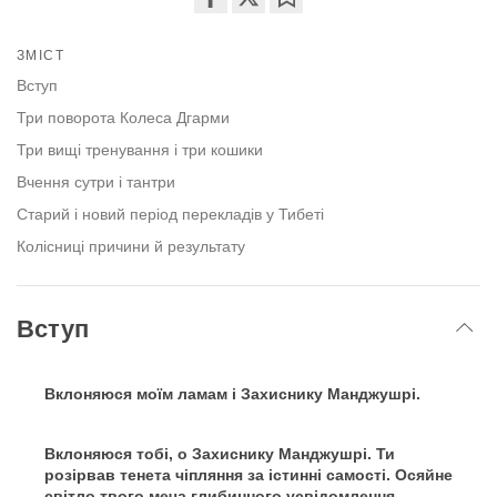
Share
Bookmark
on
ЗМІСТ
facebook
Вступ
Три поворота Колеса Дгарми
Три вищі тренування і три кошики
Вчення сутри і тантри
Старий і новий період перекладів у Тибеті
Колісниці причини й результату
Вступ
Вклоняюся моїм ламам і Захиснику Манджушрі.
Вклоняюся тобі, о Захиснику Манджушрі. Ти
розірвав тенета чіпляння за істинні самості. Осяйне
світло твого меча глибинного усвідомлення