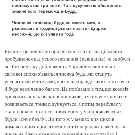
пронизує всі три світи. Ти є сукупністю обширного
знання всіх Переможців-Будд.
Численні колісниці будд не мають меж, а
різноманітні традиції різних практик Дгарми
неосяжні, що їх і уявити годі.
Будди – це повністю просвітлені істоти, які цілковито
пробудилися від усього незнання (невідання) та здобули
всі без винятку добрі якості. Упродовж нинішньої
світової епохи з'явиться тисяча будд, які стануть
усесвітніми вчителями, проте насправді таких істот було
й буде незліченно багато. Це пов'язано з тим, що всесвіт
проходить крізь нескінченні цикли, в яких усе спочатку
розвивається, триває, руйнується, а потім перебуває у
стані спокою, тож і світових епох, у які проявляються
будди, існує безліч. До того ж у межах цих циклів
чимало інших просвітлених істот передають вчення та
діють на благо кожного в скромніших масштабах і