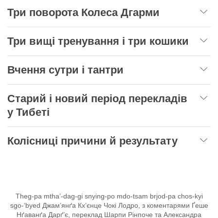
Три поворота Колеса Дгарми
Три вищі тренування і три кошики
Вчення сутри і тантри
Старий і новий період перекладів
у Тибеті
Колісниці причини й результату
Theg-pa mtha’-dag-gi snying-po mdo-tsam brjod-pa chos-kyi
sgo-’byed Джам’янґа Кх’єнце Чокі Лодро, з коментарями Ґеше
Нґаванґа Дарґ’є, переклад Шарпи Рінпоче та Александра