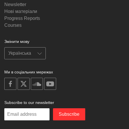
Newsletter
Нові матеріали
Progress Reports
Courses
Змінити мову
Ми в соціальних мережах
on
on
on
on
facebook
X
soundcloud
youtube
Subscribe to our newsletter
Enter
Subscribe
your
email