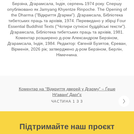
Берзіна, Дгарамсала, Індія, серпень 1974 року. Спершу
опубліковано як Jamyang Khyentze Rinpoche. The Opening of
the Dharma ("Відкриття Дгарми"). Дгарамсала, Бібліотека
тибетських праць та архівів, 1974. Перевидано у збірці Four
Essential Buddhist Texts ("Чотири сутнісні буддійські тексти").
Дгарамсала, Бібліотека тибетських праць та архівів, 1981.
Коментар розширено д-ром Александром Берзіном,
Дгарамсала, Індія, 1984. Редактор: Євгеній Бузятов, Єреван,
Вірменія, 2026 рік; затверджено д-ром Берзіном, Берлін,
Німеччина.
Коментар на “Відкриття дверей у Дгарму” – Ґеше
Нґаванґ Дарґ’є
ЧАСТИНА 1 З 3
Підтримайте наш проєкт