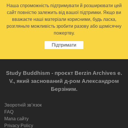
Наша спроможність підтримувати й розширювати цей
сайт повністю залежить від вашої підтримки. Якщо ви
вважаєте наші матеріали корисними, будь ласка,
розгляньте можливість зробити разову або щомісячну
пожертву.
Підтримати
Study Buddhism - проєкт Berzin Archives e.
V., який заснований д-ром Александром
Берзіним.
Зворотній звʼязок
FAQ
Мапа сайту
Privacy Policy