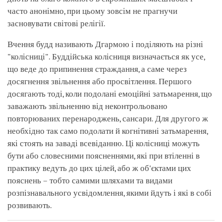
часто анонімно, при цьому зовсім не прагнучи
засновувати світові релігії.
Вчення будд називають Дгармою і поділяють на різні
"колісниці". Буддійська колісниця визначається як усе,
що веде до припинення страждання, а саме через
досягнення звільнення або просвітлення. Першого
досягають тоді, коли подолані емоційні затьмарення, що
заважають звільненню від неконтрольовано
повторюваних перенароджень, сансари. Для другого ж
необхідно так само подолати й когнітивні затьмарення,
які стоять на заваді всевіданню. Ці колісниці можуть
бути або словесними поясненнями, які при втіленні в
практику ведуть до цих цілей, або ж об'єктами цих
пояснень – тобто самими шляхами та видами
розпізнавального усвідомлення, якими йдуть і які в собі
розвивають.