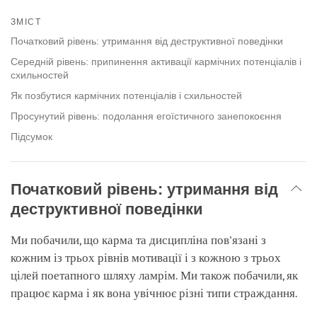
Share
Bookmark
on
ЗМІСТ
facebook
Початковий рівень: утримання від деструктивної поведінки
Середній рівень: припинення активації кармічних потенціалів і
схильностей
Як позбутися кармічних потенціалів і схильностей
Просунутий рівень: подолання егоїстичного занепокоєння
Підсумок
Початковий рівень: утримання від
деструктивної поведінки
Ми побачили, що карма та дисципліна пов'язані з
кожним із трьох рівнів мотивації і з кожною з трьох
цілей поетапного шляху ламрім. Ми також побачили, як
працює карма і як вона увічнює різні типи страждання.