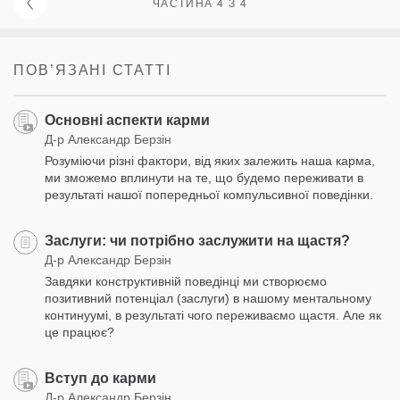
ЧАСТИНА 4 З 4
ПОВʼЯЗАНІ СТАТТІ
Основні аспекти карми
Д-р Александр Берзін
Розуміючи різні фактори, від яких залежить наша карма,
ми зможемо вплинути на те, що будемо переживати в
результаті нашої попередньої компульсивної поведінки.
Заслуги: чи потрібно заслужити на щастя?
Д-р Александр Берзін
Завдяки конструктивній поведінці ми створюємо
позитивний потенціал (заслуги) в нашому ментальному
континуумі, в результаті чого переживаємо щастя. Але як
це працює?
Вступ до карми
Д-р Александр Берзін