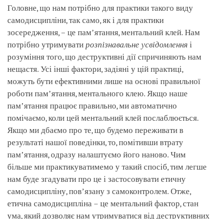
Головне, що нам потрібно для практики такого виду
самодисципліни, так само, як і для практики
зосередження, – це памʼятання, ментальний клей. Нам
потрібно утримувати
розпізнавальне усвідомлення
і
розуміння того, що деструктивні дії спричиняють нам
нещастя. Усі інші фактори, задіяні у цій практиці,
можуть бути ефективними лише на основі правильної
роботи памʼятання, ментального клею. Якщо наше
памʼятання працює правильно, ми автоматично
помічаємо, коли цей ментальний клей послаблюється.
Якщо ми дбаємо про те, що будемо переживати в
результаті нашої поведінки, то, помітивши втрату
памʼятання, одразу налаштуємо його наново. Чим
більше ми практикуватимемо у такий спосіб, тим легше
нам буде згадувати про це і застосовувати етичну
самодисципліну, повʼязану з самоконтролем. Отже,
етична самодисципліна – це ментальний фактор, стан
ума, який дозволяє нам утримуватися від деструктивних