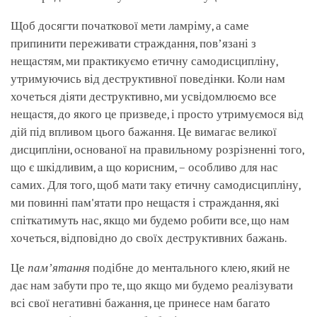
Щоб досягти початкової мети ламріму, а саме
припинити переживати страждання, повʼязані з
нещастям, ми практикуємо етичну самодисципліну,
утримуючись від деструктивної поведінки. Коли нам
хочеться діяти деструктивно, ми усвідомлюємо все
нещастя, до якого це призведе, і просто утримуємося від
дій під впливом цього бажання. Це вимагає великої
дисципліни, основаної на правильному розрізненні того,
що є шкідливим, а що корисним, – особливо для нас
самих. Для того, щоб мати таку етичну самодисципліну,
ми повинні пам'ятати про нещастя і страждання, які
спіткатимуть нас, якщо ми будемо робити все, що нам
хочеться, відповідно до своїх деструктивних бажань.
Це
памʼятання
подібне до ментального клею, який не
дає нам забути про те, що якщо ми будемо реалізувати
всі свої негативні бажання, це принесе нам багато