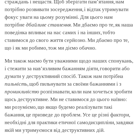
страждань і нещастя. Щоб зберігати памʼятання, нам
потрібно розвивати зосередження, і відтак утримувати
фокус уваги на цьому розумінні. Для цього нам
потрібне
дбайливе ставлення
. Ми дбаємо про те, як наша
поведінка впливає на нас самих і на інших, тобто
ставимося до свого життя серйозно. Ми дбаємо про те,
що і як ми робимо, тож ми діємо обачно.
Ми також маємо бути уважними щодо наших спонукань,
і стежити за навʼязливим бажанням діяти, говорити або
думати у деструктивний спосіб. Також нам потрібна
пильність
, щоб пильнувати за своїми бажаннями і з
проникливістю
розпізнавати, коли нам хочеться зробити
щось деструктивне. Ми не ставимося до цього наївно:
ми розуміємо, що якщо будемо реалізувати такі
бажання, це призведе до проблем. Усе це різні фактори,
необхідні для практики етичної самодисципліни, завдяки
якій ми утримуємося від деструктивних дій.