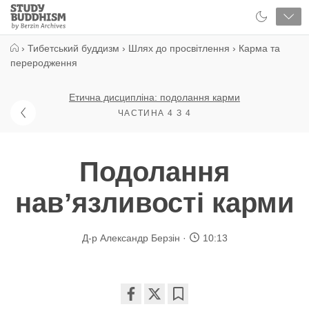
Close
Study
Buddhism
Home
›
Тибетський буддизм
›
Шлях до просвітлення
›
Карма та
переродження
Етична дисципліна: подолання карми
ЧАСТИНА 4 З 4
Подолання
навʼязливості карми
Д-р Александр Берзін
10:13