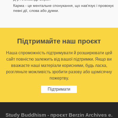
Карма - це ментальне спонукання, що нав’язує і провокує
певні дії, слова або думки.
Підтримайте наш проєкт
Наша спроможність підтримувати й розширювати цей
сайт повністю залежить від вашої підтримки. Якщо ви
вважаєте наші матеріали корисними, будь ласка,
розгляньте можливість зробити разову або щомісячну
пожертву.
Підтримати
Study Buddhism - проєкт Berzin Archives e.