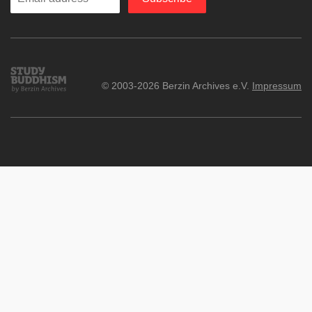
your
email
Study
© 2003-2026 Berzin Archives e.V.
Impressum
Buddhism
Home