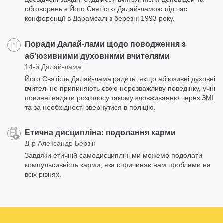
обговорень з Його Святістю Далай-ламою під час
конференції в Дарамсалі в березні 1993 року.
Поради Далай-лами щодо поводження з
абʼюзивними духовними вчителями
14-й Далай-лама
Його Святість Далай-лама радить: якщо абʼюзивні духовні
вчителі не припиняють свою нерозважливу поведінку, учні
повинні надати розголосу такому зловживанню через ЗМІ
та за необхідності звернутися в поліцію.
Етична дисципліна: подолання карми
Д-р Александр Берзін
Завдяки етичній самодисципліні ми можемо подолати
компульсивність карми, яка спричиняє нам проблеми на
всіх рівнях.