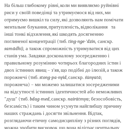
На більш глибокому рівні, коли ми виявляємо руйнівні
риси у своїй поведінці та утримуємося від них, ми
отримуємо вишкіл та силу, які дозволяють нам помічати
ментальне блукання, притупленість, відволікання та
інші тонкі відхилення, які шкодять досягненню
поглиненої концентрації (тиб.
ting-nge-'dzin,
санскр.
samādhi),
а також спроможність утримуватися від цих
станів ума. Завдяки досконалому зосередженню і
правильному розумінню чотирьох благородних істин і
двох істинних явищ – з’яв, що подібні до ілюзій, а також
порожнечі (тиб.
stong-pa-nyid
, санскр.
śūnyatā
;
порожнеча) – ми можемо залишатися зосередженими
на відсутності істинних ідентичностей або неможливих
"душ" (тиб.
bdag-med
, санскр.
nairātmya
; безособовість,
безсамість) і таким чином усунути найглибшу причину
наших страждань і досягти звільнення. Відтак,
розглядаючи етичну самодисципліну з різних поглядів,
можна зробити висновок, що вона відіграє центральну