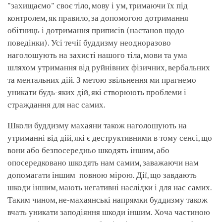
"захищаємо" своє тіло, мову і ум, тримаючи їх під
контролем, як правило, за допомогою дотримання
обітниць і дотримання приписів (настанов щодо
поведінки). Усі течії буддизму неодноразово
наголошують на захисті нашого тіла, мови та ума
шляхом утримання від руйнівних фізичних, вербальних
та ментальних дій. З метою звільнення ми прагнемо
уникати будь-яких дій, які створюють проблеми і
страждання для нас самих.
Школи буддизму махаяни також наголошують на
утриманні від дій, які є деструктивними в тому сенсі, що
вони або безпосередньо шкодять іншим, або
опосередковано шкодять нам самим, заважаючи нам
допомагати іншим повною мірою. Дії, що завдають
шкоди іншим, мають негативні наслідки і для нас самих.
Таким чином, не-махаянські напрямки буддизму також
вчать уникати заподіяння шкоди іншим. Хоча частиною