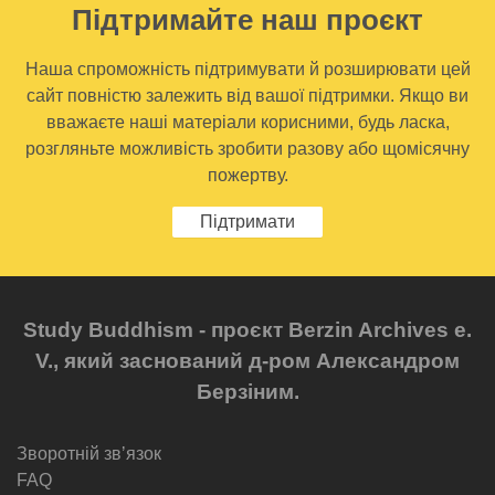
Підтримайте наш проєкт
Наша спроможність підтримувати й розширювати цей
сайт повністю залежить від вашої підтримки. Якщо ви
вважаєте наші матеріали корисними, будь ласка,
розгляньте можливість зробити разову або щомісячну
пожертву.
Підтримати
Study Buddhism - проєкт Berzin Archives e.
V., який заснований д-ром Александром
Берзіним.
Зворотній звʼязок
FAQ