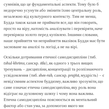
сумнівів, що це фундаментальні аспекти. Тому було б
недоречно усунути або змінити їхню центральну роль,
незалежно від культурного контексту. Тим не менш,
Будда також казав не приймати все, що він говорить,
просто на віру, натомість аналізувати і перевіряти, наче
перевіряєш золото перед купівлею. Іншими словами,
наше прийняття чи неприйняття вказівок Будди має бути
засноване на аналізі та логіці, а не на вірі.
Оскільки дотримання етичної самодисципліни (тиб.
tshul-khrims
, санскр.
śīla
), як одного з трьох вищих
тренувань – дисципліни, концентрації та розпізнаючого
усвідомлення (тиб.
shes-rab,
санскр.
prajñā
, мудрість) – є
невід'ємним аспектом буддизму, важливо зрозуміти, що
саме означає етична самодисципліна, яку роль вона
відіграє на духовному шляху і чому вона важлива.
Етична самодисципліна пояснюється як ментальний
фактор або стан ума, за допомогою якого ми