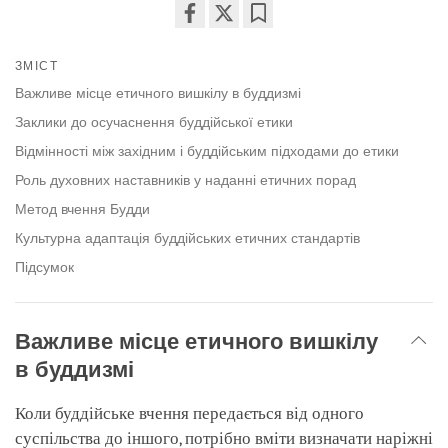
Share
Bookmark
on
ЗМІСТ
facebook
Важливе місце етичного вишкілу в буддизмі
Заклики до осучаснення буддійської етики
Відмінності між західним і буддійським підходами до етики
Роль духовних наставників у наданні етичних порад
Метод вчення Будди
Культурна адаптація буддійських етичних стандартів
Підсумок
Важливе місце етичного вишкілу
в буддизмі
Коли буддійське вчення передається від одного
суспільства до іншого, потрібно вміти визначати наріжні