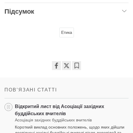
Підсумок
Етика
Share
Bookmark
on
facebook
ПОВʼЯЗАНІ СТАТТІ
Відкритий лист від Асоціації західних
буддійських вчителів
Асоціація західних буддійських вчителів
Короткий виклад основних положень, щодо яких дійшли
досвідчені західні буддійські вчителі після доповідей та