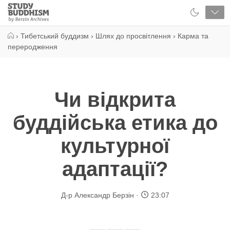
Close
Study
Buddhism
Home
›
Тибетський буддизм
›
Шлях до просвітлення
›
Карма та
переродження
Чи відкрита
буддійська етика до
культурної
адаптації?
Д-р Александр Берзін
23:07