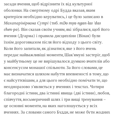
засади вчення, щоб відрізнити їх від культурної
оболонки. На смертному одрі Будда вказав, яким
критерієм необхідно керуватись, і це було записано в
Махапарінірвана Сутрі
(тиб.
mDo mya-ngan-las 'das
chen-po
)
.
Він сказав своїм учням, які зібралися, щоб його
вчення (Дгарма) і правила дисципліни (Віная) були
їхнім дороговказом після його відходу з цього світу.
Коли його запитали, як дізнатися, яке з його вчень
передає найважливіші моменти, Шак'ямуні застеріг, щоб
у майбутньому це не вирішувалося думкою вчителів або
консенсусом монашої спільноти. За його словами, це
має визначатися шляхом набуття впевненості в тому, що
є найсуттєвішим, а для цього необхідно помічати те, що
неодноразово з'являється у вченнях і текстах. Чотири
благородні істини, два істинні явища (дві істини), любов,
співчуття, восьмеричний шлях і три вищі тренування –
це основні моменти, на яких наголошується у всіх
вченнях. За словами самого Будди, не може бути жодних