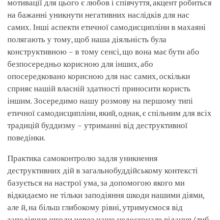
мотивації для цього є любов і співчуття, акцент робиться
на бажанні уникнути негативних наслідків для нас
самих. Інші аспекти етичної самодисципліни в махаяні
полягають у тому, щоб наша діяльність була
конструктивною – в тому сенсі, що вона має бути або
безпосередньо корисною для інших, або
опосередковано корисною для нас самих, оскільки
сприяє нашій власній здатності приносити користь
іншим. Зосередимо нашу розмову на першому типі
етичної самодисципліни, який, однак, є спільним для всіх
традицій буддизму – утриманні від деструктивної
поведінки.
Практика самоконтролю задля уникнення
деструктивних дій в загальнобуддійському контексті
базується на настрої ума, за допомогою якого ми
відкидаємо не тільки заподіяння шкоди нашими діями,
але й, на більш глибокому рівні, утримуємося від
заподіяння шкоди через наше недосконале відання (тиб.