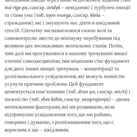
ma-rigs-pa
, санскр.
avidyā –
невідання) і турбуючі емоції
та стани ума (тиб.
nyon-mongs
, санскр.
kleśa –
страждання), які і змушують нас діяти в шкідливий
спосіб. Спочатку ми намагаємося силою волі та
самоконтролю звести до мінімуму перебування під
впливом цих виснажливих ментальних станів. Потім,
чим далі ми просуваємося в нашому тренуванні вищої
етичної самодисципліни, тим міцнішим стає фундамент
для двох інших вищих тренувань – концентрації та
розпізнавального усвідомлення, які можуть повністю
усунути причини проблеми. Цей фундамент
цементується памʼятанням (тиб.
dran-pa
, санскр.
smṛti)
і
пильністю (тиб.
shes-bzhin
,
санскр. saṃprajanya) –
двома
ментальними факторами, які ми розвиваємо, коли
підтримуємо усвідомлення того, що ми робимо,
говоримо і думаємо, з розпізнаванням того, що є
корисним, а що – шкідливим.