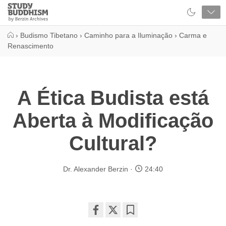
Close
Study
Buddhism
Home
›
Budismo Tibetano
›
Caminho para a Iluminação
›
Carma e
Renascimento
A Ética Budista está
Aberta à Modificação
Cultural?
Dr. Alexander Berzin
24:40
Share
Bookmark