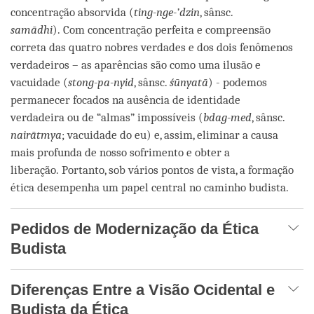
concentração absorvida (
ting-nge-’dzin
, sânsc.
samādhi
). Com concentração perfeita e compreensão
correta das quatro nobres verdades e dos dois fenômenos
verdadeiros – as aparências são como uma ilusão e
vacuidade (
stong-pa-nyid
, sânsc.
śūnyatā
) - podemos
permanecer focados na ausência de identidade
verdadeira ou de “almas” impossíveis (
bdag-med
, sânsc.
nairātmya
; vacuidade do eu) e, assim, eliminar a causa
mais profunda de nosso sofrimento e obter a
liberação. Portanto, sob vários pontos de vista, a formação
ética desempenha um papel central no caminho budista.
Pedidos de Modernização da Ética
Budista
Diferenças Entre a Visão Ocidental e
Budista da Ética