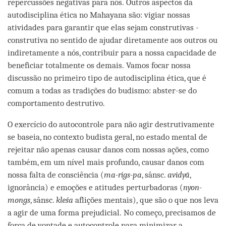
repercussões negativas para nós. Outros aspectos da
autodisciplina ética no Mahayana são: vigiar nossas
atividades para garantir que elas sejam construtivas -
construtiva no sentido de ajudar diretamente aos outros ou
indiretamente a nós, contribuir para a nossa capacidade de
beneficiar totalmente os demais. Vamos focar nossa
discussão no primeiro tipo de autodisciplina ética, que é
comum a todas as tradições do budismo: abster-se do
comportamento destrutivo.
O exercício do autocontrole para não agir destrutivamente
se baseia, no contexto budista geral, no estado mental de
rejeitar não apenas causar danos com nossas ações, como
também, em um nível mais profundo, causar danos com
nossa falta de consciência (
ma-rigs-pa
, sânsc.
avidyā
,
ignorância) e emoções e atitudes perturbadoras (
nyon-
mongs
, sânsc.
kleśa
aflições mentais), que são o que nos leva
a agir de uma forma prejudicial. No começo, precisamos de
força de vontade e autocontrole para minimizar a