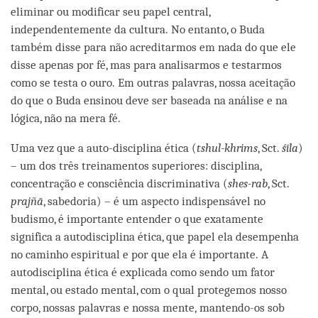
eliminar ou modificar seu papel central,
independentemente da cultura. No entanto, o Buda
também disse para não acreditarmos em nada do que ele
disse apenas por fé, mas para analisarmos e testarmos
como se testa o ouro. Em outras palavras, nossa aceitação
do que o Buda ensinou deve ser baseada na análise e na
lógica, não na mera fé.
Uma vez que a auto-disciplina ética (
tshul-khrims
, Sct.
śīla
)
– um dos três treinamentos superiores: disciplina,
concentração e consciência discriminativa (
shes-rab
, Sct.
prajñā
, sabedoria) – é um aspecto indispensável no
budismo, é importante entender o que exatamente
significa a autodisciplina ética, que papel ela desempenha
no caminho espiritual e por que ela é importante. A
autodisciplina ética é explicada como sendo um fator
mental, ou estado mental, com o qual protegemos nosso
corpo, nossas palavras e nossa mente, mantendo-os sob