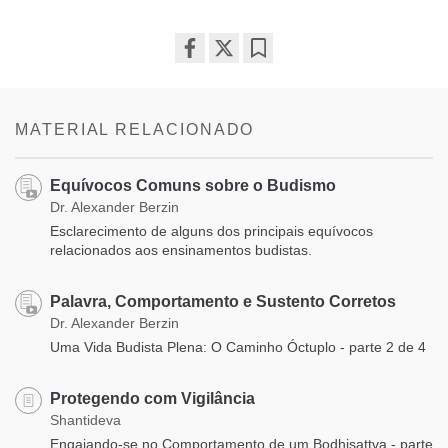
Share
Bookmark
on
facebook
MATERIAL RELACIONADO
Equívocos Comuns sobre o Budismo
Dr. Alexander Berzin
Esclarecimento de alguns dos principais equívocos
relacionados aos ensinamentos budistas.
Palavra, Comportamento e Sustento Corretos
Dr. Alexander Berzin
Uma Vida Budista Plena: O Caminho Óctuplo - parte 2 de 4
Protegendo com Vigilância
Shantideva
Engajando-se no Comportamento de um Bodhisattva - parte