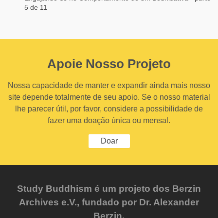
5 de 11
Apoie Nosso Projeto
Nossa capacidade de manter e expandir ainda mais nosso
site depende totalmente de seu apoio. Se o nosso material
lhe parecer útil, por favor, considere a possibilidade de
fazer uma doação única ou mensal.
Doar
Study Buddhism é um projeto dos Berzin
Archives e.V., fundado por Dr. Alexander
Berzin.