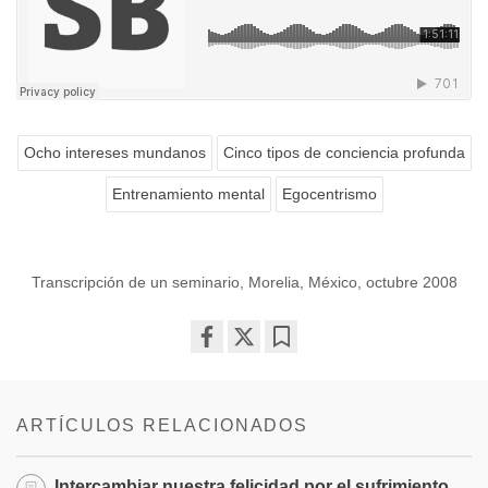
Ocho intereses mundanos
Cinco tipos de conciencia profunda
Entrenamiento mental
Egocentrismo
Transcripción de un seminario, Morelia, México, octubre 2008
Share
Bookmark
on
facebook
ARTÍCULOS RELACIONADOS
Intercambiar nuestra felicidad por el sufrimiento