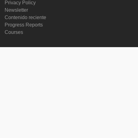
Privacy Policy
Newsletter
Contenido reciente
Progress Reports
Courses
Cambiar idioma
Síguenos en
on
on
on
on
facebook
X
soundcloud
youtube
Subscribe to our newsletter
Enter
Subscribe
your