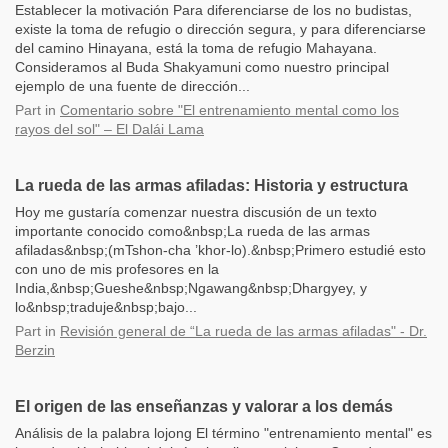
Establecer la motivación Para diferenciarse de los no budistas,
existe la toma de refugio o dirección segura, y para diferenciarse
del camino Hinayana, está la toma de refugio Mahayana.
Consideramos al Buda Shakyamuni como nuestro principal
ejemplo de una fuente de dirección...
Part
in
Comentario sobre "El entrenamiento mental como los
rayos del sol" – El Dalái Lama
La rueda de las armas afiladas: Historia y estructura
Hoy me gustaría comenzar nuestra discusión de un texto
importante conocido como&nbsp;La rueda de las armas
afiladas&nbsp;(mTshon-cha ’khor-lo).&nbsp;Primero estudié esto
con uno de mis profesores en la
India,&nbsp;Gueshe&nbsp;Ngawang&nbsp;Dhargyey, y
lo&nbsp;traduje&nbsp;bajo...
Part
in
Revisión general de “La rueda de las armas afiladas" - Dr.
Berzin
El origen de las enseñanzas y valorar a los demás
Análisis de la palabra lojong El término "entrenamiento mental" es