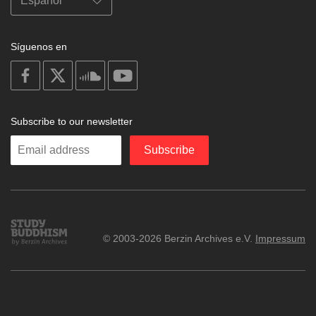
Síguenos en
on
on
on
on
facebook
X
soundcloud
youtube
Subscribe to our newsletter
Enter
Subscribe
your
email
Study
© 2003-2026 Berzin Archives e.V.
Impressum
Buddhism
Home